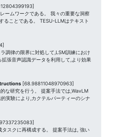
112804399193]
いフレームワークである。 我々の重要な洞察
ことである。 TESU-LLMはテキスト
4]
ニラ調律の限界に対処して,LSM訓練におけ
る拡張音声認識データを利用して,より効果
tructions
[68.98811048970963]
的な研究を行う。 提案手法では,WavLM
包括的実験により,カクテルパーティーのシナ
497337235083]
タスクに再構成する。 提案手法は, 強い