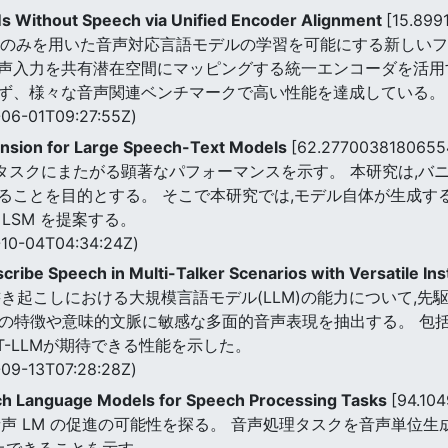
 Without Speech via Unified Encoder Alignment
[15.899
ストデータのみを用いた音声対応言語モデルの学習を可能にする新し
入力を共有潜在空間にマッピングする統一エンコーダを活用する
ず、様々な音声関連ベンチマークで高い性能を達成している。
06-01T09:27:55Z)
nsion for Large Speech-Text Models
[62.2770038180655
なタスクにまたがる顕著なパフォーマンスを示す。 本研究は,バ
ることを目的とする。 そこで本研究では,モデル自体が生成す
LSM を提案する。
10-04T04:34:24Z)
ribe Speech in Multi-Talker Scenarios with Versatile Ins
き起こしにおける大規模言語モデル(LLM)の能力について,先駆
,話者の特徴や意味的文脈に敏感な多面的音声表現を抽出する。 
-LLMが期待できる性能を示した。
09-13T07:28:28Z)
h Language Models for Speech Processing Tasks
[94.10
声 LM の促進の可能性を探る。 音声処理タスクを音声単位生成
上できることを示す。