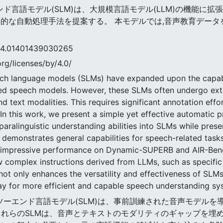
ツーエンド言語モデル(SLM)は、大規模言語モデル(LLM)の機能
果的な自動処理手法を提案する。 本モデルでは,音声教育デー
1401439030265
rg/licenses/by/4.0/
ch language models (SLMs) have expanded upon the capabi
ned speech models. However, these SLMs often undergo exte
text modalities. This requires significant annotation effor
. In this work, we present a simple yet effective automatic 
 paralinguistic understanding abilities into SLMs while prese
demonstrates general capabilities for speech-related task
ing impressive performance on Dynamic-SUPERB and AIR-Ben
low complex instructions derived from LLMs, such as specifi
ot only enhances the versatility and effectiveness of SLMs
ay for more efficient and capable speech understanding sy
エンドツーエンド言語モデル(SLM)は、事前訓練された音声モデルを
これらのSLMは、音声とテキストのモダリティのギャップを埋