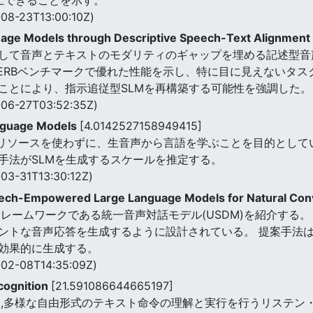
08-23T13:00:10Z)
age Models through Descriptive Speech-Text Alignment
して音声とテキストのモダリティのギャップを埋める記述型音
-SUPERBベンチマークで優れた性能を示し、特に目に見えないタ
ことにより、指示追従型SLMを再構築する可能性を強調した。
06-27T03:52:35Z)
anguage Models
[4.0142527158949415]
ストリソースを使わずに、生音声から言語を学ぶことを目的として
在の手法がSLMを生成するスケールを推定する。
03-31T13:30:12Z)
Speech-Empowered Large Language Models for Natural Co
フレームワークである統一音声対話モデル(USDM)を紹介する。
ントな音声応答を生成するように設計されている。 提案手法は
効果的に生成する。
02-08T14:35:09Z)
cognition
[21.591086644665197]
し,多様な自由形式のテキスト命令の理解と実行を行うリステン