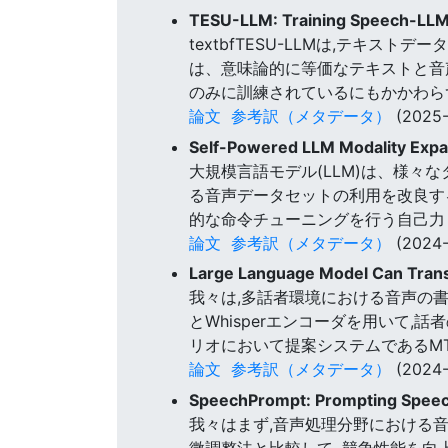
TESU-LLM: Training Speech-LLMs
textbfTESU-LLMは,テキ
は、意味論的に等価なテキストと音声
のみに訓練されているにもかかわら
論文
参考訳（メタデータ）
(2025-
Self-Powered LLM Modality Expa
大規模言語モデル(LLM)は、様々
る音声データセットの利用を改良す
的な命令チューニングを行う自己力 
論文
参考訳（メタデータ）
(2024-
Large Language Model Can Transc
我々は,多話者環境における音声の書
とWhisperエンコーダを用いて
リオにおいて提案システムであるMT
論文
参考訳（メタデータ）
(2024-
SpeechPrompt: Prompting Speec
我々はまず,音声処理分野における音
微調整法と比較して, 競争性能を向