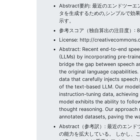
Abstract要約: 最近のエンド
タを生成するための,シンプルで効
示す。
参考スコア（独自算出の注目度）: 84.0
License: http://creativecommons.o
Abstract: Recent end-to-end spee
(LLMs) by incorporating pre-trai
bridge the gap between speech and 
the original language capabilities
data that carefully injects speech
of the text-based LLM. Our model 
instruction-tuning data, achiev
model exhibits the ability to fol
thought reasoning. Our approach n
annotated datasets, paving the w
Abstract（参考訳）: 最近の
の能力を拡大している。 しかし、