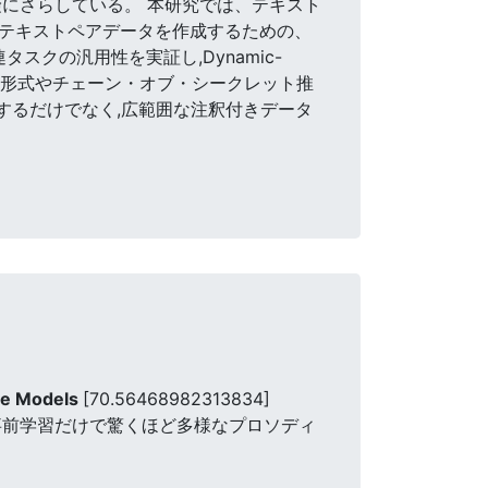
にさらしている。 本研究では、テキスト
声テキストペアデータを作成するための、
クの汎用性を実証し,Dynamic-
定の出力形式やチェーン・オブ・シークレット推
上するだけでなく,広範囲な注釈付きデータ
ge Models
[70.56468982313834]
Mは事前学習だけで驚くほど多様なプロソディ