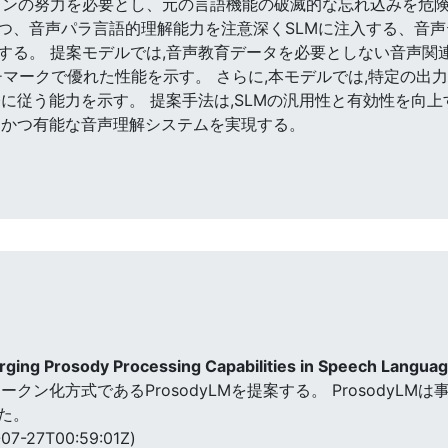
ョンの努力を必要とし、元の言語機能の破滅的な忘れ込みを危険
つつ、音声パラ言語的理解能力を注意深くSLMに注入する、音
る。 提案モデルでは,音声教育データを必要としない音声関連タス
Chat ベンチマークで優れた性能を示す。 さらに,本モデルでは,特
令に従う能力を示す。 提案手法は,SLMの汎用性と有効性を向
的かつ有能な音声理解システムを実現する。
ging Prosody Processing Capabilities in Speech Langua
クン化方式であるProsodyLMを提案する。 ProsodyL
た。
07-27T00:59:01Z)