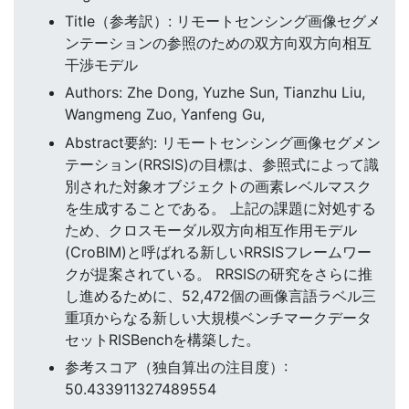
Title（参考訳）: リモートセンシング画像セグメ
ンテーションの参照のための双方向双方向相互
干渉モデル
Authors: Zhe Dong, Yuzhe Sun, Tianzhu Liu,
Wangmeng Zuo, Yanfeng Gu,
Abstract要約: リモートセンシング画像セグメン
テーション(RRSIS)の目標は、参照式によって識
別された対象オブジェクトの画素レベルマスク
を生成することである。 上記の課題に対処する
ため、クロスモーダル双方向相互作用モデル
(CroBIM)と呼ばれる新しいRRSISフレームワー
クが提案されている。 RRSISの研究をさらに推
し進めるために、52,472個の画像言語ラベル三
重項からなる新しい大規模ベンチマークデータ
セットRISBenchを構築した。
参考スコア（独自算出の注目度）:
50.433911327489554