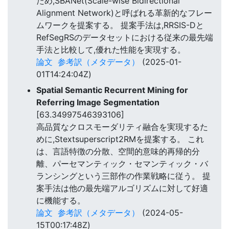
ため,SBANet(Scale-wise Bidirectional
Alignment Network)と呼ばれる革新的なフレー
ムワークを提案する。 提案手法は,RRSIS-Dと
RefSegRSのデータセットにおける従来の最先端
手法と比較して,優れた性能を実現する。
論文
参考訳（メタデータ）
(2025-01-
01T14:24:04Z)
Spatial Semantic Recurrent Mining for
Referring Image Segmentation
[63.34997546393106]
高品質なクロスモーダリティ融合を実現するた
めに,Stextsuperscript2RMを提案する。 これ
は、言語特徴の分散、空間的意味的再帰的分
離、パーセマンティック・セマンティック・バ
ランシングという三部作の作業戦略に従う。 提
案手法は他の最先端アルゴリズムに対して好適
に機能する。
論文
参考訳（メタデータ）
(2024-05-
15T00:17:48Z)