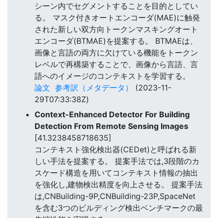
シーン内でセグメントすることを目的としてい
る。 マスク付きオートエンコーダ(MAE)に触発
された新しい双方向トークンマスキングオート
エンコーダ(BTMAE)を提案する。 BTMAEは、
画像と言語の両方に欠けている機能をトークン
レベルで再構築することで、画像から言語、言
語へのイメージのコンテキストを学習する。
論文
参考訳（メタデータ）
(2023-11-
29T07:33:38Z)
Context-Enhanced Detector For Building
Detection From Remote Sensing Images
[41.3238458718635]
コンテキスト強化検出器(CEDet)と呼ばれる新
しい手法を提案する。 提案手法では,3段階のカ
スケード構造を用いてコンテキスト情報の抽出
を強化し,建物検出精度を向上させる。 提案手法
は,CNBuilding-9P,CNBuilding-23P,SpaceNet
を含む3つのビルディング検出ベンチマークの最