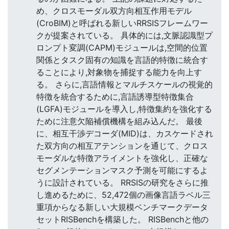
め、クロスモーダル双方向相互作用モデル
(CroBIM)と呼ばれる新しいRRSISフレームワー
クが提案されている。 具体的には,文脈認識型プ
ロンプト変調(CAPM)モジュールは,空間的位置
関係とタスク固有の知識を言語的特徴に統合す
ることにより,対象物を捕捉する能力を向上す
る。 さらに,言語情報とマルチスケールの視覚的
特徴を統合するために,言語誘導型特徴集合
(LGFA)モジュールを導入し,特徴集約を強化する
ために注意欠陥補償機構を組み込んだ。 最後
に、相互干渉デコーダ(MID)は、カスケードされ
た双方向の相互アテンションを通じて、クロス
モーダルな特徴アライメントを強化し、正確な
セグメンテーションマスク予測を可能にするよ
うに設計されている。 RRSISの研究をさらに推
し進めるために、52,472個の画像言語ラベル三
重項からなる新しい大規模ベンチマークデータ
セットRISBenchを構築した。 RISBenchと他の