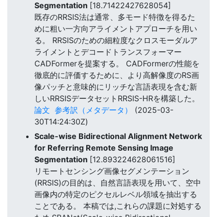
Segmentation
[18.71422427628054]
既存のRRSIS法は通常、多モード特徴を得るた
めに粗い一方向アライメントアプローチを用い
る。 RRSISのための細粒度なクロスモーダルア
ライメントとデコードトランスフォーマー
CADFormerを提案する。 CADFormerの性能を
徹底的に評価するために、より高解像度のRS画
像パッチと意味的にリッチな言語表現を含む新
しいRRSISデータセットRRSIS-HRを構築した。
論文
参考訳（メタデータ）
(2025-03-
30T14:24:30Z)
Scale-wise Bidirectional Alignment Network
for Referring Remote Sensing Image
Segmentation
[12.893224628061516]
リモートセンシング画像セグメンテーション
(RRSIS)の目的は、自然言語表現を用いて、空中
画像内の特定のピクセルレベル領域を抽出する
ことである。 本稿では,これらの課題に対処する