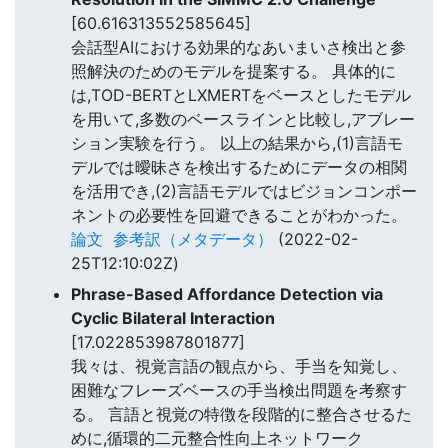
[60.616313552585645]
会話型AIにおける効果的なあいまいさ検出と参
照解決のためのモデルを提案する。 具体的に
は,TOD-BERTとLXMERTをベースとしたモデル
を用いて,多数のベースラインと比較し,アブレー
ション実験を行う。 以上の結果から,(1)言語モ
デルでは曖昧さを検出するためにデータの相関
を活用でき,(2)言語モデルではビジョンコンポー
ネントの必要性を回避できることがわかった。
論文
参考訳（メタデータ）
(2022-02-
25T12:10:02Z)
Phrase-Based Affordance Detection via
Cyclic Bilateral Interaction
[17.022853987801877]
我々は、視覚言語の観点から、手当を知覚し、
困難なフレーズベースの手当検出問題を考察す
る。 言語と視覚の特徴を段階的に整合させるた
めに,循環的二元整合性向上ネットワーク