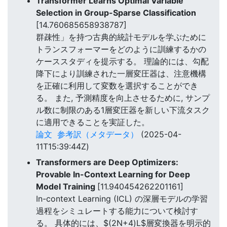
Transformer Learns Optimal Variable
Selection in Group-Sparse Classification
[14.760685658938787]
群疎性」を持つ古典的統計モデルを学ぶために
トランスフォーマーをどのように訓練するかの
ケーススタディを提示する。 理論的には、勾配
降下により訓練された一層変圧器は、注意機構
を正確に利用して変数を選択することができ
る。 また, 予測精度を向上させるために, サンプ
ル数に制限のある1層変圧器を新しい下流タスク
に適用できることを実証した。
論文
参考訳（メタデータ）
(2025-04-
11T15:39:44Z)
Transformers are Deep Optimizers:
Provable In-Context Learning for Deep
Model Training
[11.940454262201161]
In-context Learning (ICL) の深層モデルの学習
過程をシミュレートする能力について検討す
る。 具体的には、$(2N+4)L$層変換器を明示的