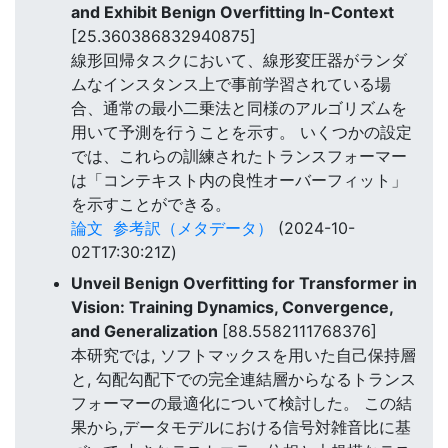
and Exhibit Benign Overfitting In-Context
[25.360386832940875]
線形回帰タスクにおいて、線形変圧器がランダ
ムなインスタンス上で事前学習されている場
合、通常の最小二乗法と同様のアルゴリズムを
用いて予測を行うことを示す。 いくつかの設定
では、これらの訓練されたトランスフォーマー
は「コンテキスト内の良性オーバーフィット」
を示すことができる。
論文
参考訳（メタデータ）
(2024-10-
02T17:30:21Z)
Unveil Benign Overfitting for Transformer in
Vision: Training Dynamics, Convergence,
and Generalization
[88.5582111768376]
本研究では, ソフトマックスを用いた自己保持層
と, 勾配勾配下での完全連結層からなるトランス
フォーマーの最適化について検討した。 この結
果から,データモデルにおける信号対雑音比に基