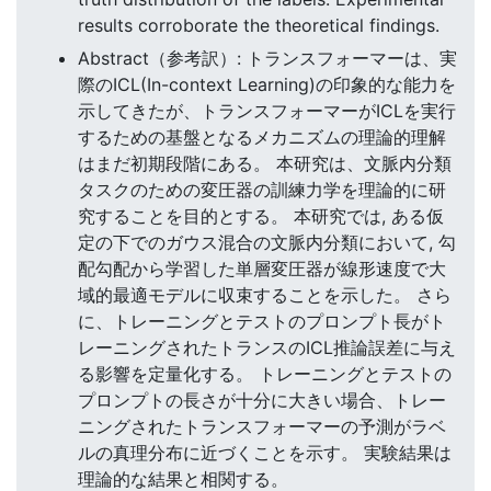
results corroborate the theoretical findings.
Abstract（参考訳）: トランスフォーマーは、実
際のICL(In-context Learning)の印象的な能力を
示してきたが、トランスフォーマーがICLを実行
するための基盤となるメカニズムの理論的理解
はまだ初期段階にある。 本研究は、文脈内分類
タスクのための変圧器の訓練力学を理論的に研
究することを目的とする。 本研究では, ある仮
定の下でのガウス混合の文脈内分類において, 勾
配勾配から学習した単層変圧器が線形速度で大
域的最適モデルに収束することを示した。 さら
に、トレーニングとテストのプロンプト長がト
レーニングされたトランスのICL推論誤差に与え
る影響を定量化する。 トレーニングとテストの
プロンプトの長さが十分に大きい場合、トレー
ニングされたトランスフォーマーの予測がラベ
ルの真理分布に近づくことを示す。 実験結果は
理論的な結果と相関する。