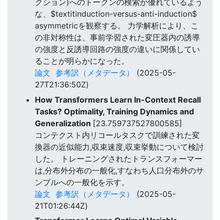
クション)へのトークンの検索が優れているよう
な、$textitinduction-versus-anti-induction$
asymmetricを観察する。 力学解析により、こ
の非対称性は、事前学習された変圧器内の誘導
の強度と反誘導回路の強度の違いに関係してい
ることが明らかになった。
論文
参考訳（メタデータ）
(2025-05-
27T21:36:50Z)
How Transformers Learn In-Context Recall
Tasks? Optimality, Training Dynamics and
Generalization
[23.759737527800585]
コンテクスト内リコールタスクで訓練された変
換器の近似能力,収束速度,収束挙動について検討
した。 トレーニングされたトランスフォーマー
は,分布外分布の一般化,すなわち人口分布外のサ
ンプルへの一般化を示す。
論文
参考訳（メタデータ）
(2025-05-
21T01:26:44Z)