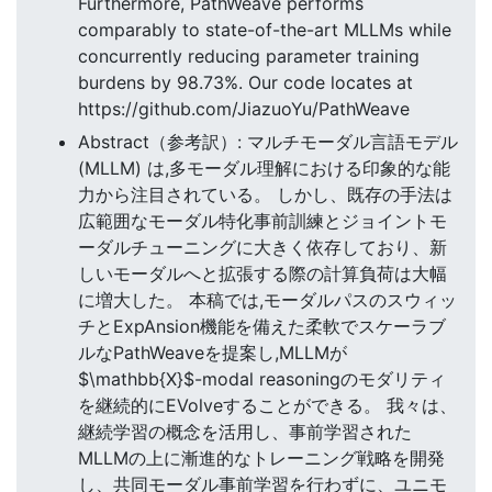
Furthermore, PathWeave performs
comparably to state-of-the-art MLLMs while
concurrently reducing parameter training
burdens by 98.73%. Our code locates at
https://github.com/JiazuoYu/PathWeave
Abstract（参考訳）: マルチモーダル言語モデル
(MLLM) は,多モーダル理解における印象的な能
力から注目されている。 しかし、既存の手法は
広範囲なモーダル特化事前訓練とジョイントモ
ーダルチューニングに大きく依存しており、新
しいモーダルへと拡張する際の計算負荷は大幅
に増大した。 本稿では,モーダルパスのスウィッ
チとExpAnsion機能を備えた柔軟でスケーラブ
ルなPathWeaveを提案し,MLLMが
$\mathbb{X}$-modal reasoningのモダリティ
を継続的にEVolveすることができる。 我々は、
継続学習の概念を活用し、事前学習された
MLLMの上に漸進的なトレーニング戦略を開発
し、共同モーダル事前学習を行わずに、ユニモ