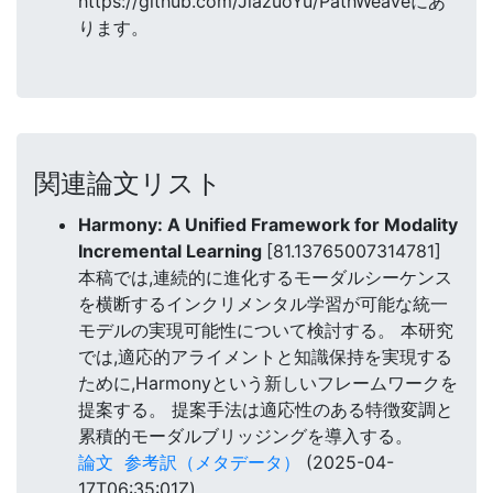
https://github.com/JiazuoYu/PathWeaveにあ
ります。
関連論文リスト
Harmony: A Unified Framework for Modality
Incremental Learning
[81.13765007314781]
本稿では,連続的に進化するモーダルシーケンス
を横断するインクリメンタル学習が可能な統一
モデルの実現可能性について検討する。 本研究
では,適応的アライメントと知識保持を実現する
ために,Harmonyという新しいフレームワークを
提案する。 提案手法は適応性のある特徴変調と
累積的モーダルブリッジングを導入する。
論文
参考訳（メタデータ）
(2025-04-
17T06:35:01Z)