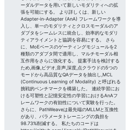
ーダルデータを用いて新しいモダリティへの拡
張を可能にする。 より詳しくは、新しい
Adapter-in-Adapter (AnA) フレームワークを導
入し、単一のモダリティとクロスモーダルのア
ダプタをシームレスに統合し、効率的なモダリ
ティアライメントと協調を容易にする。 さら
に、MoEベースのゲーティングモジュールを2
種類のアダプタ間で適用し、マルチモーダル相
互作用をさらに強化する。 提案手法を検討する
ため,画像,ビデオ,音声,深度,点クラウドの5つの
モードから高品質なQAデータを抽出し,MCL
(Continuous Learning of Modality) と呼ばれる
挑戦的ベンチマークを構築した。 連続学習にお
ける可塑性と記憶安定性の学習におけるAnAフ
レームワークの有効性について実験を行った。
さらに、PathWeaveは最先端のMLLMと互換性
があり、パラメータトレーニングの負担を
98.73%削減する。 私たちのコードは