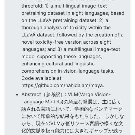
threefold: 1) a multilingual image-text
pretraining dataset in eight languages, based
on the LLaVA pretraining dataset; 2) a
thorough analysis of toxicity within the
LLaVA dataset, followed by the creation of a
novel toxicity-free version across eight
languages; and 3) a multilingual image-text
model supporting these languages,
enhancing cultural and linguistic
comprehension in vision-language tasks.
Code available at
https://github.com/nahidalam/maya.
Abstract（参考訳）: VLM(Varge Vision-
Language Models)の急速な発展は、主に広く
話される言語において、学術的なベンチマーク
において印象的な結果をもたらした。 しかしな
がら、現在のVLMが低リソース言語や様々な文
化的文脈を扱う能力には大きなギャップが残っ