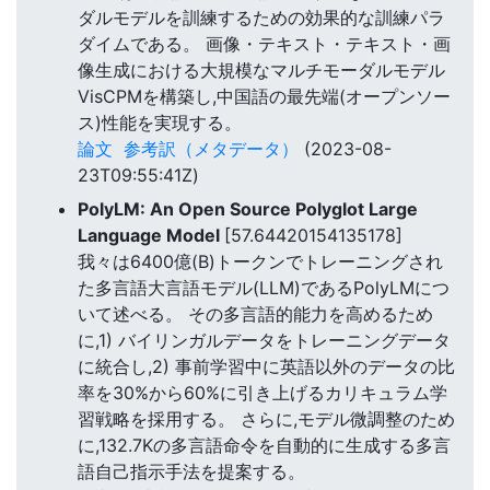
ダルモデルを訓練するための効果的な訓練パラ
ダイムである。 画像・テキスト・テキスト・画
像生成における大規模なマルチモーダルモデル
VisCPMを構築し,中国語の最先端(オープンソー
ス)性能を実現する。
論文
参考訳（メタデータ）
(2023-08-
23T09:55:41Z)
PolyLM: An Open Source Polyglot Large
Language Model
[57.64420154135178]
我々は6400億(B)トークンでトレーニングされ
た多言語大言語モデル(LLM)であるPolyLMにつ
いて述べる。 その多言語的能力を高めるため
に,1) バイリンガルデータをトレーニングデータ
に統合し,2) 事前学習中に英語以外のデータの比
率を30%から60%に引き上げるカリキュラム学
習戦略を採用する。 さらに,モデル微調整のため
に,132.7Kの多言語命令を自動的に生成する多言
語自己指示手法を提案する。