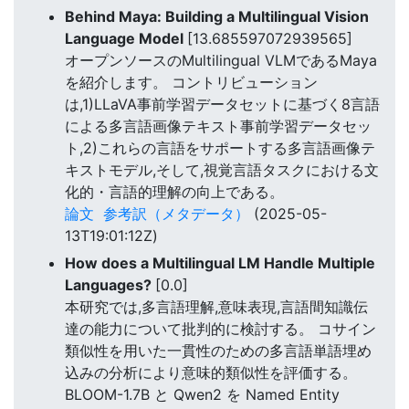
Behind Maya: Building a Multilingual Vision
Language Model
[13.685597072939565]
オープンソースのMultilingual VLMであるMaya
を紹介します。 コントリビューション
は,1)LLaVA事前学習データセットに基づく8言語
による多言語画像テキスト事前学習データセッ
ト,2)これらの言語をサポートする多言語画像テ
キストモデル,そして,視覚言語タスクにおける文
化的・言語的理解の向上である。
論文
参考訳（メタデータ）
(2025-05-
13T19:01:12Z)
How does a Multilingual LM Handle Multiple
Languages?
[0.0]
本研究では,多言語理解,意味表現,言語間知識伝
達の能力について批判的に検討する。 コサイン
類似性を用いた一貫性のための多言語単語埋め
込みの分析により意味的類似性を評価する。
BLOOM-1.7B と Qwen2 を Named Entity