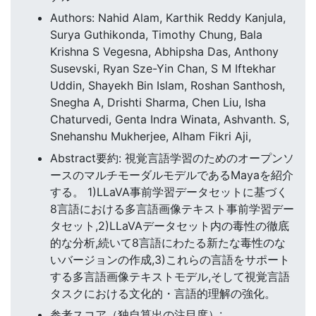
Authors: Nahid Alam, Karthik Reddy Kanjula,
Surya Guthikonda, Timothy Chung, Bala
Krishna S Vegesna, Abhipsha Das, Anthony
Susevski, Ryan Sze-Yin Chan, S M Iftekhar
Uddin, Shayekh Bin Islam, Roshan Santhosh,
Snegha A, Drishti Sharma, Chen Liu, Isha
Chaturvedi, Genta Indra Winata, Ashvanth. S,
Snehanshu Mukherjee, Alham Fikri Aji,
Abstract要約: 視覚言語学習のためのオープンソ
ースのマルチモーダルモデルであるMayaを紹介
する。 1)LLaVA事前学習データセットに基づく
8言語における多言語画像テキスト事前学習デー
タセット,2)LLaVAデータセット内の毒性の徹底
的な分析,続いて8言語にわたる新たな毒性のな
いバージョンの作成,3)これらの言語をサポート
する多言語画像テキストモデル,そして視覚言語
タスクにおける文化的・言語的理解の強化。
参考スコア（独自算出の注目度）: