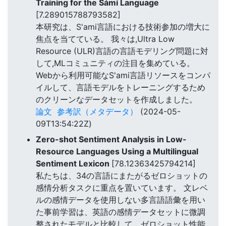
Training for the Sámi Language
[7.289015788793582]
本研究は、S'ami言語における技術参加の増大に
焦点を当てている。 我々は,Ultra Low
Resource (ULR)言語の言語モデリング問題に対
して,MLコミュニティの注目を集めている。
Webから利用可能なS'ami言語リソースをコンパ
イルして、言語モデルをトレーニングするため
のクリーンなデータセットを作成しました。
論文
参考訳（メタデータ）
(2024-05-
09T13:54:22Z)
Zero-shot Sentiment Analysis in Low-
Resource Languages Using a Multilingual
Sentiment Lexicon
[78.12363425794214]
私たちは、34の言語にまたがるゼロショットの
感情分析タスクに重点を置いています。 文レベ
ルの感情データを使用しない多言語語彙を用い
た事前学習は、英語の感情データセットに微調
整されたモデルと比較して、ゼロショット性能