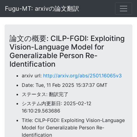
Fugu-MT: arxivの論文翻訳
論文の概要: CILP-FGDI: Exploiting
Vision-Language Model for
Generalizable Person Re-
Identification
arxiv url:
http://arxiv.org/abs/2501.16065v3
Date: Tue, 11 Feb 2025 15:37:37 GMT
ステータス: 翻訳完了
システム内更新日: 2025-02-12
16:10:29.563686
Title: CILP-FGDI: Exploiting Vision-Language
Model for Generalizable Person Re-
Identification