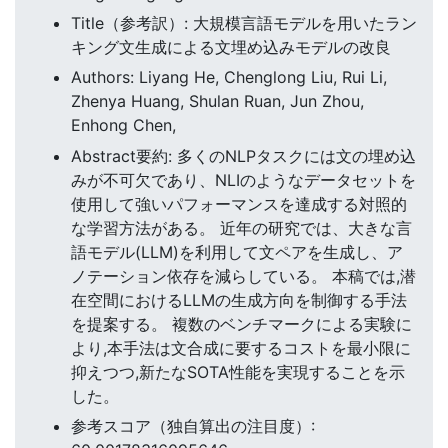
Title（参考訳）: 大規模言語モデルを用いたラン
キング文生成による文埋め込みモデルの改良
Authors: Liyang He, Chenglong Liu, Rui Li,
Zhenya Huang, Shulan Ruan, Jun Zhou,
Enhong Chen,
Abstract要約: 多くのNLPタスクには文の埋め込
みが不可欠であり、NLIのようなデータセットを
使用して強いパフォーマンスを達成する対照的
な学習方法がある。 近年の研究では、大きな言
語モデル(LLM)を利用して文ペアを生成し、ア
ノテーション依存を減らしている。 本稿では,潜
在空間におけるLLMの生成方向を制御する手法
を提案する。 複数のベンチマークによる実験に
より,本手法は文合成に要するコストを最小限に
抑えつつ,新たなSOTA性能を実現することを示
した。
参考スコア（独自算出の注目度）: