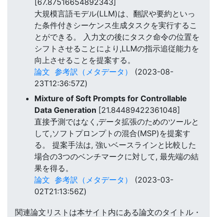
[67.87516654892343]
大規模言語モデル(LLM)は、翻訳や要約といっ
た条件付きシーケンス生成タスクを実行するこ
とができる。 入力文の後にタスク命令の位置を
シフトさせることにより,LLMの指示追従能力を
向上させることを提案する。
論文
参考訳（メタデータ）
(2023-08-
23T12:36:57Z)
Mixture of Soft Prompts for Controllable
Data Generation
[21.84489422361048]
直接予測ではなく,データ拡張のためのツールと
して,ソフトプロンプトの混合(MSP)を提案す
る。 提案手法は, 強いベースラインと比較した
場合の3つのベンチマークに対して, 最先端の結
果を得る。
論文
参考訳（メタデータ）
(2023-03-
02T21:13:56Z)
関連論文リストは本サイト内にある論文のタイトル・