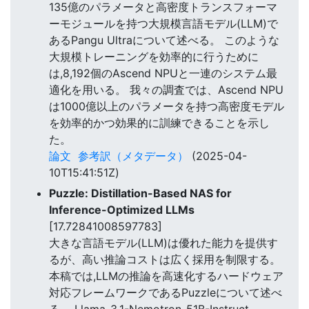
135億のパラメータと高密度トランスフォーマ
ーモジュールを持つ大規模言語モデル(LLM)で
あるPangu Ultraについて述べる。 このような
大規模トレーニングを効率的に行うために
は,8,192個のAscend NPUと一連のシステム最
適化を用いる。 我々の調査では、Ascend NPU
は1000億以上のパラメータを持つ高密度モデル
を効率的かつ効果的に訓練できることを示し
た。
論文
参考訳（メタデータ）
(2025-04-
10T15:41:51Z)
Puzzle: Distillation-Based NAS for
Inference-Optimized LLMs
[17.72841008597783]
大きな言語モデル(LLM)は優れた能力を提供す
るが、高い推論コストは広く採用を制限する。
本稿では,LLMの推論を高速化するハードウェア
対応フレームワークであるPuzzleについて述べ