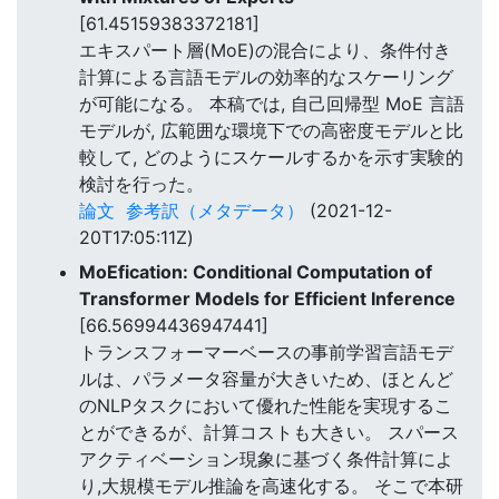
[61.45159383372181]
エキスパート層(MoE)の混合により、条件付き
計算による言語モデルの効率的なスケーリング
が可能になる。 本稿では, 自己回帰型 MoE 言語
モデルが, 広範囲な環境下での高密度モデルと比
較して, どのようにスケールするかを示す実験的
検討を行った。
論文
参考訳（メタデータ）
(2021-12-
20T17:05:11Z)
MoEfication: Conditional Computation of
Transformer Models for Efficient Inference
[66.56994436947441]
トランスフォーマーベースの事前学習言語モデ
ルは、パラメータ容量が大きいため、ほとんど
のNLPタスクにおいて優れた性能を実現するこ
とができるが、計算コストも大きい。 スパース
アクティベーション現象に基づく条件計算によ
り,大規模モデル推論を高速化する。 そこで本研