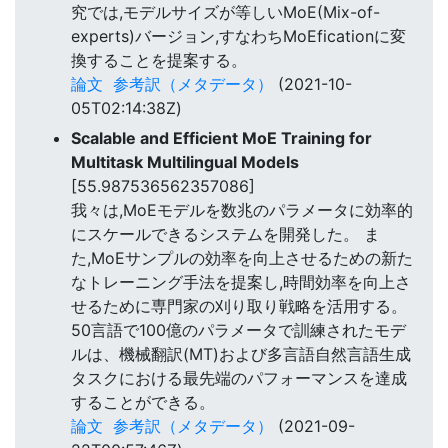
究では,モデルサイズが等しいMoE(Mix-of-
experts)バージョン,すなわちMoEficationに変
換することを提案する。
論文
参考訳（メタデータ）
(2021-10-
05T02:14:38Z)
Scalable and Efficient MoE Training for
Multitask Multilingual Models
[55.987536562357086]
我々は,MoEモデルを数兆のパラメータに効率的
にスケールできるシステムを開発した。 ま
た,MoEサンプルの効率を向上させるための新た
なトレーニング手法を提案し,時間効率を向上さ
せるために専門家の刈り取り戦略を活用する。
50言語で100億のパラメータで訓練されたモデ
ルは、機械翻訳(MT)および多言語自然言語生成
タスクにおける最先端のパフォーマンスを達成
することができる。
論文
参考訳（メタデータ）
(2021-09-