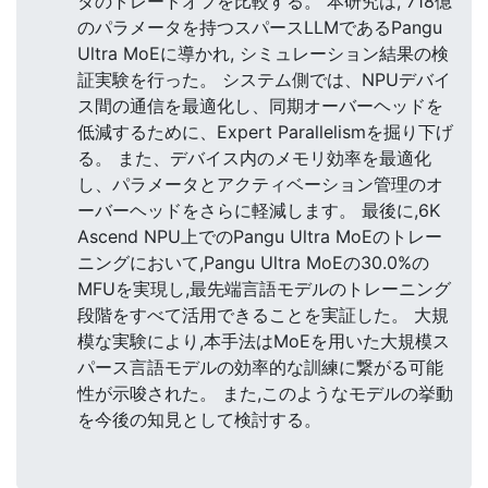
タのトレードオフを比較する。 本研究は, 718億
のパラメータを持つスパースLLMであるPangu
Ultra MoEに導かれ, シミュレーション結果の検
証実験を行った。 システム側では、NPUデバイ
ス間の通信を最適化し、同期オーバーヘッドを
低減するために、Expert Parallelismを掘り下げ
る。 また、デバイス内のメモリ効率を最適化
し、パラメータとアクティベーション管理のオ
ーバーヘッドをさらに軽減します。 最後に,6K
Ascend NPU上でのPangu Ultra MoEのトレー
ニングにおいて,Pangu Ultra MoEの30.0%の
MFUを実現し,最先端言語モデルのトレーニング
段階をすべて活用できることを実証した。 大規
模な実験により,本手法はMoEを用いた大規模ス
パース言語モデルの効率的な訓練に繋がる可能
性が示唆された。 また,このようなモデルの挙動
を今後の知見として検討する。