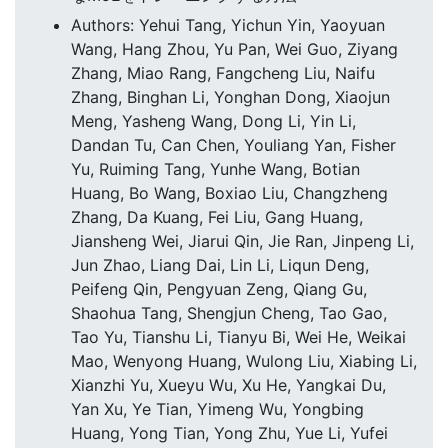
Authors: Yehui Tang, Yichun Yin, Yaoyuan
Wang, Hang Zhou, Yu Pan, Wei Guo, Ziyang
Zhang, Miao Rang, Fangcheng Liu, Naifu
Zhang, Binghan Li, Yonghan Dong, Xiaojun
Meng, Yasheng Wang, Dong Li, Yin Li,
Dandan Tu, Can Chen, Youliang Yan, Fisher
Yu, Ruiming Tang, Yunhe Wang, Botian
Huang, Bo Wang, Boxiao Liu, Changzheng
Zhang, Da Kuang, Fei Liu, Gang Huang,
Jiansheng Wei, Jiarui Qin, Jie Ran, Jinpeng Li,
Jun Zhao, Liang Dai, Lin Li, Liqun Deng,
Peifeng Qin, Pengyuan Zeng, Qiang Gu,
Shaohua Tang, Shengjun Cheng, Tao Gao,
Tao Yu, Tianshu Li, Tianyu Bi, Wei He, Weikai
Mao, Wenyong Huang, Wulong Liu, Xiabing Li,
Xianzhi Yu, Xueyu Wu, Xu He, Yangkai Du,
Yan Xu, Ye Tian, Yimeng Wu, Yongbing
Huang, Yong Tian, Yong Zhu, Yue Li, Yufei