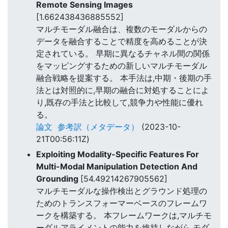
Remote Sensing Images
[1.662438436885552]
マルチモーダル融合は、複数のモーダルからの
データを融合することで精度を高めることが決
定されている。 早期に異なるチャネル間の関係
をマッピングするための新しいマルチモーダル
融合戦略を提案する。 本手法は,中期・後期の手
法とは対照的に,早期の融合に対処することによ
り,既存の手法と比較して,競争力や性能に優れ
る。
論文
参考訳（メタデータ）
(2023-10-
21T00:56:11Z)
Exploiting Modality-Specific Features For
Multi-Modal Manipulation Detection And
Grounding
[54.49214267905562]
マルチモーダルな操作検出とグラウンド処理の
ためのトランスフォーマーベースのフレームワ
ークを構築する。 本フレームワークは,マルチモ
ーダルアライメントの能力を維持しながら,モダ