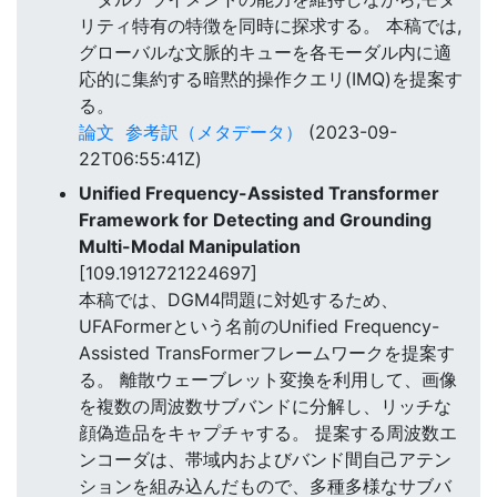
リティ特有の特徴を同時に探求する。 本稿では,
グローバルな文脈的キューを各モーダル内に適
応的に集約する暗黙的操作クエリ(IMQ)を提案す
る。
論文
参考訳（メタデータ）
(2023-09-
22T06:55:41Z)
Unified Frequency-Assisted Transformer
Framework for Detecting and Grounding
Multi-Modal Manipulation
[109.1912721224697]
本稿では、DGM4問題に対処するため、
UFAFormerという名前のUnified Frequency-
Assisted TransFormerフレームワークを提案す
る。 離散ウェーブレット変換を利用して、画像
を複数の周波数サブバンドに分解し、リッチな
顔偽造品をキャプチャする。 提案する周波数エ
ンコーダは、帯域内およびバンド間自己アテン
ションを組み込んだもので、多種多様なサブバ