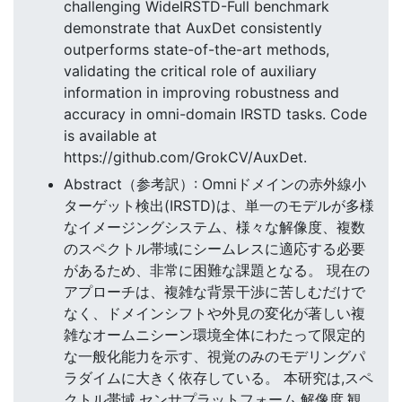
challenging WideIRSTD-Full benchmark
demonstrate that AuxDet consistently
outperforms state-of-the-art methods,
validating the critical role of auxiliary
information in improving robustness and
accuracy in omni-domain IRSTD tasks. Code
is available at
https://github.com/GrokCV/AuxDet.
Abstract（参考訳）: Omniドメインの赤外線小
ターゲット検出(IRSTD)は、単一のモデルが多様
なイメージングシステム、様々な解像度、複数
のスペクトル帯域にシームレスに適応する必要
があるため、非常に困難な課題となる。 現在の
アプローチは、複雑な背景干渉に苦しむだけで
なく、ドメインシフトや外見の変化が著しい複
雑なオームニシーン環境全体にわたって限定的
な一般化能力を示す、視覚のみのモデリングパ
ラダイムに大きく依存している。 本研究は,スペ
クトル帯域,センサプラットフォーム,解像度,観