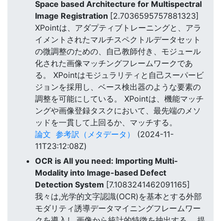
Space based Architecture for Multispectral
Image Registration
[2.7036595757881323]
XPointは、アダプティブトレーニングと、アラ
イメントされたマルチスペクトルデータセット
の微調整のための、自己教師付き、モジュール
化された画像マッチングフレームワークであ
る。 XPointはモジュラリティと自己スーパービ
ジョンを採用し、ベース検出器のような要素の
調整を可能にしている。 XPointは、機能マッチ
ングや画像登録タスクにおいて、最先端のメソ
ッドを一貫して上回るか、マッチする。
論文
参考訳（メタデータ）
(2024-11-
11T23:12:08Z)
OCR is All you need: Importing Multi-
Modality into Image-based Defect
Detection System
[7.1083241462091165]
我々は,光学的文字認識(OCR)を基本とする外部
モダリティ誘導データマイニングフレームワー
クを導入し,画像から統計的特徴を抽出する。 提