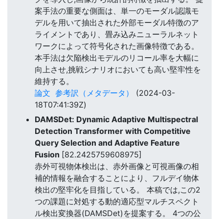
案手法の重要な側面は、単一のモーダル認識モ
デルを用いて抽出された外部モーダル特徴のア
ライメントであり、畳み込みニューラルネット
ワークによって符号化された画像特徴である。
本手法は欠陥検出モデルのリコール率を大幅に
向上させ,挑戦シナリオにおいても高い堅牢性を
維持する。
論文
参考訳（メタデータ）
(2024-03-
18T07:41:39Z)
DAMSDet: Dynamic Adaptive Multispectral
Detection Transformer with Competitive
Query Selection and Adaptive Feature
Fusion
[82.2425759608975]
赤外可視物体検出は、赤外画像と可視画像の相
補的情報を融合することにより、フルデイ物体
検出の堅牢化を目指している。 本稿では,この2
つの課題に対処する動的適応型マルチスペクト
ル検出変換器(DAMSDet)を提案する。 4つの公