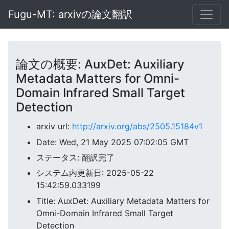
Fugu-MT: arxivの論文翻訳
論文の概要: AuxDet: Auxiliary
Metadata Matters for Omni-
Domain Infrared Small Target
Detection
arxiv url:
http://arxiv.org/abs/2505.15184v1
Date: Wed, 21 May 2025 07:02:05 GMT
ステータス: 翻訳完了
システム内更新日: 2025-05-22
15:42:59.033199
Title: AuxDet: Auxiliary Metadata Matters for
Omni-Domain Infrared Small Target
Detection