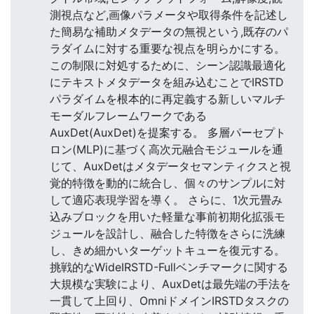
測視点など,画像パラメータや取得条件を記述し
た簡易な補助メタデータの無視という,既存のパ
ラダイムに対する重要な視点を明らかにする。
この制限に対処するために、シーン認識最適化
にテキストメタデータを組み込むことでIRSTD
パラダイムを根本的に再定義する新しいマルチ
モーダルフレームワークである
AuxDet(AuxDet)を提案する。 多層パーセプト
ロン(MLP)に基づく高次元融合モジュールを通
じて、AuxDetはメタデータセマンティクスと視
覚的特徴を動的に統合し、個々のサンプルに対
して適応表現学習を導く。 さらに、1次元畳み
込みブロックを用いた軽量な事前初期化拡張モ
ジュールを設計し、融合した特徴をさらに洗練
し、きめ細かいターゲットキューを復元する。
挑戦的なWideIRSTD-Fullベンチマークに関する
大規模な実験により、AuxDetは最先端の手法を
一貫して上回り、OmniドメインIRSTDタスクの