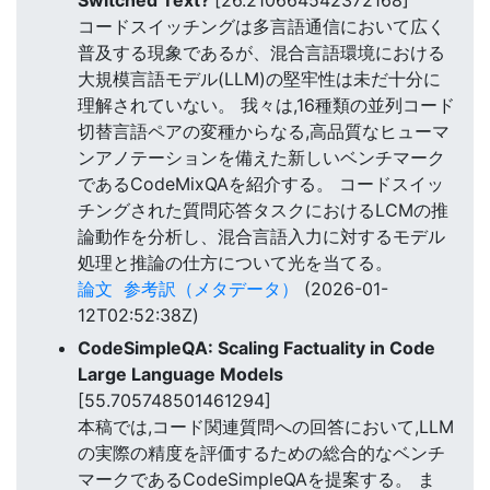
コードスイッチングは多言語通信において広く
普及する現象であるが、混合言語環境における
大規模言語モデル(LLM)の堅牢性は未だ十分に
理解されていない。 我々は,16種類の並列コード
切替言語ペアの変種からなる,高品質なヒューマ
ンアノテーションを備えた新しいベンチマーク
であるCodeMixQAを紹介する。 コードスイッ
チングされた質問応答タスクにおけるLCMの推
論動作を分析し、混合言語入力に対するモデル
処理と推論の仕方について光を当てる。
論文
参考訳（メタデータ）
(2026-01-
12T02:52:38Z)
CodeSimpleQA: Scaling Factuality in Code
Large Language Models
[55.705748501461294]
本稿では,コード関連質問への回答において,LLM
の実際の精度を評価するための総合的なベンチ
マークであるCodeSimpleQAを提案する。 ま