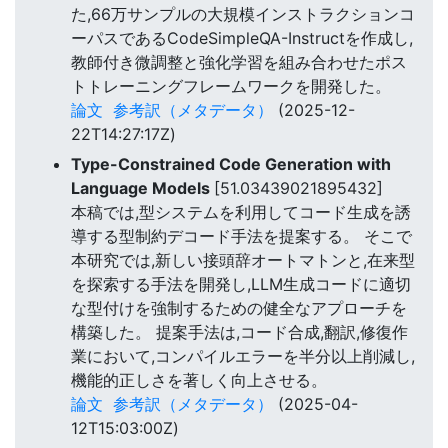
た,66万サンプルの大規模インストラクションコ
ーパスであるCodeSimpleQA-Instructを作成し,
教師付き微調整と強化学習を組み合わせたポス
トトレーニングフレームワークを開発した。
論文
参考訳（メタデータ）
(2025-12-
22T14:27:17Z)
Type-Constrained Code Generation with
Language Models
[51.03439021895432]
本稿では,型システムを利用してコード生成を誘
導する型制約デコード手法を提案する。 そこで
本研究では,新しい接頭辞オートマトンと,在来型
を探索する手法を開発し,LLM生成コードに適切
な型付けを強制するための健全なアプローチを
構築した。 提案手法は,コード合成,翻訳,修復作
業において,コンパイルエラーを半分以上削減し,
機能的正しさを著しく向上させる。
論文
参考訳（メタデータ）
(2025-04-
12T15:03:00Z)