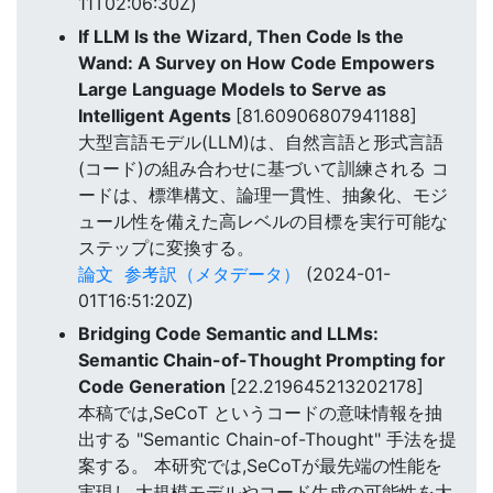
11T02:06:30Z)
If LLM Is the Wizard, Then Code Is the
Wand: A Survey on How Code Empowers
Large Language Models to Serve as
Intelligent Agents
[81.60906807941188]
大型言語モデル(LLM)は、自然言語と形式言語
(コード)の組み合わせに基づいて訓練される コ
ードは、標準構文、論理一貫性、抽象化、モジ
ュール性を備えた高レベルの目標を実行可能な
ステップに変換する。
論文
参考訳（メタデータ）
(2024-01-
01T16:51:20Z)
Bridging Code Semantic and LLMs:
Semantic Chain-of-Thought Prompting for
Code Generation
[22.219645213202178]
本稿では,SeCoT というコードの意味情報を抽
出する "Semantic Chain-of-Thought" 手法を提
案する。 本研究では,SeCoTが最先端の性能を
実現し,大規模モデルやコード生成の可能性を大