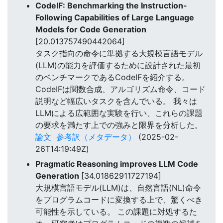
CodeIF: Benchmarking the Instruction-
Following Capabilities of Large Language
Models for Code Generation
[20.013757490442064]
タスク指向の命令に準拠する大規模言語モデル
(LLM)の能力を評価するために設計された最初
のベンチマークであるCodeIFを紹介する。
CodeIFは関数合成、アルゴリズム命令、コード
説明など幅広いタスクを含んでいる。 我々は
LLMによる広範囲な実験を行い、これらの課題
の要求を満たす上での強みと限界を分析した。
論文
参考訳（メタデータ）
(2025-02-
26T14:19:49Z)
Pragmatic Reasoning improves LLM Code
Generation
[34.01862911727194]
大規模言語モデル(LLM)は、自然言語(NL)命令
をプログラムコードに変換する上で、驚くべき
可能性を示している。 この課題に対処するた