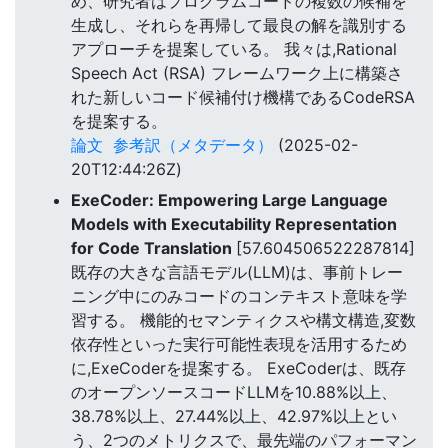
め、研究者はプログラムコードの複数の候補を
生成し、それらを再帰して最良の解を識別する
アプローチを提案している。 我々は,Rational
Speech Act (RSA) フレームワーク上に構築さ
れた新しいコード候補付け機構であるCodeRSA
を提案する。
論文
参考訳（メタデータ）
(2025-02-
20T12:44:26Z)
ExeCoder: Empowering Large Language
Models with Executability Representation
for Code Translation
[57.604506522287814]
既存の大きな言語モデル(LLM)は、事前トレー
ニング中にのみコードのコンテキスト意味を学
習する。 機能的セマンティクスや構文構造,変数
依存性といった実行可能性表現を活用するため
に,ExeCoderを提案する。 ExeCoderは、既存
のオープンソースコードLLMを10.88%以上、
38.78%以上、27.44%以上、42.97%以上とい
う、2つのメトリクスで、最先端のパフォーマン