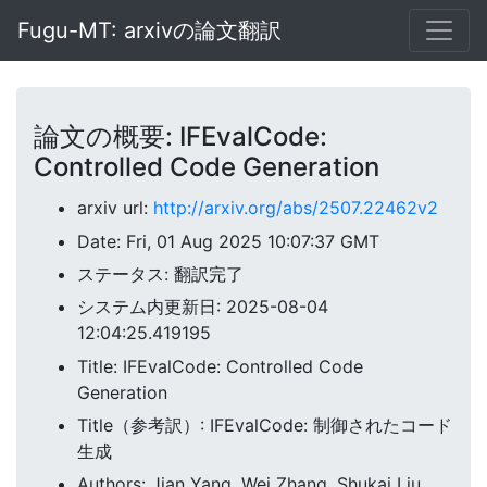
Fugu-MT: arxivの論文翻訳
論文の概要: IFEvalCode:
Controlled Code Generation
arxiv url:
http://arxiv.org/abs/2507.22462v2
Date: Fri, 01 Aug 2025 10:07:37 GMT
ステータス: 翻訳完了
システム内更新日: 2025-08-04
12:04:25.419195
Title: IFEvalCode: Controlled Code
Generation
Title（参考訳）: IFEvalCode: 制御されたコード
生成
Authors: Jian Yang, Wei Zhang, Shukai Liu,