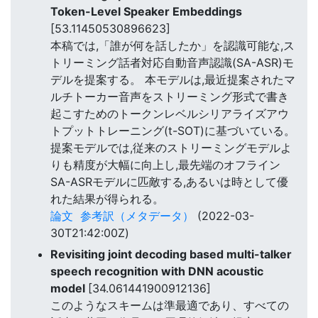
Token-Level Speaker Embeddings
[53.11450530896623]
本稿では,「誰が何を話したか」を認識可能な,ス
トリーミング話者対応自動音声認識(SA-ASR)モ
デルを提案する。 本モデルは,最近提案されたマ
ルチトーカー音声をストリーミング形式で書き
起こすためのトークンレベルシリアライズアウ
トプットトレーニング(t-SOT)に基づいている。
提案モデルでは,従来のストリーミングモデルよ
りも精度が大幅に向上し,最先端のオフライン
SA-ASRモデルに匹敵する,あるいは時として優
れた結果が得られる。
論文
参考訳（メタデータ）
(2022-03-
30T21:42:00Z)
Revisiting joint decoding based multi-talker
speech recognition with DNN acoustic
model
[34.061441900912136]
このようなスキームは準最適であり、すべての