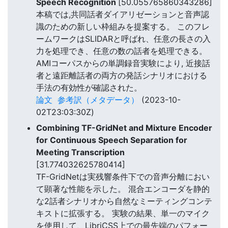
Speech Recognition
[50.055765860343286]
本稿では,共同話者ダイアリゼーションと音声認
識のための新しい枠組みを提案する。 このフレ
ームワークはSLIDARと呼ばれ、任意の長さの入
力を処理でき、任意の数の話者を処理できる。
AMIコーパスからの単調録音実験により, 近接話
者と遠距離話者の両方の発話シナリオにおける
手法の有効性が確認された。
論文
参考訳（メタデータ）
(2023-10-
02T23:03:30Z)
Combining TF-GridNet and Mixture Encoder
for Continuous Speech Separation for
Meeting Transcription
[31.774032625780414]
TF-GridNetは実残響条件下での音声分離におい
て顕著な性能を示した。 混合エンコーダを静的
な2話者シナリオから自然なミーティングコンテ
キストに拡張する。 実験の結果、単一のマイク
を使用して、LibriCSS上での最先端のパフォー