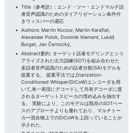
Title（参考訳）: エンド・ツー・エンドマルチ話
者音声認識のためのダイアリゼーション条件付
きウィスパーの適応
Authors: Martin Kocour, Martin Karafiat,
Alexander Polok, Dominik Klement, Lukáš
Burget, Jan Černocký,
Abstract要約: ターゲット話者モデリングとシリ
アライズされた出力訓練(SOT)を組み合わせた
多話者音声認識のための話者分散(SA)モデルを
提案する。 提案手法では,Diarization-
Conditioned Whisper(DiCoW)エンコーダを用
いて,単一表現にデコードして共有デコーダに渡
されるターゲットスピーカの埋め込みを抽出す
る。 実験により、このモデルは既存のSOTベー
スのアプローチよりも優れており、マルチトー
カー混合物上でのDiCoWを上回っていることが
示された。