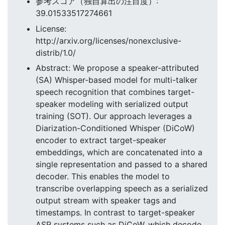
参考スコア（独自算出の注目度）:
39.01533517274661
License:
http://arxiv.org/licenses/nonexclusive-
distrib/1.0/
Abstract: We propose a speaker-attributed
(SA) Whisper-based model for multi-talker
speech recognition that combines target-
speaker modeling with serialized output
training (SOT). Our approach leverages a
Diarization-Conditioned Whisper (DiCoW)
encoder to extract target-speaker
embeddings, which are concatenated into a
single representation and passed to a shared
decoder. This enables the model to
transcribe overlapping speech as a serialized
output stream with speaker tags and
timestamps. In contrast to target-speaker
ASR systems such as DiCoW, which decode