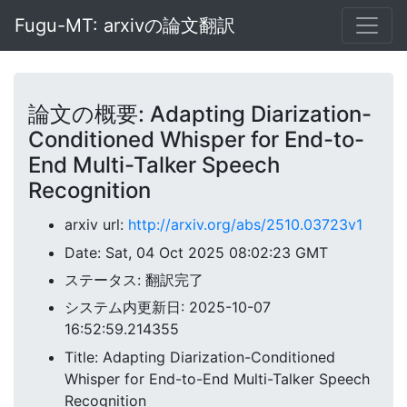
Fugu-MT: arxivの論文翻訳
論文の概要: Adapting Diarization-
Conditioned Whisper for End-to-
End Multi-Talker Speech
Recognition
arxiv url:
http://arxiv.org/abs/2510.03723v1
Date: Sat, 04 Oct 2025 08:02:23 GMT
ステータス: 翻訳完了
システム内更新日: 2025-10-07
16:52:59.214355
Title: Adapting Diarization-Conditioned
Whisper for End-to-End Multi-Talker Speech
Recognition