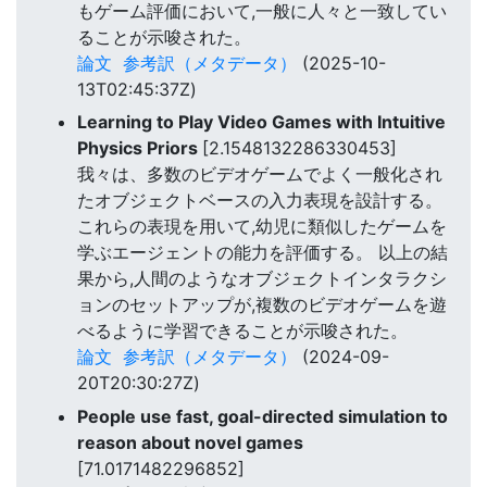
もゲーム評価において,一般に人々と一致してい
ることが示唆された。
論文
参考訳（メタデータ）
(2025-10-
13T02:45:37Z)
Learning to Play Video Games with Intuitive
Physics Priors
[2.1548132286330453]
我々は、多数のビデオゲームでよく一般化され
たオブジェクトベースの入力表現を設計する。
これらの表現を用いて,幼児に類似したゲームを
学ぶエージェントの能力を評価する。 以上の結
果から,人間のようなオブジェクトインタラクシ
ョンのセットアップが,複数のビデオゲームを遊
べるように学習できることが示唆された。
論文
参考訳（メタデータ）
(2024-09-
20T20:30:27Z)
People use fast, goal-directed simulation to
reason about novel games
[71.0171482296852]