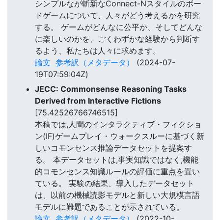
シンプルなが斬新なConnect-Nスタイルのボー
ドゲームについて、人々がどう考えるかを研究
する。 ゲームがどんなに公平か、そしてどんな
に楽しいのかを、ごくわずかな経験から判断す
るよう、私たちは人々に求めます。
論文
参考訳（メタデータ）
(2024-07-
19T07:59:04Z)
JECC: Commonsense Reasoning Tasks
Derived from Interactive Fictions
[75.42526766746515]
本稿では,人間のインタラクティブ・フィクショ
ン(IF)ゲームプレイ・ウォークスルーに基づく新
しいコモンセンス推論データセットを提案す
る。 本データセットは,事実知識ではなく,機能
的コモンセンス知識ルールの評価に重点を置い
ている。 実験の結果、導入したデータセット
は、以前の機械読影モデルと新しい大規模言語
モデルに難題であることが示されている。
論文
参考訳（メタデータ）
(2022-10-