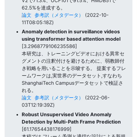
V2で71.3%、UCF101で91.5%、HMDB51で
62.5%を達成する。
論文
参考訳（メタデータ）
(2022-10-
11T08:05:18Z)
Anomaly detection in surveillance videos
using transformer based attention model
[3.2968779106235586]
本研究は、トレーニングビデオにおける異常セ
グメントの注釈付けを避けるために、弱教師付
き戦略を用いることを示唆する。 提案するフレ
ームワークは,実世界のデータセット,すなわち
ShanghaiTech Campusデータセットで検証さ
れる。
論文
参考訳（メタデータ）
(2022-06-
03T12:19:39Z)
Robust Unsupervised Video Anomaly
Detection by Multi-Path Frame Prediction
[61.17654438176999]
本稿では,フレーム予測と適切な設計による新規