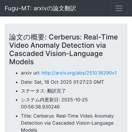
Fugu-MT: arxivの論文翻訳
論文の概要: Cerberus: Real-Time
Video Anomaly Detection via
Cascaded Vision-Language
Models
arxiv url:
http://arxiv.org/abs/2510.16290v1
Date: Sat, 18 Oct 2025 01:27:23 GMT
ステータス: 翻訳完了
システム内更新日: 2025-10-25
00:56:38.930246
Title: Cerberus: Real-Time Video Anomaly
Detection via Cascaded Vision-Language
Models