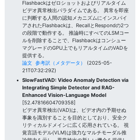
Flashbackはゼロショットおよびリアルタイム
ビデオ異常検出パラダイムである。 異常を即座
に判断する人間の認知メカニズムにインスパイ
アされたFlashbackは、RecallとRespondの2つ
の段階で動作する。 推論時にすべてのLSMコー
ルを削除することで、Flashbackはコンシュー
マグレードのGPU上でもリアルタイムのVADを
提供する。
論文
参考訳（メタデータ）
(2025-05-
21T07:32:29Z)
SlowFastVAD: Video Anomaly Detection via
Integrating Simple Detector and RAG-
Enhanced Vision-Language Model
[52.47816604709358]
ビデオ異常検出(VAD)は、ビデオ内の予期せぬ
事象を識別することを目的としており、安全ク
リティカルドメインに広く応用されている。 視
覚言語モデル(VLM)は強力なマルチモーダル推
論能力を示し、異常検出の新しい機会を提供し