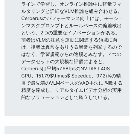
ラインで学習し、オンライン推論中に軽量フィ
ルタリングと詳細なVLM推論を組み合わせる。
Cerberusのパフォーマンス向上には、モーショ
ンマスクプロンプトとルールベースの偏差検出
という、2つの重要なイノベーションがある。
前者はVLMの注意を運動に関連する領域に向
け、後者は異常をありうる異常を列挙するので
はなく、学習規範からの逸脱とみなす。 4つの
データセットの大規模な評価によると、
Cerberusは平均57.68fpsのNVIDIA L40S
GPU、151.79$\times$ Speedup、97.2\%の精
度で最先端のVLMベースのVAD手法に匹敵する
精度を達成し、リアルタイムビデオ分析の実用
的なソリューションとして確立している。