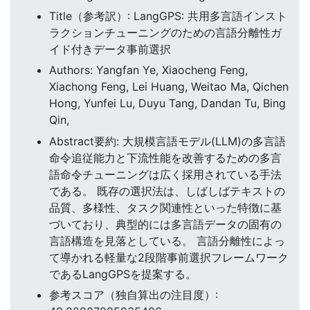
Title（参考訳）: LangGPS: 共用多言語インスト
ラクションチューニングのための言語分離性ガ
イド付きデータ事前選択
Authors: Yangfan Ye, Xiaocheng Feng,
Xiachong Feng, Lei Huang, Weitao Ma, Qichen
Hong, Yunfei Lu, Duyu Tang, Dandan Tu, Bing
Qin,
Abstract要約: 大規模言語モデル(LLM)の多言語
命令追従能力と下流性能を改善するための多言
語命令チューニングは広く採用されている手法
である。 既存の選択法は、しばしばテキストの
品質、多様性、タスク関連性といった特徴に基
づいており、典型的には多言語データの固有の
言語構造を見落としている。 言語分離性によっ
て導かれる軽量な2段階事前選択フレームワーク
であるLangGPSを提案する。
参考スコア（独自算出の注目度）: