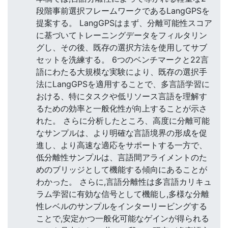
段階事前選択フレームワークであるLangGPSを
提案する。 LangGPSはまず、分離可能性スコア
に基づいてトレーニングデータをフィルタリン
グし、その後、既存の選択方法を使用してサブ
セットを洗練する。 6つのベンチマークと22言
語にわたる大規模な実験により、既存の選択手
法にLangGPSを適用することで、多言語学習に
おける、特にタスクや低リソース言語を理解す
るための効率と一般化性が向上することが示さ
れた。 さらに分析したところ、高度に分離可能
なサンプルは、より明確な言語境界の形成を促
進し、より高速な適応をサポートする一方で、
低分離性サンプルは、言語間アライメントのた
めのブリッジとして機能する傾向にあることが
わかった。 さらに,言語分離性は多言語カリキュ
ラム学習に有効な信号として機能し,多様な分離
性レベルのサンプルをインターリービングする
ことで,安定かつ一般化可能なゲインが得られる