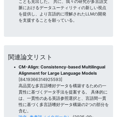
ことも見出した。 共に、我々の研究が多言語文
脈におけるデータユーティリティの新しい視点
を提供し、より言語的に理解されたLLMの開発
を支援することを願っている。
関連論文リスト
CM-Align: Consistency-based Multilingual
Alignment for Large Language Models
[84.19366314925593]
高品質な多言語嗜好データを構築するための一
貫性に基づくデータ手法を提案する。 具体的に
は、一貫性のある英語参照選択と、言語間一貫
性に基づく多言語嗜好データ構築の2つの部分を
含む。
論文
参考訳（メタデータ）
(2025-09-