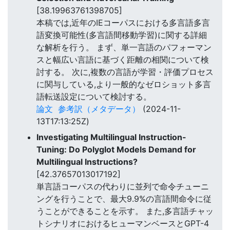
[38.19963761398705]
本稿では,近年のIEコーパスにおける多言語多言
語変換可能性(多言語間移動学習)に関する詳細
な解析を行う。 まず、単一言語のパフォーマン
スと幅広い言語に基づく距離の相関について検
討する。 次に,複数の言語が学習・評価プロセス
に関与している,より一般的なゼロショット多言
語転送設定について検討する。
論文
参考訳（メタデータ）
(2024-11-
13T17:13:25Z)
Investigating Multilingual Instruction-
Tuning: Do Polyglot Models Demand for
Multilingual Instructions?
[42.37657013017192]
単言語コーパスの代わりに並列で命令チューニ
ングを行うことで、最大9.9%の言語間命令に従
うことができることを示す。 また,多言語チャッ
トシナリオにおけるヒューマンベースとGPT-4