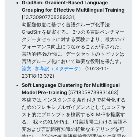
GradSim: Gradient-Based Language
Grouping for Effective Multilingual Training
[13.730907708289331]
勾配類似度に基づく言語グループ化手法
GradSimを提案する。 3つの多言語ベンチマー
クデータセットに対する実験により、最大のパ
フォーマンス向上につながることが示された。
言語的特徴の他に、データセットのトピックは
言語グループ化において重要な役割を果たす。
論文
参考訳（メタデータ）
(2023-10-
23T18:13:37Z)
Soft Language Clustering for Multilingual
Model Pre-training
[57.18058739931463]
本稿では,インスタンスを条件付きで符号化する
ためのフレキシブルガイダンスとして,コンテキ
スト的にプロンプトを検索するXLM-Pを提案す
る。 我々のXLM-Pは、(1)言語間における言語不
変および言語固有知識の軽量なモデリングを可
能にし、(2)他の多言語事前学習手法との容易な