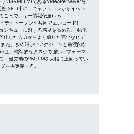
MLLM)であるVideoPerceiverを
調整(SFT)中に、キャプションからイベン
とで、キー情報伝達(key-
正されたビデオトークンを共同でエンコードし、
ョンキューに対する感度を高める。 強化
、劣化した入力からより優れた完全なビデ
 また、きめ細かいアクションと過渡的な
iverは、標準的なタスクで強いパフォーマ
、最先端のVMLLMを大幅に上回ってい
ングを再定義する。