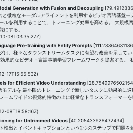
Modal Generation with Fusion and Decoupling
[79.491288
ダル融合と微粒なモーダルアライメントを利用するビデオ言語基盤モデルで
ールを利用することで、トレーニング効率を高める。 大規模
能にする。
10-08T03:35:27Z)
guage Pre-training with Entity Prompts
[111.2336463113
、様々なダウンストリームタスクに有望な改善を示している。 Alig
つ効果的なビデオ・言語事前学習フレームワークを提案する。 
12-17T15:55:53Z)
ls for Efficient Video Understanding
[28.7549976502154
言語モデルを,最小限のトレーニングで新しいタスクに効果的に適
レームワイドの視覚的特徴の上に軽量なトランスフォーマーを
12-08T18:58:16Z)
ioning for Untrimmed Videos
[40.205433926432434]
ト検出とイベントキャプションという2つのステップで問題を解