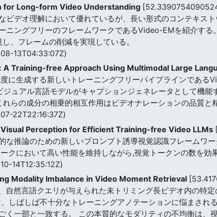
n for Long-form Video Understanding
[52.339075409052
なビデオ理解において優れているが、長い形式のコンテキスト
ングフリーのフレームワークであるVideo-EMを紹介する。 
実現し、フレームの削減を実現している。
08-13T04:33:07Z)
n: A Training-free Approach Using Multimodal Large Lan
に生成する新しいトレーニングフリーパイプラインであるVideo
MLLMとビジュアル言語モデルがキャプションジェネレータとして
,これらの成分の相乗的相互作用はビデオナレーションの品質と
07-22T22:16:37Z)
isual Perception for Efficient Training-free Video LLMs
な推論のための新しいプロンプト誘導視覚認識フレームワーク(Fre
マークにおいて高い性能を維持しながら,視覚トークンの数を効
10-14T12:35:12Z)
ing Modality Imbalance in Video Moment Retrieval
[53.41
val (VMR) は、自然言語クエリが与えられた未トリミング長ビデオ
は、しばしば不十分なトレーニングアノテーションに悩まされ
ごく一部と一致する。 この本質的なモダリティの不均衡は、