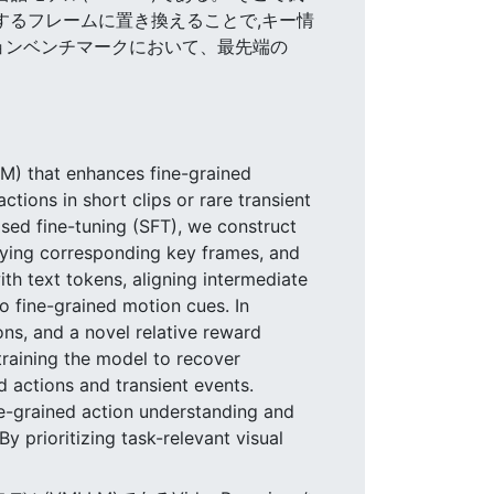
するフレームに置き換えることで,キー情
プションベンチマークにおいて、最先端の
M) that enhances fine-grained
tions in short clips or rare transient
sed fine-tuning (SFT), we construct
fying corresponding key frames, and
th text tokens, aligning intermediate
to fine-grained motion cues. In
ons, and a novel relative reward
raining the model to recover
d actions and transient events.
e-grained action understanding and
 prioritizing task-relevant visual