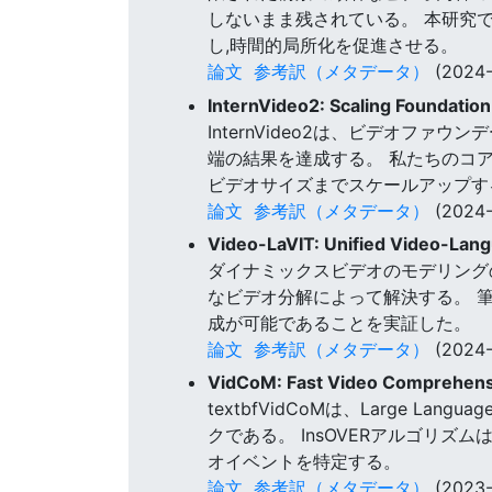
しないまま残されている。 本研究で
し,時間的局所化を促進させる。
論文
参考訳（メタデータ）
(2024-
InternVideo2: Scaling Foundatio
InternVideo2は、ビデオフ
端の結果を達成する。 私たちのコ
ビデオサイズまでスケールアップす
論文
参考訳（メタデータ）
(2024-
Video-LaVIT: Unified Video-Lang
ダイナミックスビデオのモデリング
なビデオ分解によって解決する。 筆
成が可能であることを実証した。
論文
参考訳（メタデータ）
(2024-
VidCoM: Fast Video Comprehensi
textbfVidCoMは、Large 
クである。 InsOVERアルゴリ
オイベントを特定する。
論文
参考訳（メタデータ）
(2023-