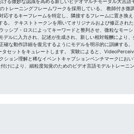
における微妙な認識を高める新しいビデオマルチモーダル大言語モデル(V
rは2段階のトレーニングフレームワークを採用している。 教師付き微
対応するキーフレームを特定し、隣接するフレームに置き換えるこ
)ビデオを構築する。 テキストトークンを用いてオリジナルおよび修
ラッシブ・ロスによってキーワードと整列させ、微粒なモーシ
種がモデルに入力され、記述が生成され、新しい相対報酬により
正確な動作詳細を復元するようにモデルを明示的に訓練する。
セットをキュレートします。 実験によると、VideoPerce
クション理解と稀なイベントキャプションベンチマークにおいて
位付けにより、細粒度知覚のためのビデオ言語モデルトレーニ