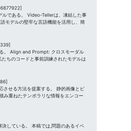
66877922]
ある。 Video-Tellerは、凍結した事
言語モデルの堅牢な言語機能を活用し、簡
6339]
n and Prompt: クロスモーダル
私たちのコードと事前訓練されたモデルは
86]
応させる方法を提案する。 静的画像とビ
積み重ねたテンポラリな情報をエンコー
決している。 本稿では,問題のあるイベ