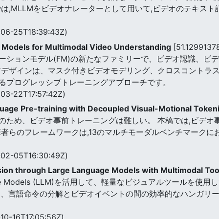
は,MLLMをビデオナレーターとして用いて,ビデオのテキスト
06-25T18:39:43Z)
n Models for Multimodal Video Understanding
[51.129913
ァウンデーションモデル(FM)の新たなファミリーで、ビデオ認識
アデザインは、マスク付きビデオモデリング、クロスコントラス
るプログレッシブトレーニングアプローチです。
03-22T17:57:42Z)
uage Pre-training with Decoupled Visual-Motional Token
のため、ビデオ事前トレーニングは難しい。 本稿では,ビデオ
者らのフレームワークは,13のマルチモーダルベンチマークに
02-05T16:30:49Z)
on through Large Language Models with Multimodal To
Language Models (LLM)を活用して、軽量なビジュアルツ
ズムは、言語命令の分解とビデオイベントの間の効率的なハンガ
10-16T17:05:56Z)