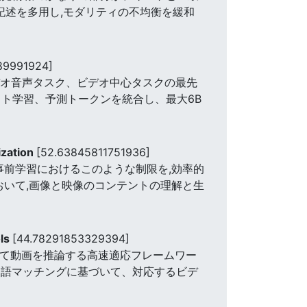
記述を多用し,モダリティの不均衡を緩和
789991924]
、ビデオ音声タスク、ビデオ中心タスクの最先
ト学習、予測トークンを統合し、最大6B
ization
[52.63845811751936]
事前学習におけるこのような制限を,効率的
おいて,画像と映像のコンテントの理解と生
ols
[44.78291853329394]
ールを使用して動画を推論する高速適応フレームワー
リー語マッチングに基づいて、対応するビデ