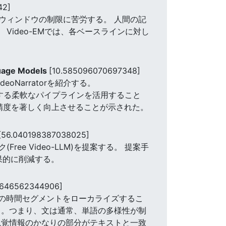
42]
ウィンドウの制限に苦労する。 人間の記
Video-EMでは、各ベースラインに対し
guage Models
[10.585096070697348]
Narratorを紹介する。
機能する柔軟なパイプラインを活用すること
精度を著しく向上させることが示された。
[56.040198387038025]
e Video-LLM)を提案する。 提案手
果的に削減する。
7646562344906]
内の特定の時間セグメントをローカライズするこ
る。つまり、文は通常、単語の多様性が制
視覚情報のかなりの部分がテキストと一致