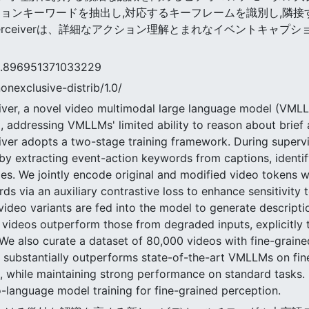
ションキーワードを抽出し,対応するキーフレームを識別し,隣接
Perceiverは、詳細なアクション理解とまれなイベントキャ
6951371033229
nonexclusive-distrib/1.0/
ver, a novel video multimodal large language model (VMLL
 addressing VMLLMs' limited ability to reason about brief ac
iver adopts a two-stage training framework. During supervi
by extracting event-action keywords from captions, identi
es. We jointly encode original and modified video tokens wi
ds via an auxiliary contrastive loss to enhance sensitivity 
video variants are fed into the model to generate descripti
ideos outperform those from degraded inputs, explicitly t
 We also curate a dataset of 80,000 videos with fine-graine
substantially outperforms state-of-the-art VMLLMs on fin
 while maintaining strong performance on standard tasks. By
o-language model training for fine-grained perception.