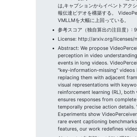
は,キャプションからイベントアク
報伝達ビデオを構築する。 Video
VMLLMを大幅に上回っている。
参考スコア（独自算出の注目度）: 9.89
License: http://arxiv.org/licenses/
Abstract: We propose VideoPercei
perception in video understanding,
events in long videos. VideoPerce
"key-information-missing" videos 
replacing them with adjacent fram
visual representations with keywor
reinforcement learning (RL), both 
ensures responses from complete v
temporally precise action details.
Experiments show VideoPerceiver 
rare event captioning benchmarks,
features, our work redefines vide