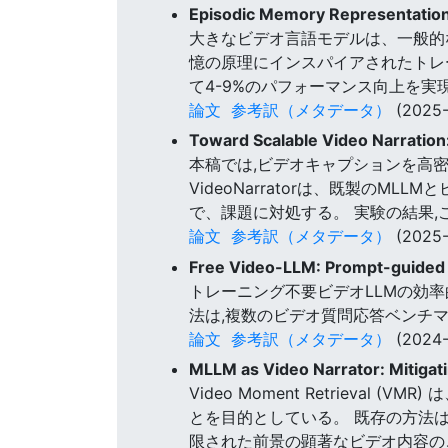
Episodic Memory Representatio
大きなビデオ言語モデルは、一般的
憶の原理にインスパイアされたトレーニ
て4-9%のパフォーマンス向上を
論文
参考訳（メタデータ）
(2025-
Toward Scalable Video Narratio
本稿では,ビデオキャプションを高密度
VideoNarratorは、既製の
で、課題に対処する。 実験の結果
論文
参考訳（メタデータ）
(2025-
Free Video-LLM: Prompt-guided V
トレーニング不要ビデオLLMの効率的
法は,複数のビデオ質問応答ベンチ
論文
参考訳（メタデータ）
(2024-
MLLM as Video Narrator: Mitigat
Video Moment Retrie
とを目的としている。 既存の方法
限された前景の顕著なビデオ内容の