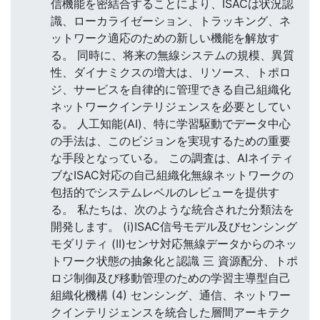
信機能を密結合することにより、ISACは状況認
識、ローカライゼーション、トラッキング、ネ
ットワーク適応のための新しい機能を解放す
る。 同時に、将来の無線システムの規模、異質
性、ダイナミクスの増大は、リソース、トポロ
ジ、サービスを自律的に管理できる自己組織化
ネットワークインテリジェンスを必要としてい
る。 人工知能(AI)、特に学習駆動でデータ中心
の手法は、このビジョンを実現するための重要
な手段となっている。 この調査は、AIネイティ
ブなISAC対応の自己組織化無線ネットワークの
包括的でシステムレベルのレビューを提供す
る。 私たちは、次のような統合された分類法を
開発します。 (i)ISAC信号モデル及びセンシング
モダリティ (II)センサ対応無線データからのネッ
トワーク状態の抽象化と認識 三 資源配分、トポ
ロジ制御及び移動管理のための学習主導型自己
組織化機構 (4) センシング、通信、ネットワー
クインテリジェンスを統合した層間アーキテク