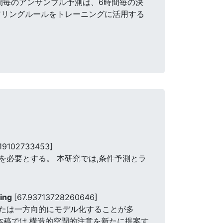
時間毎のアンサンブル予測は、6時間毎の決
アリングルールをトレーニングに活用する
19102733453]
必要とする。 本研究では,条件予測とラ
ting
[67.93713728260646]
たは一方向的にモデル化することが多
本稿では,構造的空間的注意を新たに提案す