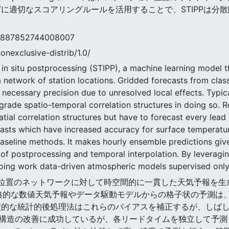
グに適切なスコアリングルールを活用することで、STIPPは分
7852744008007
nonexclusive-distrib/1.0/
n situ postprocessing (STIPP), a machine learning model t
a network of station locations. Gridded forecasts from clas
 necessary precision due to unresolved local effects. Typic
egrade spatio-temporal correlation structures in doing so.
ial correlation structures but have to forecast every lead 
asts which have increased accuracy for surface temperature
seline methods. It makes hourly ensemble predictions given
of postprocessing and temporal interpolation. By leveraging
going work data-driven atmospheric models supervised only 
では,局位置のネットワークに対して時空間的に一貫した天気予報を生
する。 古典的な数値天気予報やデータ駆動モデルからの格子状の予
型的な統計的後処理法はこれらのバイアスを補正するが、しばし
造の改善に成功しているが、各リードタイムを独立して予測しな