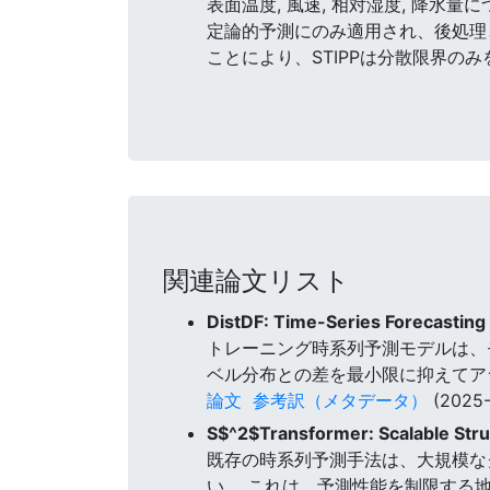
表面温度, 風速, 相対湿度, 降
定論的予測にのみ適用され、後処理
ことにより、STIPPは分散限界の
関連論文リスト
DistDF: Time-Series Forecasting
トレーニング時系列予測モデルは、
ベル分布との差を最小限に抑えてアラ
論文
参考訳（メタデータ）
(2025-
S$^2$Transformer: Scalable Stru
既存の時系列予測手法は、大規模な
い。 これは、予測性能を制限する