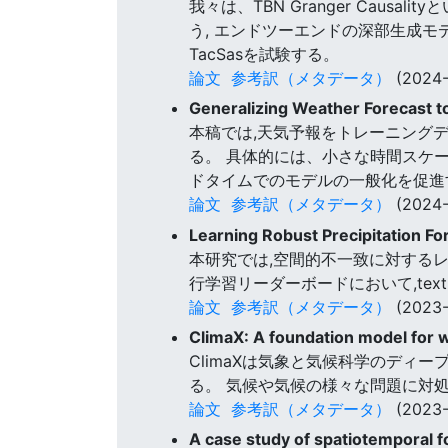
我々は、TBN Granger Causali
う, エンドツーエンドの深部生成モ
TacSasを試験する。
論文
参考訳（メタデータ）
(2024-
Generalizing Weather Forecast t
本稿では,天気予報をトレーニングデー
る。 具体的には、小さな時間スケ
ドタイムでのモデルの一般化を促進
論文
参考訳（メタデータ）
(2024-
Learning Robust Precipitation F
本研究では,空間的不一致に対するレジ
行学習リーダーボードにおいて,tex
論文
参考訳（メタデータ）
(2023-
ClimaX: A foundation model for 
ClimaXは気象と気候科学のディ
る。 気候や気候の様々な問題に対
論文
参考訳（メタデータ）
(2023-
A case study of spatiotemporal 