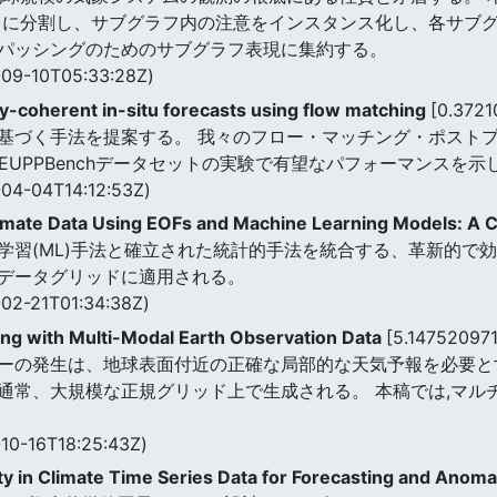
フに分割し、サブグラフ内の注意をインスタンス化し、各サブ
パッシングのためのサブグラフ表現に集約する。
09-10T05:33:28Z)
y-coherent in-situ forecasts using flow matching
[0.372
づく手法を提案する。 我々のフロー・マッチング・ポストプロ
EUPPBenchデータセットの実験で有望なパフォーマンスを示
04-04T14:12:53Z)
limate Data Using EOFs and Machine Learning Models: A C
学習(ML)手法と確立された統計的手法を統合する、革新的で
データグリッドに適用される。
02-21T01:34:38Z)
ing with Multi-Modal Earth Observation Data
[5.14752097
ーの発生は、地球表面付近の正確な局部的な天気予報を必要と
通常、大規模な正規グリッド上で生成される。 本稿では,マル
10-16T18:25:43Z)
ty in Climate Time Series Data for Forecasting and Anom