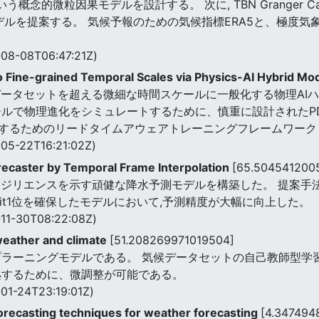
tyという概念的微粒因果モデルを設計する。 次に, TBN Granger Ca
デルを提案する。 気候予報のための気候指標ERA5と、極度気
08-08T06:47:21Z)
o Fine-grained Temporal Scales via Physics-AI Hybrid Mo
タセットを超える微細な時間スケールに一般化する物理AIハイブリ
ールで物理進化をシミュレートするために、慎重に設計されたP
するためのリードタイムアウェアトレーニングフレームワーク
05-22T16:21:02Z)
orecaster by Temporal Frame Interpolation
[65.504541200
リエンスを示す頑健な降水予測モデルを構築した。 提案手法は,te
tit1位を確保したモデルにおいて,予測精度が大幅に向上した。
11-30T08:22:08Z)
weather and climate
[51.208269971019504]
ープラーニングモデルである。 気候データセットの自己教師型
処するために、微調整が可能である。
01-24T23:19:01Z)
forecasting techniques for weather forecasting
[4.347494