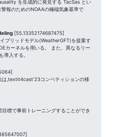
usality を生成的に発見する TacSas とい
象警報のためのNOAAの極端気象基準で
deling
[55.13352174687475]
ッドモデル(WeatherGFT)を提案す
DEカーネルを用いる。 また、異なるリー
も導入する。
5064]
xtit4cast'23コンペティションの移
学習目標で事前トレーニングすることができ
885647007]