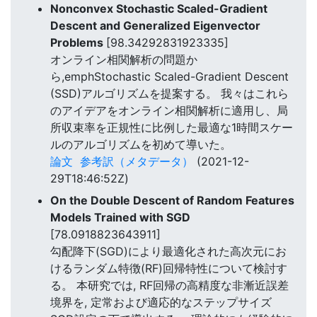
Nonconvex Stochastic Scaled-Gradient
Descent and Generalized Eigenvector
Problems
[98.34292831923335]
オンライン相関解析の問題か
ら,emphStochastic Scaled-Gradient Descent
(SSD)アルゴリズムを提案する。 我々はこれら
のアイデアをオンライン相関解析に適用し、局
所収束率を正規性に比例した最適な1時間スケー
ルのアルゴリズムを初めて導いた。
論文
参考訳（メタデータ）
(2021-12-
29T18:46:52Z)
On the Double Descent of Random Features
Models Trained with SGD
[78.0918823643911]
勾配降下(SGD)により最適化された高次元にお
けるランダム特徴(RF)回帰特性について検討す
る。 本研究では, RF回帰の高精度な非漸近誤差
境界を, 定常および適応的なステップサイズ