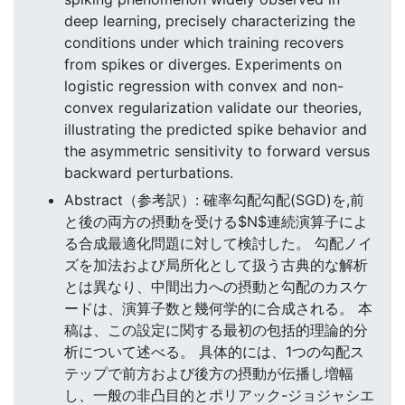
deep learning, precisely characterizing the
conditions under which training recovers
from spikes or diverges. Experiments on
logistic regression with convex and non-
convex regularization validate our theories,
illustrating the predicted spike behavior and
the asymmetric sensitivity to forward versus
backward perturbations.
Abstract（参考訳）: 確率勾配勾配(SGD)を,前
と後の両方の摂動を受ける$N$連続演算子によ
る合成最適化問題に対して検討した。 勾配ノイ
ズを加法および局所化として扱う古典的な解析
とは異なり、中間出力への摂動と勾配のカスケ
ードは、演算子数と幾何学的に合成される。 本
稿は、この設定に関する最初の包括的理論的分
析について述べる。 具体的には、1つの勾配ス
テップで前方および後方の摂動が伝播し増幅
し、一般の非凸目的とポリアック-ジョジャシエ