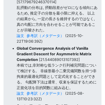
[57.179679246370114]
乱摂動の分布は, 摂動段差がゼロになる傾向にあ
るため, 推定子の分散を最小限に抑える。 以上
の結果から, 一定の長さを維持するのではなく,
真の勾配に方向を合わせることが可能であるこ
とが示唆された。
論文
参考訳（メタデータ）
(2025-10-
22T19:06:39Z)
Global Convergence Analysis of Vanilla
Gradient Descent for Asymmetric Matrix
Completion
[21.544089013107392]
本稿では,非対称な低ランク行列補完問題につい
て検討する。 非線形最小二乗完備関数を持つ非
拘束的最適化問題として定式化することができ
る。 勾配降下法は通常、収束を保証するために
正規化項を目的関数に組み込む。
論文
参考訳（メタデータ）
(2025-08-
13T10:23:32Z)