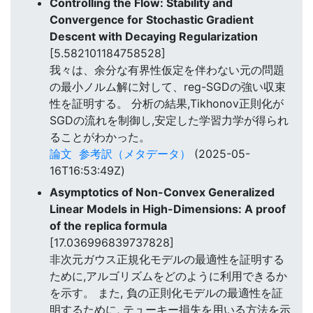
Controlling the Flow: Stability and
Convergence for Stochastic Gradient
Descent with Decaying Regularization
[5.582101184758528]
我々は、余分な有界性仮定を伴わない元の問題
の最小ノルム解に対して、reg-SGDの強い収束
性を証明する。 分析の結果,Tikhonov正則化が
SGDの流れを制御し,安定した学習力学が得られ
ることがわかった。
論文
参考訳（メタデータ）
(2025-05-
16T16:53:49Z)
Asymptotics of Non-Convex Generalized
Linear Models in High-Dimensions: A proof
of the replica formula
[17.036996839737828]
非次元ガウス正規化モデルの最適性を証明する
ために,アルゴリズムをどのように利用できるか
を示す。 また, 負の正則化モデルの最適性を証
明するために, テューキー損失を用いる方法を示