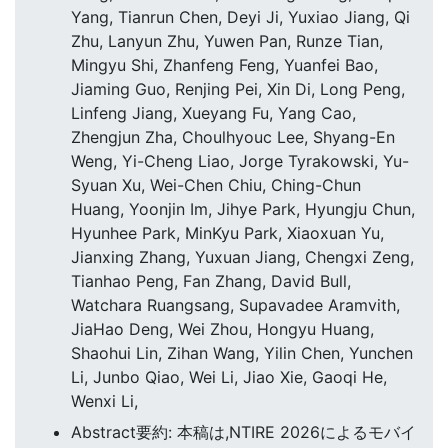
Yang, Tianrun Chen, Deyi Ji, Yuxiao Jiang, Qi
Zhu, Lanyun Zhu, Yuwen Pan, Runze Tian,
Mingyu Shi, Zhanfeng Feng, Yuanfei Bao,
Jiaming Guo, Renjing Pei, Xin Di, Long Peng,
Linfeng Jiang, Xueyang Fu, Yang Cao,
Zhengjun Zha, Choulhyouc Lee, Shyang-En
Weng, Yi-Cheng Liao, Jorge Tyrakowski, Yu-
Syuan Xu, Wei-Chen Chiu, Ching-Chun
Huang, Yoonjin Im, Jihye Park, Hyungju Chun,
Hyunhee Park, MinKyu Park, Xiaoxuan Yu,
Jianxing Zhang, Yuxuan Jiang, Chengxi Zeng,
Tianhao Peng, Fan Zhang, David Bull,
Watchara Ruangsang, Supavadee Aramvith,
JiaHao Deng, Wei Zhou, Hongyu Huang,
Shaohui Lin, Zihan Wang, Yilin Chen, Yunchen
Li, Junbo Qiao, Wei Li, Jiao Xie, Gaoqi He,
Wenxi Li,
Abstract要約: 本稿は,NTIRE 2026によるモバイ