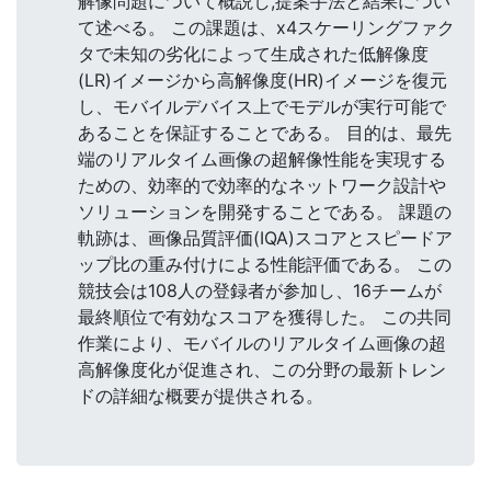
解像問題について概説し,提案手法と結果につい
て述べる。 この課題は、x4スケーリングファク
タで未知の劣化によって生成された低解像度
(LR)イメージから高解像度(HR)イメージを復元
し、モバイルデバイス上でモデルが実行可能で
あることを保証することである。 目的は、最先
端のリアルタイム画像の超解像性能を実現する
ための、効率的で効率的なネットワーク設計や
ソリューションを開発することである。 課題の
軌跡は、画像品質評価(IQA)スコアとスピードア
ップ比の重み付けによる性能評価である。 この
競技会は108人の登録者が参加し、16チームが
最終順位で有効なスコアを獲得した。 この共同
作業により、モバイルのリアルタイム画像の超
高解像度化が促進され、この分野の最新トレン
ドの詳細な概要が提供される。