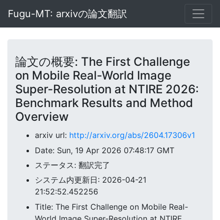
Fugu-MT: arxivの論文翻訳
論文の概要: The First Challenge
on Mobile Real-World Image
Super-Resolution at NTIRE 2026:
Benchmark Results and Method
Overview
arxiv url:
http://arxiv.org/abs/2604.17306v1
Date: Sun, 19 Apr 2026 07:48:17 GMT
ステータス: 翻訳完了
システム内更新日: 2026-04-21
21:52:52.452256
Title: The First Challenge on Mobile Real-
World Image Super-Resolution at NTIRE