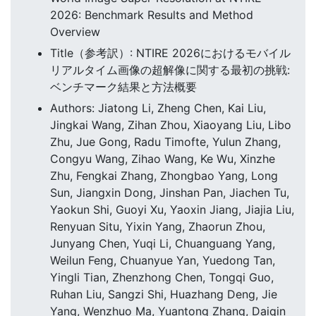
2026: Benchmark Results and Method
Overview
Title（参考訳）: NTIRE 2026におけるモバイル
リアルタイム画像の超解像に関する最初の挑戦:
ベンチマーク結果と方法概要
Authors: Jiatong Li, Zheng Chen, Kai Liu,
Jingkai Wang, Zihan Zhou, Xiaoyang Liu, Libo
Zhu, Jue Gong, Radu Timofte, Yulun Zhang,
Congyu Wang, Zihao Wang, Ke Wu, Xinzhe
Zhu, Fengkai Zhang, Zhongbao Yang, Long
Sun, Jiangxin Dong, Jinshan Pan, Jiachen Tu,
Yaokun Shi, Guoyi Xu, Yaoxin Jiang, Jiajia Liu,
Renyuan Situ, Yixin Yang, Zhaorun Zhou,
Junyang Chen, Yuqi Li, Chuanguang Yang,
Weilun Feng, Chuanyue Yan, Yuedong Tan,
Yingli Tian, Zhenzhong Chen, Tongqi Guo,
Ruhan Liu, Sangzi Shi, Huazhang Deng, Jie
Yang, Wenzhuo Ma, Yuantong Zhang, Daiqin