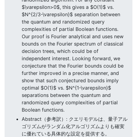
$\varepsilon>0$, this gives a $O(1)$ vs.
$N^{2/3-\varepsilon}$ separation between
the quantum and randomized query
complexities of partial Boolean functions.
Our proof is Fourier analytical and uses new
bounds on the Fourier spectrum of classical
decision trees, which could be of
independent interest. Looking forward, we
conjecture that the Fourier bounds could be
further improved in a precise manner, and
show that such conjectured bounds imply
optimal $O(1)$ vs. $N^{1-\varepsilon}$
separations between the quantum and
randomized query complexities of partial
Boolean functions.
Abstract（参考訳）: クエリモデルは、量子アル
ゴリズムがランダム化アルゴリズムよりも確実
に優れている具体的な設定を提供する。