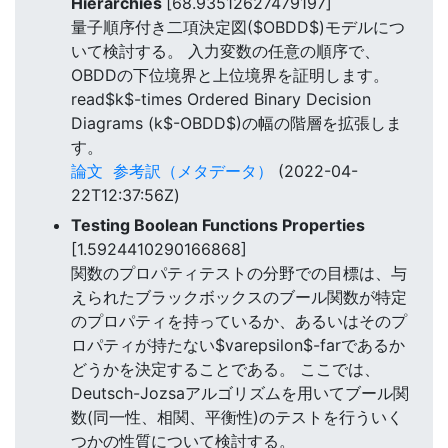
Hierarchies
[68.93512627479197]
量子順序付き二項決定図($OBDD$)モデルにつ
いて検討する。 入力変数の任意の順序で、
OBDDの下位境界と上位境界を証明します。
read$k$-times Ordered Binary Decision
Diagrams (k$-OBDD$)の幅の階層を拡張しま
す。
論文
参考訳（メタデータ）
(2022-04-
22T12:37:56Z)
Testing Boolean Functions Properties
[1.5924410290166868]
関数のプロパティテストの分野での目標は、与
えられたブラックボックスのブール関数が特定
のプロパティを持っているか、あるいはそのプ
ロパティが持たない$varepsilon$-farであるか
どうかを決定することである。 ここでは、
Deutsch-Jozsaアルゴリズムを用いてブール関
数(同一性、相関、平衡性)のテストを行ういく
つかの性質について検討する。