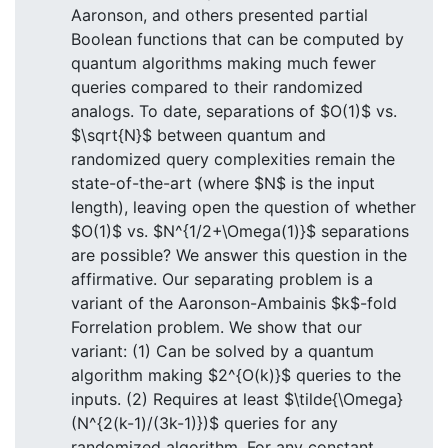
Aaronson, and others presented partial
Boolean functions that can be computed by
quantum algorithms making much fewer
queries compared to their randomized
analogs. To date, separations of $O(1)$ vs.
$\sqrt{N}$ between quantum and
randomized query complexities remain the
state-of-the-art (where $N$ is the input
length), leaving open the question of whether
$O(1)$ vs. $N^{1/2+\Omega(1)}$ separations
are possible? We answer this question in the
affirmative. Our separating problem is a
variant of the Aaronson-Ambainis $k$-fold
Forrelation problem. We show that our
variant: (1) Can be solved by a quantum
algorithm making $2^{O(k)}$ queries to the
inputs. (2) Requires at least $\tilde{\Omega}
(N^{2(k-1)/(3k-1)})$ queries for any
randomized algorithm. For any constant