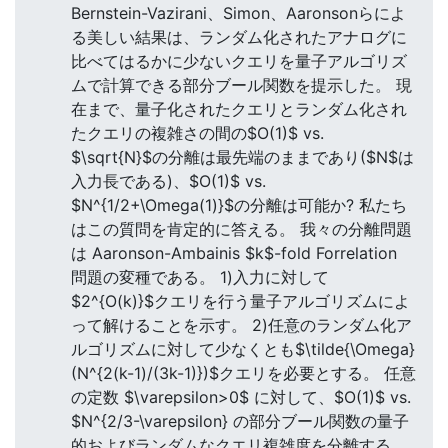
Bernstein-Vazirani、Simon、Aaronsonらによ
る美しい結果は、ランダム化されたアナログに
比べてはるかに少ないクエリを量子アルゴリズ
ムで計算できる部分ブール関数を提示した。 現
在まで、量子化されたクエリとランダム化され
たクエリの複雑さの間の$O(1)$ vs.
$\sqrt{N}$の分離は最先端のままであり($N$は
入力長である)、$O(1)$ vs.
$N^{1/2+\Omega(1)}$の分離は可能か? 私たち
はこの質問を肯定的に答える。 我々の分離問題
は Aaronson-Ambainis $k$-fold Forrelation
問題の変種である。 1)入力に対して
$2^{O(k)}$クエリを行う量子アルゴリズムによ
って解けることを示す。 2)任意のランダム化ア
ルゴリズムに対して少なくとも$\tilde{\Omega}
(N^{2(k-1)/(3k-1)})$クエリを必要とする。 任意
の定数 $\varepsilon>0$ に対して、$O(1)$ vs.
$N^{2/3-\varepsilon} の部分ブール関数の量子
的およびランダムなクエリ複雑度を分離する。