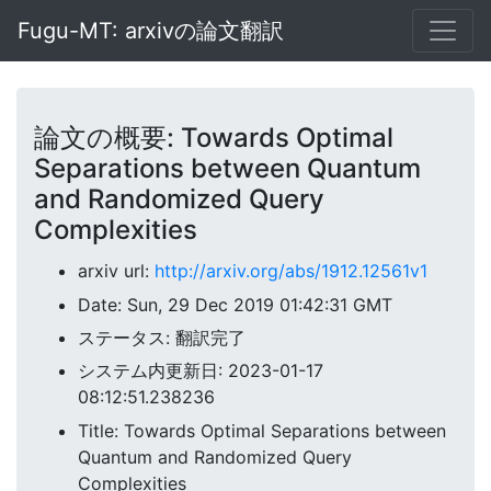
Fugu-MT: arxivの論文翻訳
論文の概要: Towards Optimal
Separations between Quantum
and Randomized Query
Complexities
arxiv url:
http://arxiv.org/abs/1912.12561v1
Date: Sun, 29 Dec 2019 01:42:31 GMT
ステータス: 翻訳完了
システム内更新日: 2023-01-17
08:12:51.238236
Title: Towards Optimal Separations between
Quantum and Randomized Query
Complexities