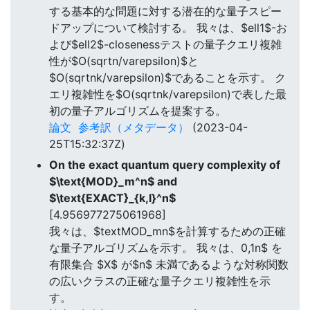
する基本的な問題に対する潜在的な量子スピー
ドアップについて検討する。 我々は、$ell1$-お
よび$ell2$-closenessテストの量子クエリ複雑
性が$O(sqrtn/varepsilon)$と
$O(sqrtnk/varepsilon)$であることを示す。 ク
エリ複雑性を$O(sqrtnk/varepsilon)で表した最
初の量子アルゴリズムを提案する。
論文
参考訳（メタデータ）
(2023-04-
25T15:32:37Z)
On the exact quantum query complexity of
$\text{MOD}_m^n$ and
$\text{EXACT}_{k,l}^n$
[4.956977275061968]
我々は、$textMOD_mn$を計算するための正確
な量子アルゴリズムを示す。 我々は、0,1n$ を
有限集合 $X$ が$n$ 未満であるような対称関数
の広いクラスの正確な量子クエリ複雑性を示
す。