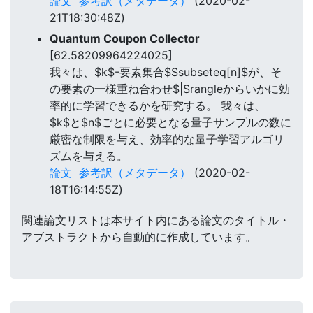
論文
参考訳（メタデータ）
(2020-02-
21T18:30:48Z)
Quantum Coupon Collector
[62.58209964224025]
我々は、$k$-要素集合$Ssubseteq[n]$が、そ
の要素の一様重ね合わせ$|Srangleからいかに効
率的に学習できるかを研究する。 我々は、
$k$と$n$ごとに必要となる量子サンプルの数に
厳密な制限を与え、効率的な量子学習アルゴリ
ズムを与える。
論文
参考訳（メタデータ）
(2020-02-
18T16:14:55Z)
関連論文リストは本サイト内にある論文のタイトル・
アブストラクトから自動的に作成しています。