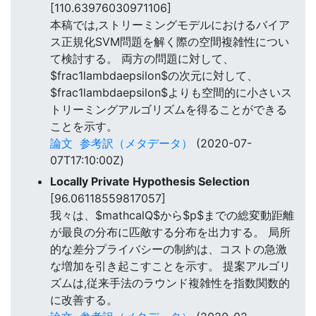
[110.63976030971106]
本稿では,ストリーミングモデルにおけるバイア
ス正規化SVM問題を解く際の空間複雑性につい
て検討する。 両方の問題に対して、
$frac1lambdaepsilon$の次元に対して、
$frac1lambdaepsilon$よりも空間的に小さいス
トリーミングアルゴリズムを得ることができる
ことを示す。
論文
参考訳（メタデータ）
(2020-07-
07T17:10:00Z)
Locally Private Hypothesis Selection
[96.06118559817057]
我々は、$mathcalQ$から$p$までの総変動距離
が最良の分布に匹敵する分布を出力する。 局所
的な差分プライバシーの制約は、コストの急激
な増加を引き起こすことを示す。 提案アルゴリ
ズムは,従来手法のラウンド複雑性を指数関数的
に改善する。