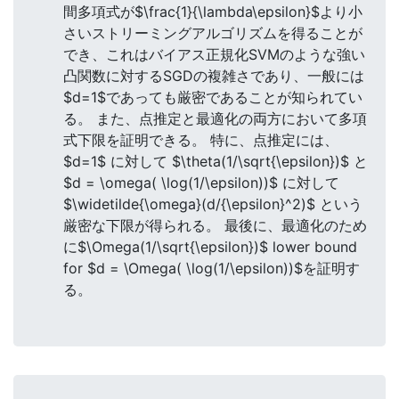
間多項式が$\frac{1}{\lambda\epsilon}$より小
さいストリーミングアルゴリズムを得ることが
でき、これはバイアス正規化SVMのような強い
凸関数に対するSGDの複雑さであり、一般には
$d=1$であっても厳密であることが知られてい
る。 また、点推定と最適化の両方において多項
式下限を証明できる。 特に、点推定には、
$d=1$ に対して $\theta(1/\sqrt{\epsilon})$ と
$d = \omega( \log(1/\epsilon))$ に対して
$\widetilde{\omega}(d/{\epsilon}^2)$ という
厳密な下限が得られる。 最後に、最適化のため
に$\Omega(1/\sqrt{\epsilon})$ lower bound
for $d = \Omega( \log(1/\epsilon))$を証明す
る。