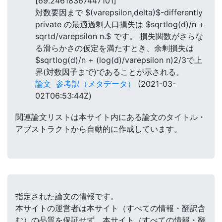
[69.24618367447101]
対数要因まで $(varepsilon,delta)$-differently
private の最適過剰人口損失は $sqrtlog(d)/n +
sqrtd/varepsilon n.$ です。 損失関数がさらな
る滑らかさの仮定を満たすとき、余剰損失は
$sqrtlog(d)/n + (log(d)/varepsilon n)2/3で上
界(対数因子まで)であることが示される。
論文
参考訳（メタデータ）
(2021-03-
02T06:53:44Z)
関連論文リストは本サイト内にある論文のタイトル・
アブストラクトから自動的に作成しています。
指定された論文の情報です。
本サイトの運営者は本サイト（すべての情報・翻訳含
む）の品質を保証せず、本サイト（すべての情報・翻