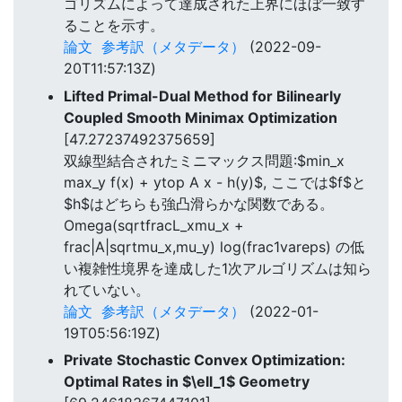
ゴリズムによって達成された上界にほぼ一致す
ることを示す。
論文
参考訳（メタデータ）
(2022-09-
20T11:57:13Z)
Lifted Primal-Dual Method for Bilinearly
Coupled Smooth Minimax Optimization
[47.27237492375659]
双線型結合されたミニマックス問題:$min_x
max_y f(x) + ytop A x - h(y)$, ここでは$f$と
$h$はどちらも強凸滑らかな関数である。
Omega(sqrtfracL_xmu_x +
frac|A|sqrtmu_x,mu_y) log(frac1vareps) の低
い複雑性境界を達成した1次アルゴリズムは知ら
れていない。
論文
参考訳（メタデータ）
(2022-01-
19T05:56:19Z)
Private Stochastic Convex Optimization:
Optimal Rates in $\ell_1$ Geometry