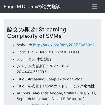
Fugu-MT: arxivの論文翻訳
論文の概要: Streaming
Complexity of SVMs
arxiv url:
http://arxiv.org/abs/2007.03633v1
Date: Tue, 7 Jul 2020 17:10:00 GMT
ステータス: 翻訳完了
システム内更新日: 2022-11-12
20:44:04.781092
Title: Streaming Complexity of SVMs
Title（参考訳）: SVMのストリーミング複雑性
Authors: Alexandr Andoni, Collin Burns, Yi Li,
Sepideh Mahabadi, David P. Woodruff