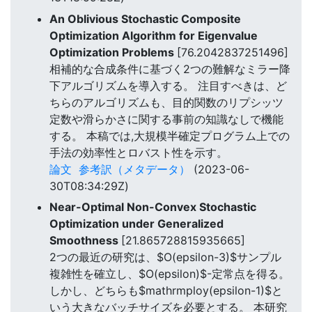
An Oblivious Stochastic Composite
Optimization Algorithm for Eigenvalue
Optimization Problems
[76.2042837251496]
相補的な合成条件に基づく2つの難解なミラー降
下アルゴリズムを導入する。 注目すべきは、ど
ちらのアルゴリズムも、目的関数のリプシッツ
定数や滑らかさに関する事前の知識なしで機能
する。 本稿では,大規模半確定プログラム上での
手法の効率性とロバスト性を示す。
論文
参考訳（メタデータ）
(2023-06-
30T08:34:29Z)
Near-Optimal Non-Convex Stochastic
Optimization under Generalized
Smoothness
[21.865728815935665]
2つの最近の研究は、$O(epsilon-3)$サンプル
複雑性を確立し、$O(epsilon)$-定常点を得る。
しかし、どちらも$mathrmploy(epsilon-1)$と
いう大きなバッチサイズを必要とする。 本研究