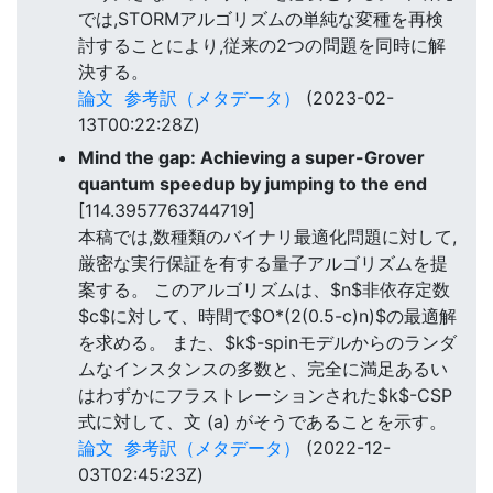
では,STORMアルゴリズムの単純な変種を再検
討することにより,従来の2つの問題を同時に解
決する。
論文
参考訳（メタデータ）
(2023-02-
13T00:22:28Z)
Mind the gap: Achieving a super-Grover
quantum speedup by jumping to the end
[114.3957763744719]
本稿では,数種類のバイナリ最適化問題に対して,
厳密な実行保証を有する量子アルゴリズムを提
案する。 このアルゴリズムは、$n$非依存定数
$c$に対して、時間で$O*(2(0.5-c)n)$の最適解
を求める。 また、$k$-spinモデルからのランダ
ムなインスタンスの多数と、完全に満足あるい
はわずかにフラストレーションされた$k$-CSP
式に対して、文 (a) がそうであることを示す。
論文
参考訳（メタデータ）
(2022-12-
03T02:45:23Z)