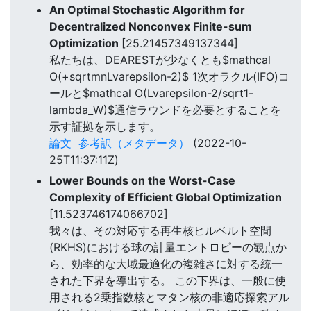
An Optimal Stochastic Algorithm for
Decentralized Nonconvex Finite-sum
Optimization
[25.21457349137344]
私たちは、DEARESTが少なくとも$mathcal
O(+sqrtmnLvarepsilon-2)$ 1次オラクル(IFO)コ
ールと$mathcal O(Lvarepsilon-2/sqrt1-
lambda_W)$通信ラウンドを必要とすることを
示す証拠を示します。
論文
参考訳（メタデータ）
(2022-10-
25T11:37:11Z)
Lower Bounds on the Worst-Case
Complexity of Efficient Global Optimization
[11.523746174066702]
我々は、その対応する再生核ヒルベルト空間
(RKHS)における球の計量エントロピーの観点か
ら、効率的な大域最適化の複雑さに対する統一
された下界を導出する。 この下界は、一般に使
用される2乗指数核とマタン核の非適応探索アル