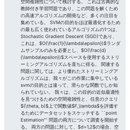
空間複雑性について検討する。 これは古典的な
教師付き学習問題であり、この問題を解くため
の高速アルゴリズムの開発など、多くの注目を
集めている。 SVMの目的をほぼ最適化するため
の最も広く使われているアルゴリズムの1つは、
Stochastic Gradient Descent (SGD)であり、
これは、$O(\frac{1}{\lambda\epsilon})$ランダ
ムサンプルのみを必要とし、$O(\frac{d}
{\lambda\epsilon})$スペースを使用するストリ
ーミングアルゴリズムを直ちに得る。 関連する
問題に関しては、より優れたストリーミングア
ルゴリズムは、我々がこの作業に集中している
svmの目的とは違って、滑らかな関数でしか知
られていない。 我々は、この目的の近似最適性
を見つけるための空間複雑性と、任意のクエリ
$(\theta, b)$上で関数値$F_\lambda$を評価す
るためにデータセットをスケッチする ``point
Estimation''' 問題の両方について調査を開始す
る。 両方の問題に対して、$d=1,2$の場合、空