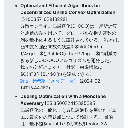
Optimal and Efficient Algorithms for
Decentralized Online Convex Optimization
[51.00357162913229]
分散オンライン凸最適化(D-OCO)は、局所計算
と通信のみを用いて、グローバルな損失関数の
列を最小化するように設計されている。 我々は,
凸関数と強凸関数の残差を$tildeO(nrho-
1/4sqrtT)$と$tildeO(nrho-1/2log T)$に削減で
きる新しいD-OCOアルゴリズムを開発した。
我々の分析によると、射影自由多様体は
$O(nT3/4)$と$O(n)を達成できる。
論文
参考訳（メタデータ）
(2024-02-
14T13:44:16Z)
Dueling Optimization with a Monotone
Adversary
[35.850072415395395]
凸最適化の一般化である単調逆数を用いたデュ
エル最適化の問題点について検討する。 目的
は、最小値$mathbfx*$の関数$fcolon Xを