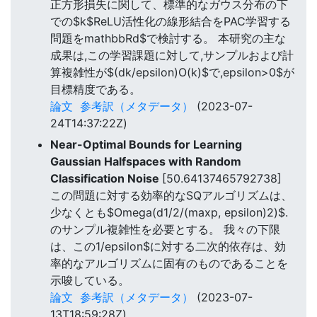
正方形損失に関して、標準的なガウス分布の下
での$k$ReLU活性化の線形結合をPAC学習する
問題をmathbbRd$で検討する。 本研究の主な
成果は,この学習課題に対して,サンプルおよび計
算複雑性が$(dk/epsilon)O(k)$で,epsilon>0$が
目標精度である。
論文
参考訳（メタデータ）
(2023-07-
24T14:37:22Z)
Near-Optimal Bounds for Learning
Gaussian Halfspaces with Random
Classification Noise
[50.64137465792738]
この問題に対する効率的なSQアルゴリズムは、
少なくとも$Omega(d1/2/(maxp, epsilon)2)$.
のサンプル複雑性を必要とする。 我々の下限
は、この1/epsilon$に対する二次的依存は、効
率的なアルゴリズムに固有のものであることを
示唆している。
論文
参考訳（メタデータ）
(2023-07-
13T18:59:28Z)