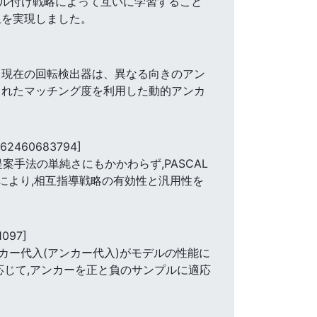
ベル付け戦略によって互いに学習すること
上を実現しました。
 現在の回転検出器は、異なる向きのアン
されたマッチング度を利用した動的アンカ
662460683794]
案手法の単純さにもかかわらず,PASCAL
験により,相互指導戦略の有効性と汎用性を
1097]
ー代入(アンカー代入)がモデルの性能に
応じて,アンカーを正と負のサンプルに適応