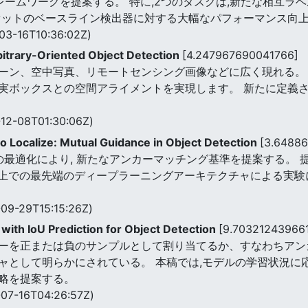
レームワークを提案する。 特に,2つのタスクは,新たな相互ラ
タセットのベースライン検出器に対する大幅なパフォーマンス向
03-16T10:36:02Z)
itrary-Oriented Object Detection
[4.247967690041766]
ーン、空中写真、リモートセンシング画像などに広く現れる。
実ボックスとの空間アライメントを実現します。 新たに定義
12-08T01:30:06Z)
 to Localize: Mutual Guidance in Object Detection
[3.6488
の最適化により, 新たなアンカーマッチング基準を提案する。 提
ット上での最先端のディープラーニングアーキテクチャによる実
09-29T15:15:26Z)
with IoU Prediction for Object Detection
[9.70321243966
ーを正または負のサンプルとして割り当てるか、すなわちアンカ
ャとして明らかにされている。 本稿では,モデルの学習状況に
略を提案する。
07-16T04:26:57Z)