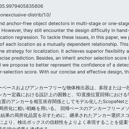
9979405835606
nonexclusive-distrib/1.0/
nd anchor-free object detectors in multi-stage or one-stag
However, they still encounter the design difficulty in hand
ocation regression. To tackle these issues, in this paper, w
 each location as a mutually dependent relationship. This
 strategy for localization. It achieves superior flexibility
se prediction. Besides, an inherit anchor selection score is
and we propose to better represent the confidence of a det
or-selection score. With our concise and effective design,
のアンカーベースおよびアンカーフリーな物体検出器は、多段また
アンカー定義における設計上の困難と、1D直接位置回帰における
位置のアンカーを相互依存関係としてモデル化したScopeNet
局所化に粗い戦略を用いる。 回帰ベースのアンカーフリーメ
出結果の局所化品質を示すために、継承されたアンカー選択ス
により、検出ボックスの信頼性をよりよく表現することを提案
Oの最先端の成果を達成する。