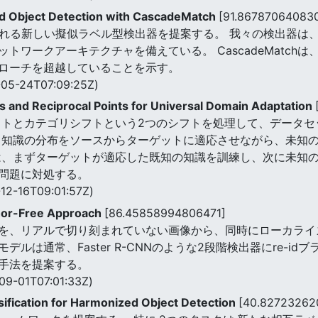
d Object Detection with CascadeMatch
[91.86787064083
hと呼ばれる新しい擬似ラベル型検出器を提案する。 我々の検出器
トワークアーキテクチャを備えている。 CascadeMatch
ローチを超越していることを示す。
05-24T07:09:25Z)
es and Reciprocal Points for Universal Domain Adaptation
ドメインシフトとカテゴリシフトという2つのシフトを処理して、デ
ス知識の分布をソースからターゲットに適応させながら、未知
は、まずターゲットが適応した既知の知識を訓練し、次に未知
問題に対処する。
12-16T09:01:57Z)
chor-Free Approach
[86.45858994806471]
を、リアルで切り刻まれていない画像から、同時にローカライ
ルは通常、Faster R-CNNのような2段階検出器にre-id
手法を提案する。
09-01T07:01:33Z)
sification for Harmonized Object Detection
[40.82723262