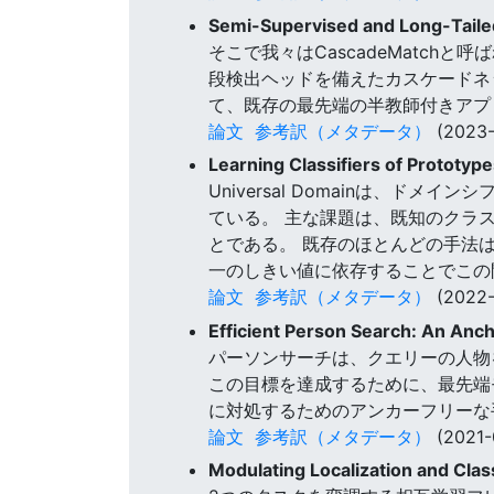
Semi-Supervised and Long-Taile
そこで我々はCascadeMatc
段検出ヘッドを備えたカスケードネッ
て、既存の最先端の半教師付きアプ
論文
参考訳（メタデータ）
(2023-
Learning Classifiers of Prototyp
Universal Domainは、
ている。 主な課題は、既知のクラ
とである。 既存のほとんどの手法
一のしきい値に依存することでこの
論文
参考訳（メタデータ）
(2022-
Efficient Person Search: An An
パーソンサーチは、クエリーの人物
この目標を達成するために、最先端モデ
に対処するためのアンカーフリーな
論文
参考訳（メタデータ）
(2021-
Modulating Localization and Clas