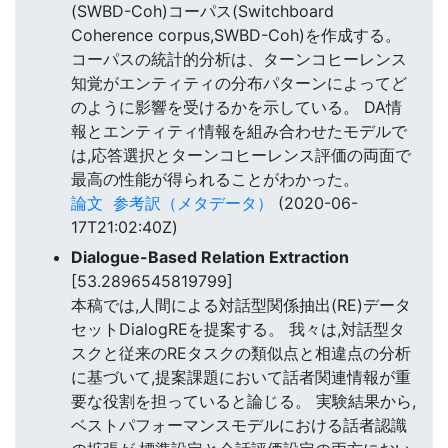
(SWBD-Coh)コーパス(Switchboard
Coherence corpus,SWBD-Coh)を作成する。
コーパスの統計的分析は、ターンコヒーレンス
知覚がエンティティの分布パターンによってど
のように影響を受けるかを示している。 DA情
報とエンティティ情報を組み合わせたモデルで
は,応答選択とターンコヒーレンス評価の両面で
最高の性能が得られることがわかった。
論文
参考訳（メタデータ）
(2020-06-
17T21:02:40Z)
Dialogue-Based Relation Extraction
[53.2896545819799]
本稿では,人間による対話型関係抽出(RE)データ
セットDialogREを提案する。 我々は,対話型タ
スクと従来のREタスクの類似点と相違点の分析
に基づいて,提案課題において話者関連情報が重
要な役割を担っていると論じる。 実験結果から,
ベストパフォーマンスモデルにおける話者認識