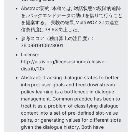
Abstract要約: 本稿では, 対話状態の段階的追跡
を, バックエンドデータの助けを借りて行うこと
を提案する。 実験の結果,MultiWOZ 2.1の連立
信条精度は38.6%向上した。
参考スコア（独自算出の注目度）:
76.0991910623001
License:
http://arxiv.org/licenses/nonexclusive-
distrib/1.0/
Abstract: Tracking dialogue states to better
interpret user goals and feed downstream
policy learning is a bottleneck in dialogue
management. Common practice has been to
treat it as a problem of classifying dialogue
content into a set of pre-defined slot-value
pairs, or generating values for different slots
given the dialogue history. Both have