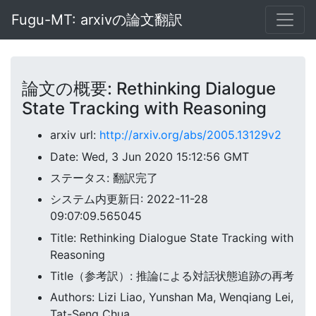
Fugu-MT: arxivの論文翻訳
論文の概要: Rethinking Dialogue
State Tracking with Reasoning
arxiv url:
http://arxiv.org/abs/2005.13129v2
Date: Wed, 3 Jun 2020 15:12:56 GMT
ステータス: 翻訳完了
システム内更新日: 2022-11-28
09:07:09.565045
Title: Rethinking Dialogue State Tracking with
Reasoning
Title（参考訳）: 推論による対話状態追跡の再考
Authors: Lizi Liao, Yunshan Ma, Wenqiang Lei,
Tat-Seng Chua