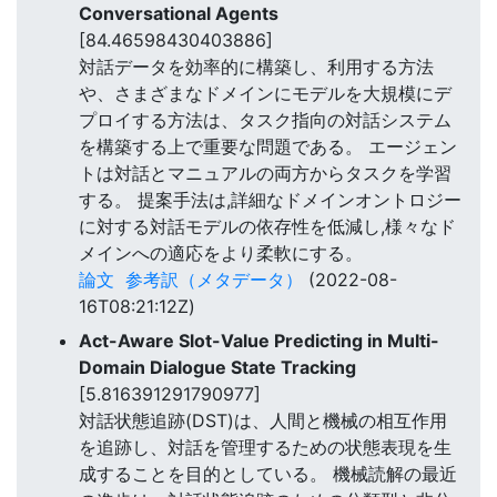
Conversational Agents
[84.46598430403886]
対話データを効率的に構築し、利用する方法
や、さまざまなドメインにモデルを大規模にデ
プロイする方法は、タスク指向の対話システム
を構築する上で重要な問題である。 エージェン
トは対話とマニュアルの両方からタスクを学習
する。 提案手法は,詳細なドメインオントロジー
に対する対話モデルの依存性を低減し,様々なド
メインへの適応をより柔軟にする。
論文
参考訳（メタデータ）
(2022-08-
16T08:21:12Z)
Act-Aware Slot-Value Predicting in Multi-
Domain Dialogue State Tracking
[5.816391291790977]
対話状態追跡(DST)は、人間と機械の相互作用
を追跡し、対話を管理するための状態表現を生
成することを目的としている。 機械読解の最近