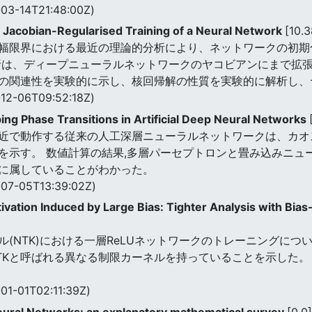
03-14T21:48:00Z)
e Jacobian-Regularised Training of a Neural Network
[10.
幅限界における最近の理論的分析により、ネットワークの初期
析は、ディープニューラルネットワークのヤコビアンにまで拡張
の関連性を実験的に示し、核回帰解の性質を実験的に解析し、
12-06T09:52:18Z)
ing Phase Transitions in Artificial Deep Neural Networks
近で動作する従来の人工深層ニューラルネットワークは、カオ
を示す。 数値計算の結果,多層パーセプトロンと畳み込みニュ
に属していることがわかった。
07-05T13:39:02Z)
ivation Induced by Large Bias: Tighter Analysis with Bia
(NTK)における一層ReLUネットワークのトレーニングにつ
TKと呼ばれる異なる制限カーネルを持っていることを示した。
01-01T02:11:39Z)
ural Networks: an explanatory mathematical survey
[0.0]