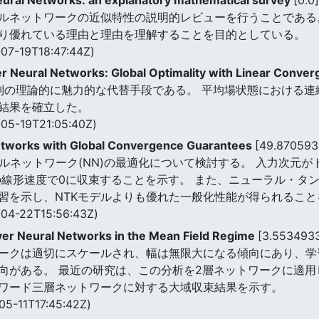
ルネットワークの近似特性の説明的レビューを行うことである
り優れている理由と理由を理解することを目的としている。
07-19T18:47:44Z)
r Neural Networks: Global Optimality with Linear Conve
ining)体制の理論的に魅力的な代替手段である。 平均場状態にお
結果を確立した。
05-19T21:05:40Z)
Networks with Global Convergence Guarantees
[49.870593
ラルネットワーク(NN)の最適化について検討する。 入力次元
線形速度で0に収束することを示す。 また、ニューラル・タンジ
習を示し、NTKモデルよりも優れた一般化性能が得られること
04-22T15:56:43Z)
yer Neural Networks in the Mean Field Regime
[3.553493
ークは適切にスケールされ、幅は無限大になる傾向にあり、学
向がある。 最近の研究は、この分析を2層ネットワークに適用
ワード三層ネットワークに対する大域収束結果を示す。
05-11T17:45:42Z)