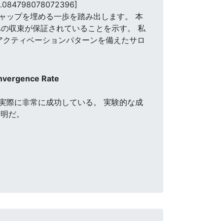
6.084798078072396]
ャップを埋める一歩を踏み出します。 本
値への収束が保証されていることを示す。 私
アクティベーションパターンを備えたサロ
onvergence Rate
、実際に非常に成功している。 実験的な成
不明だ。