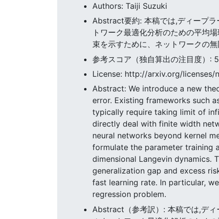
Authors: Taiji Suzuki
Abstract要約: 本稿では,
トワーク最適化分析のための平均場
束を示すために、ネットワークの無
参考スコア（独自算出の注目度）: 50.8
License: http://arxiv.org/licenses/
Abstract: We introduce a new theo
error. Existing frameworks such a
typically require taking limit of i
directly deal with finite width ne
neural networks beyond kernel met
formulate the parameter training 
dimensional Langevin dynamics. T
generalization gap and excess ris
fast learning rate. In particular,
regression problem.
Abstract（参考訳）: 本稿