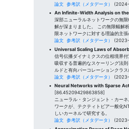
論文
参考訳（メタデータ）
(2024-
An Infinite-Width Analysis on th
深部ニューラルネットワークの無限
解が深まりました。 この無限幅解
限ネットワークに対する理論的主張
論文
参考訳（メタデータ）
(2023-
Universal Scaling Laws of Absorb
信号伝播ダイナミクスの位相境界付
吸収する普遍的なスケーリング法則
ルドと有向パーコレーションクラス
論文
参考訳（メタデータ）
(2023-
Neural Networks with Sparse Act
[86.45209429863858]
ニューラル・タンジェント・カーネル
ワークが、テクティトビア一般化N
しいカーネルで研究する。
論文
参考訳（メタデータ）
(2023-
Approximation Power of Deep Ne