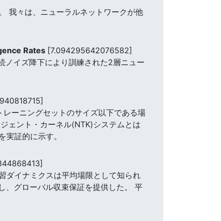
。 我々は、ニューラルネットワークが他
rgence Rates
[7.094295642076582]
ける連続ノイズ降下により訓練された2層ニュー
940818715]
がトレーニングセットのサイズ以下である場
ェント・カーネル(NTK)システムとは
を実証的に示す。
344868413]
習ダイナミクスは平均場限として知られ
し、グローバル収束保証を提供した。 平