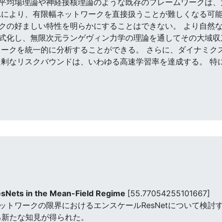
平均場理論や神経接核理論のような既存のフレームワークは、
れにより、有限幅ネットワークを直接扱うことが難しくなる可
クの好ましい特性を明らかにすることはできない。 より自然
式化し、無限次元ランゲヴィン力学の理論を通してその大域収
ワークを統一的に分析することができる。 さらに、ダイナミク
過剰なリスクバウンドは、いわゆる高速学習率を達成する。 特
esNets in the Mean-Field Regime
[55.77054255101667]
トワークの限界におけるエンスケールResNetについて検討す
する新たな知見が得られた。