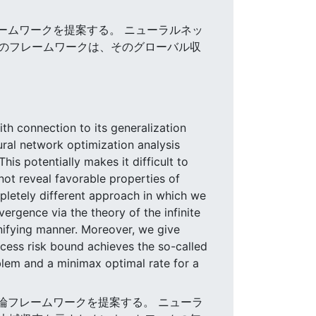
レームワークを提案する。 ニューラルネッ
のフレームワークは、そのグローバル収
th connection to its generalization
ural network optimization analysis
his potentially makes it difficult to
nnot reveal favorable properties of
pletely different approach in which we
ergence via the theory of the infinite
nifying manner. Moreover, we give
cess risk bound achieves the so-called
oblem and a minimax optimal rate for a
理論フレームワークを提案する。 ニューラ