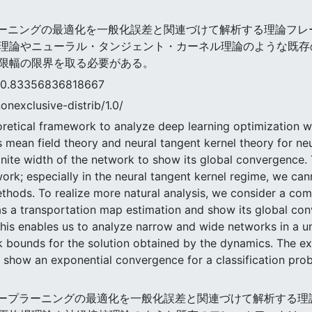
ディープラーニングの最適化を一般化誤差と関連づけて解析する理論フ
理論やニューラル・タンジェント・カーネル理論のような既存
限幅の限界を取る必要がある。
3356836818667
nonexclusive-distrib/1.0/
retical framework to analyze deep learning optimization wi
s mean field theory and neural tangent kernel theory for ne
nfinite width of the network to show its global convergence. T
twork; especially in the neural tangent kernel regime, we ca
hods. To realize more natural analysis, we consider a com
as a transportation map estimation and show its global conv
his enables us to analyze narrow and wide networks in a u
k bounds for the solution obtained by the dynamics. The ex
 we show an exponential convergence for a classification pr
では,ディープラーニングの最適化を一般化誤差と関連づけて解析する