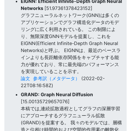
EIGNN: Efficient Infinite-Depth Graph Neural
Networks
[51.97361378423152]
グラフニューラルネットワーク(GNN)は多くの
アプリケーションでグラフ構造化データのモデ
リングに広く利用されている。 この制限によ
り、無限深度GNNモデルを提案し、これを
EIGNN(Efficient Infinite-Depth Graph Neural
Networks)と呼ぶ。 EIGNNは、最近のベースラ
インよりも長距離依存関係をキャプチャする能
力が優れており、常に最先端のパフォーマンス
を実現していることを示す。
論文
参考訳（メタデータ）
(2022-02-
22T08:16:58Z)
GRAND: Graph Neural Diffusion
[15.00135729657076]
本稿では,連続拡散過程としてグラフの深層学習
にアプローチするグラフニューラル拡散
(GRAND)を提案する。 我々のモデルでは、層構
造と位相は時間的および空間的作用素の離散化