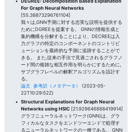
DEGREE: Decomposition Based Explanation
For Graph Neural Networks
[55.38873296761104]
我々は,GNN予測に対する忠実な説明を提供する
ためにDGREEを提案する。 GNNの情報生成と
集約機構を分解することにより、DECREEは入
力グラフの特定のコンポーネントのコントリビ
ューションを最終的な予測に追跡することがで
きる。 また,従来の手法で見過ごされるグラフノ
ード間の複雑な相互作用を明らかにするために,
サブグラフレベルの解釈アルゴリズムを設計す
る。
論文
参考訳（メタデータ）
(2023-05-
22T10:29:52Z)
Structural Explanations for Graph Neural
Networks using HSIC
[21.929646888419914]
グラフニューラルネットワーク(GNN)は、グラ
フィカルなタスクをエンドツーエンドで処理す
るニューラルネットワークの一種である。 GNN