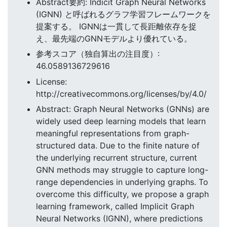
Abstract要約: Indicit Graph Neural Networks
(IGNN) と呼ばれるグラフ学習フレームワークを
提案する。 IGNNは一貫して長距離依存を捉
え、最先端のGNNモデルより優れている。
参考スコア（独自算出の注目度）:
46.0589136729616
License:
http://creativecommons.org/licenses/by/4.0/
Abstract: Graph Neural Networks (GNNs) are
widely used deep learning models that learn
meaningful representations from graph-
structured data. Due to the finite nature of
the underlying recurrent structure, current
GNN methods may struggle to capture long-
range dependencies in underlying graphs. To
overcome this difficulty, we propose a graph
learning framework, called Implicit Graph
Neural Networks (IGNN), where predictions