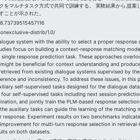
クをマルチタスク方式で共同で訓練する。 実験結果から,提案
すことが示された。
3739515457116
nonexclusive-distrib/1.0/
dialogue system with the ability to select a proper response 
studies focus on building a context-response matching model
a single response prediction task. These approaches overloo
 might be beneficial for context understanding and produce
 retrieved from existing dialogue systems supervised by the
oherence and inconsistency. To address these issues, in this
liary self-supervised tasks designed for the dialogue dat
 four self-supervised tasks including next session predictio
nation, and jointly train the PLM-based response selection 
the auxiliary tasks can guide the learning of the matching 
response. Experiment results on two benchmarks indicate t
t improvement for multi-turn response selection in retrieva
ults on both datasets.