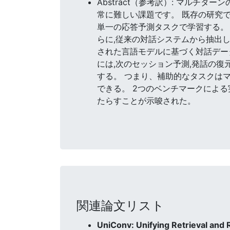
Abstract（参考訳）: マル
常に難しい課題です。 既存の研究
単一の応答予測タスクで学習する。
らに,従来の対話システムから抽出し
された言語モデルに基づく対話デー
には,次のセッション予測,発話の復
する。 つまり、補助的なタスクは
できる。 2つのベンチマークによ
たらすことが示唆された。
関連論文リスト
UniConv: Unifying Retrieval and