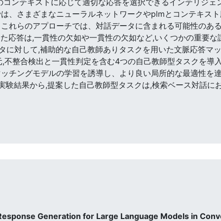
チターンのコンテキストに応じて適切な応答を選択できるインテリ
では、さまざまなニューラルネットワークやplmとコンテキス
 これらのアプローチでは、対話データに含まれる可能性のある
た応答は,一貫性の欠如や一貫性の欠如など,いくつかの重要な
タに対して,補助的な自己教師ありタスクを用いた文脈応答マッ
元,不整合検出と一貫性判定を含む4つの自己教師型タスクを導
マッチングモデルの学習を誘導し、より良い局所的な最適性を
る実験結果から,提案した自己教師型タスクは,検索ベース対話に
 Response Generation for Large Language Models in Con