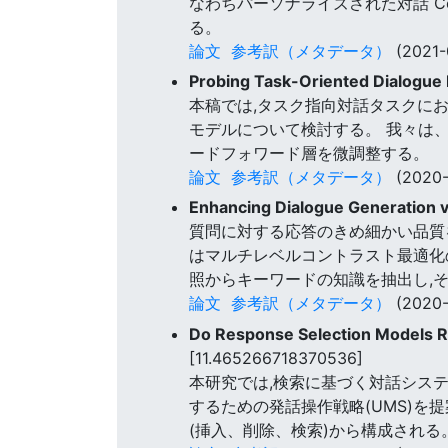
なわちパーソナライズされた対話 Corpu
る。
論文
参考訳（メタデータ）
(2021-
Probing Task-Oriented Dialogue
本稿では,タスク指向対話タスクに
モデルについて検討する。 我々は
ードフォワード層を微調整する。
論文
参考訳（メタデータ）
(2020-
Enhancing Dialogue Generation v
質問に対する応答のきめ細かい品質をモ
はマルチレベルコントラスト最適化の
照からキーワードの知識を抽出し,
論文
参考訳（メタデータ）
(2020-
Do Response Selection Models Re
[11.465266718370536]
本研究では,検索に基づく対話シス
するための発話操作戦略(UMS)を
(挿入、削除、検索)から構成される