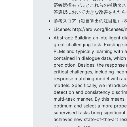
応答選択モデルとこれらの補助タス
答選択において大きな改善をもたら
参考スコア（独自算出の注目度）: 88.7
License: http://arxiv.org/licenses/
Abstract: Building an intelligent 
great challenging task. Existing 
PLMs and typically learning with 
contained in dialogue data, which
prediction. Besides, the response
critical challenges, including inc
response matching model with auxi
models. Specifically, we introduce
detection and consistency discrimi
multi-task manner. By this means, 
optimum and select a more proper 
supervised tasks bring significan
achieves new state-of-the-art res