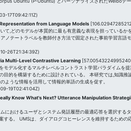
s Ubuntu (P-Ubuntu) とパーソナライズされたWeiboデ
03-17T09:42:11Z)
 Representation from Language Models
[106.0294728521
おいて,どのモデルが本質的に最も有意義な表現を担っているか
、アノテートラベルを教師付き方法で固定された事前学習言語
10-26T21:34:39Z)
ia Multi-Level Contrastive Learning
[57.00543224995240
デル化するマルチレベルコントラスト学習パラダイムを提案する。 R
目的を構築するために設計されている。 本研究では,知識推論(
そのような情報を活用して情報的単語の生成を促す。
09-19T02:41:04Z)
ally Know What's Next? Utterance Manipulation Strategi
テムにおけるユーザとシステム発話履歴の最適応答を選択するタ
提案する。 UMSは、ダイアログコヒーレンスを維持するため
。