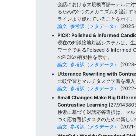
会話における大規模言語モデルに対
るための2つのメカニズムを設計す
ラインより優れていることを示す。
論文
参考訳（メタデータ）
(2025-
PICK: Polished & Informed Cand
現在の知識接地対話システムは、生
ワークであるPolseed & Inform
のPICKの有効性を示す。
論文
参考訳（メタデータ）
(2023-
Utterance Rewriting with Contras
比較学習とマルチタスク学習を導入
論文
参考訳（メタデータ）
(2022-
Small Changes Make Big Differen
Contrastive Learning
[27.914380
検索に基づく対話応答選択は、マル
づく応答選択タスクのための新しいtextbfFi
論文
参考訳（メタデータ）
(2021-1
WeaSuL: Weakly Supervised Dialo