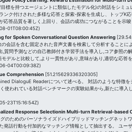
習目標を持つエージェントに類似したモデル化)の対話をシミュ
ランク付けされた多様な応答と探索-探索を生成し、トップK応
が応答品質を著しく上回り、会話の成功につながることを示唆
08-01T08:00:45Z)
ing for Spoken Conversational Question Answering
[29.5
、複数の会話を含む固定された音声文書を検索して分析すること
検出,質問予測などの自己教師付き学習手法を導入し,コア参照
語モデルと比較して,より一貫性があり,意味があり,適切な応答
06-04T00:09:38Z)
logue Comprehension
[51.215629336320305]
 Pre-trained DialoguE Readerについて述べる。 対話の
 広く使われている対話ベンチマークの実験結果から,新たに導入
05-23T15:16:54Z)
nalized Response Selectionin Multi-turn Retrieval-based
グのためのパーソナライズドハイブリッドマッチングネットワーク(
た発話行動を付加的なマッチング情報として抽出する。 ユーザ