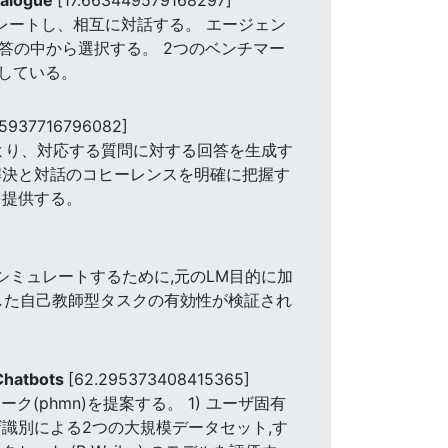
レートし、相互に対話する。 エージェン
答の中から選択する。 2つのベンチマー
している。
45937716796082]
により、対応する質問に対する回答を生成す
の解決と対話のコヒーレンスを明確に把握す
を提供する。
ような特徴をシミュレートするために,元のLM目的に加
した自己教師型タスクの有効性が検証され
 Chatbots
[62.295373408415365]
phmn)を提案する。 1) ユーザ固有
識別による2つの大規模データセット,す