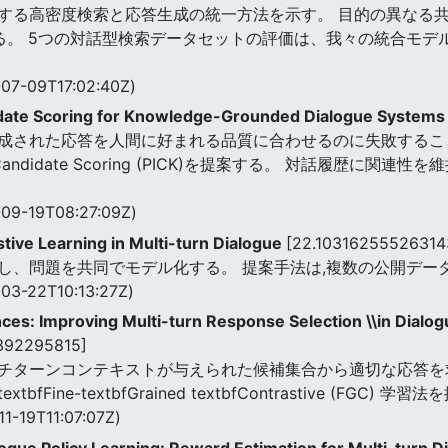
する高密度検索と応答生成の統一方法を示す。 目的の異なる
る。 5つの対話型検索データセットの評価は、我々の統合モデ
07-09T17:02:40Z)
idate Scoring for Knowledge-Grounded Dialogue System
成された応答を人間に好まれる品質に合わせるのに失敗すること
ed Candidate Scoring (PICK)を提案する。 対話履歴
09-19T08:27:09Z)
tive Learning in Multi-turn Dialogue
[22.10316255526314
し、問題を共同でモデル化する。 提案手法は,複数の公開デー
03-22T10:13:27Z)
ces: Improving Multi-turn Response Selection \\in Dialo
392295815]
チターンコンテキストが与えられた候補集合から適切な応答を求
ne-textbfGrained textbfContrastive (FGC) 学
1-19T11:07:07Z)
gue Policy Learning: Reward Estimation for Multi-turn D