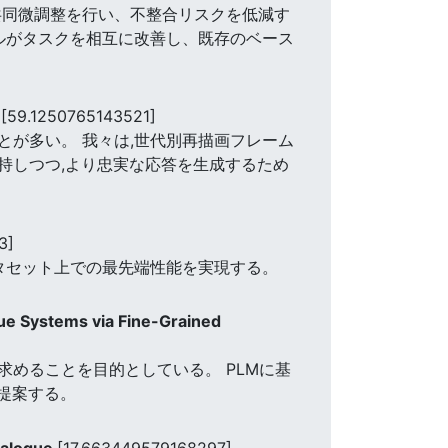
共同微調整を行い、不整合リスクを低減す
ルがタスクを相互に改善し、既存のベース
s
[59.1250765143521]
が多い。 我々は,世代別再描画フレーム
に関連性を維持しつつ,より忠実な応答を生成するため
3]
タセット上での最先端性能を実現する。
gue Systems via Fine-Grained
めることを目的としている。 PLMに基
習法を提案する。
ialogue
[17.663449579168297]