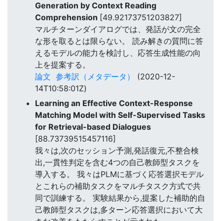
Generation by Context Reading
Comprehension
[49.92173751203827]
マルチターンダイアログでは、発話が文の完全
な形を取るとは限らない。 読み解きの質問に答
えるモデルの能力を検討し、応答生成性能の向
上を提案する。
論文
参考訳（メタデータ）
(2020-12-
14T10:58:01Z)
Learning an Effective Context-Response
Matching Model with Self-Supervised Tasks
for Retrieval-based Dialogues
[88.73739515457116]
我々は,次のセッション予測,発話復元,不整合検
出,一貫性判定を含む4つの自己教師型タスクを
導入する。 我々はPLMに基づく応答選択モデル
とこれらの補助タスクをマルチタスク方式で共
同で訓練する。 実験結果から,提案した補助的自
己教師型タスクは,多ターン応答選択において大