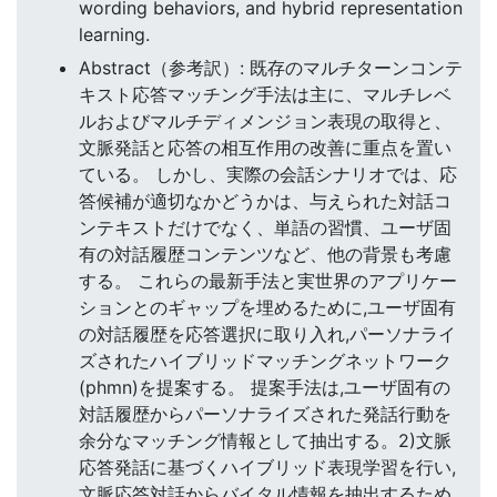
wording behaviors, and hybrid representation
learning.
Abstract（参考訳）: 既存のマルチターンコンテ
キスト応答マッチング手法は主に、マルチレベ
ルおよびマルチディメンジョン表現の取得と、
文脈発話と応答の相互作用の改善に重点を置い
ている。 しかし、実際の会話シナリオでは、応
答候補が適切なかどうかは、与えられた対話コ
ンテキストだけでなく、単語の習慣、ユーザ固
有の対話履歴コンテンツなど、他の背景も考慮
する。 これらの最新手法と実世界のアプリケー
ションとのギャップを埋めるために,ユーザ固有
の対話履歴を応答選択に取り入れ,パーソナライ
ズされたハイブリッドマッチングネットワーク
(phmn)を提案する。 提案手法は,ユーザ固有の
対話履歴からパーソナライズされた発話行動を
余分なマッチング情報として抽出する。2)文脈
応答発話に基づくハイブリッド表現学習を行い,
文脈応答対話からバイタル情報を抽出するため