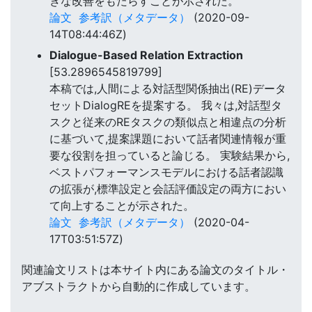
きな改善をもたらすことが示された。
論文
参考訳（メタデータ）
(2020-09-
14T08:44:46Z)
Dialogue-Based Relation Extraction
[53.2896545819799]
本稿では,人間による対話型関係抽出(RE)データ
セットDialogREを提案する。 我々は,対話型タ
スクと従来のREタスクの類似点と相違点の分析
に基づいて,提案課題において話者関連情報が重
要な役割を担っていると論じる。 実験結果から,
ベストパフォーマンスモデルにおける話者認識
の拡張が,標準設定と会話評価設定の両方におい
て向上することが示された。
論文
参考訳（メタデータ）
(2020-04-
17T03:51:57Z)
関連論文リストは本サイト内にある論文のタイトル・
アブストラクトから自動的に作成しています。