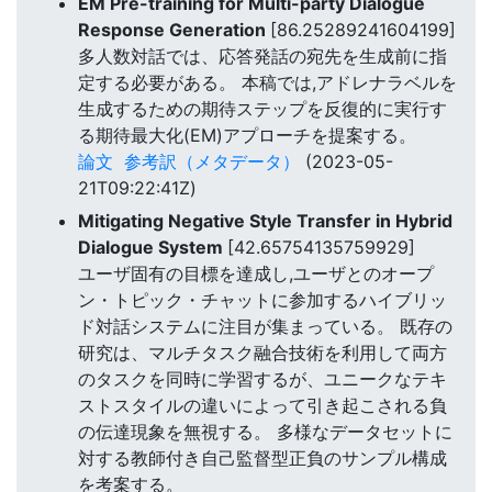
EM Pre-training for Multi-party Dialogue
Response Generation
[86.25289241604199]
多人数対話では、応答発話の宛先を生成前に指
定する必要がある。 本稿では,アドレナラベルを
生成するための期待ステップを反復的に実行す
る期待最大化(EM)アプローチを提案する。
論文
参考訳（メタデータ）
(2023-05-
21T09:22:41Z)
Mitigating Negative Style Transfer in Hybrid
Dialogue System
[42.65754135759929]
ユーザ固有の目標を達成し,ユーザとのオープ
ン・トピック・チャットに参加するハイブリッ
ド対話システムに注目が集まっている。 既存の
研究は、マルチタスク融合技術を利用して両方
のタスクを同時に学習するが、ユニークなテキ
ストスタイルの違いによって引き起こされる負
の伝達現象を無視する。 多様なデータセットに
対する教師付き自己監督型正負のサンプル構成
を考案する。