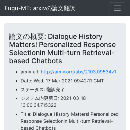
Fugu-MT: arxivの論文翻訳
論文の概要: Dialogue History
Matters! Personalized Response
Selectionin Multi-turn Retrieval-
based Chatbots
arxiv url:
http://arxiv.org/abs/2103.09534v1
Date: Wed, 17 Mar 2021 09:42:11 GMT
ステータス: 翻訳完了
システム内更新日: 2021-03-18
13:00:34.715322
Title: Dialogue History Matters! Personalized
Response Selectionin Multi-turn Retrieval-
based Chatbots