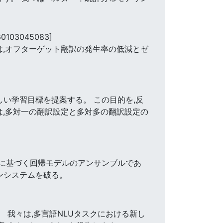
60103045083]
は,オフターゲット翻訳の発生率の低減とゼ
ion)の新しい学習目標を提案する。 この目的を,反
は,多対一の翻訳設定と多対多の翻訳設定の
RT)に基づく回帰モデルのアンサンブルであ
ンシステムを破る。
 我々は,多言語NLUタスクにおける新し