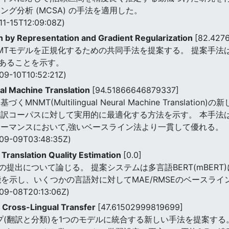
リング分析 (MCSA) の手法を適用した。
11-15T12:09:08Z)
on by Representation and Gradient Regularization
[82.427
MTモデルを正規化するための共同手法を提案する。 提案手法
あることを示す。
09-10T10:52:21Z)
ual Machine Translation
[94.51866646879337]
MT(Multilingual Neural Machine Translat
翻訳コーパスに対して実用的に最適化する方法を示す。 本手法
ォーマンスにおいて,強いベースライン法より一貫して優れる。
09-09T03:48:35Z)
ranslation Quality Estimation
[0.0]
タスクの提出について論じる。 提案システムは多言語BERT(mBE
を示し、いくつかの言語対に対してMAE/RMSEのベースライ
09-08T20:13:06Z)
r Cross-Lingual Transfer
[47.61502999819699]
(翻訳と分類)を1つのモデルに統合する新しい手法を提案する。