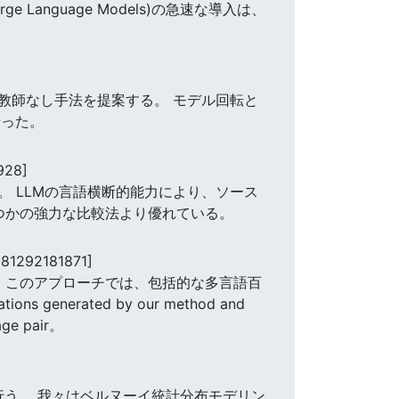
anguage Models)の急速な導入は、
教師なし手法を提案する。 モデル回転と
行った。
928]
。 LLMの言語横断的能力により、ソース
くつかの強力な比較法より優れている。
581292181871]
 このアプローチでは、包括的な多言語百
tions generated by our method and
age pair。
行う。 我々はベルヌーイ統計分布モデリン