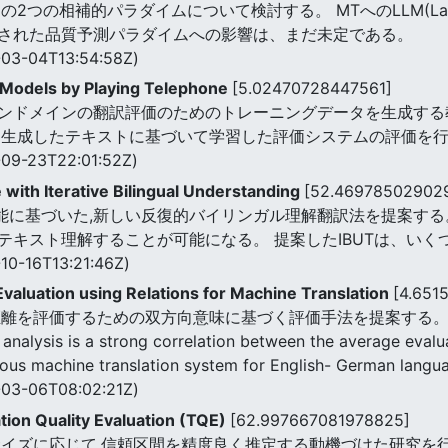
つの相補的パラダイムについて検討する。 MTへのLLM(Large L
された品質予測パラダイムへの影響は、まだ未定である。
03-04T13:54:58Z)
 Models by Playing Telephone
[5.02470728447561]
ンドメインの翻訳評価のためのトレーニングデータを生成する
に生成したテキストに基づいて学習した評価システムの評価を
09-23T22:01:52Z)
with Iterative Bilingual Understanding
[52.46978502902
機能に基づいた,新しい反復的バイリンガル理解翻訳法を提案する
テキスト理解することが可能になる。 提案したIBUTは、い
10-16T13:21:46Z)
 Evaluation using Relations for Machine Translation
[4.651
距離を評価するための双方向意味に基づく評価手法を提案する。
sis is a strong correlation between the average evalua
ious machine translation system for English- German langu
03-06T08:02:21Z)
tion Quality Evaluation (TQE)
[62.997667081978825]
サイズに応じて,信頼区間を精度良く推定する動機づけた研究を