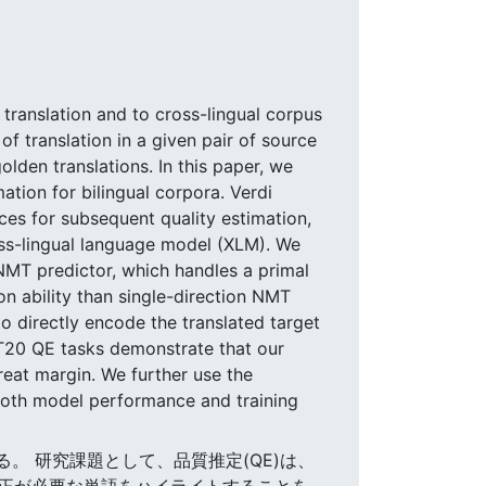
e translation and to cross-lingual corpus
of translation in a given pair of source
lden translations. In this paper, we
ation for bilingual corpora. Verdi
ces for subsequent quality estimation,
oss-lingual language model (XLM). We
 NMT predictor, which handles a primal
on ability than single-direction NMT
o directly encode the translated target
T20 QE tasks demonstrate that our
eat margin. We further use the
 both model performance and training
る。 研究課題として、品質推定(QE)は、
正が必要な単語をハイライトすることを