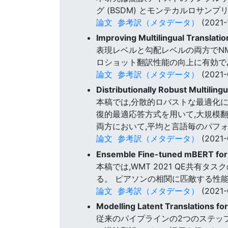
グ (BSDM) とモンテカルロサンプ
論文
参考訳（メタデータ）
(2021-
Improving Multilingual Translati
表現レベルと勾配レベルの両方でN
ロショット翻訳性能の向上に有効で
論文
参考訳（メタデータ）
(2021-
Distributionally Robust Multiling
本稿では,分散的ロバストな最適化に基づくMN
復的最適応答方式を用いて,大規模
両方において,平均と言語毎のパフ
論文
参考訳（メタデータ）
(2021-
Ensemble Fine-tuned mBERT for T
本稿では,WMT 2021 QE共有
る。 ピアソンの相関に匹敵する性能
論文
参考訳（メタデータ）
(2021-
Modelling Latent Translations fo
従来のパイプラインの2つのステップ