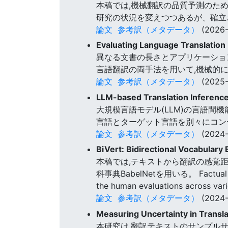
本稿では,機械翻訳の品質予測のための2
研究の状況を変えつつあるが、確立
論文
参考訳（メタデータ）
(2026-
Evaluating Language Translation
異なる文書の長さとアプリケーショ
言語翻訳の両手法を用いて,機械的
論文
参考訳（メタデータ）
(2025-
LLM-based Translation Inference 
大規模言語モデル(LLM)の言語間
言語とターゲット言語を別々にコン
論文
参考訳（メタデータ）
(2024-
BiVert: Bidirectional Vocabulary
本稿では,テキストから翻訳の感覚
科事典BabelNetを用いる。 Factual analy
the human evaluations across var
論文
参考訳（メタデータ）
(2024-
Measuring Uncertainty in Transla
本研究は,翻訳テキストのサンプル