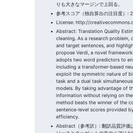
りも大きなマージンで上回る。
参考スコア（独自算出の注目度）: 23.4
License: http://creativecommons.o
Abstract: Translation Quality Estim
cleaning. As a research problem, qu
and target sentences, and highligh
propose Verdi, a novel framework f
adopts two word predictors to ena
including a transformer-based ne
exploit the symmetric nature of b
task and a dual task simultaneousl
models. By taking advantage of th
information without relying on t
method beats the winner of the c
sentence-level scores provided by
efficiency.
Abstract（参考訳）: 翻訳品
ソースとターゲットの文のペアにお