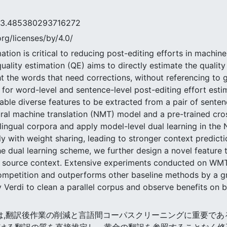
85380293716272
rg/licenses/by/4.0/
ation is critical to reducing post-editing efforts in machin
ality estimation (QE) aims to directly estimate the quality 
t the words that need corrections, without referencing to go
or word-level and sentence-level post-editing effort estim
ble diverse features to be extracted from a pair of senten
ural machine translation (NMT) model and a pre-trained cr
ilingual corpora and apply model-level dual learning in the
y with weight sharing, leading to stronger context predicti
e dual learning scheme, we further design a novel feature t
he source context. Extensive experiments conducted on WM
ompetition and outperforms other baseline methods by a gr
 Verdi to clean a parallel corpus and observe benefits on
質評価は,翻訳後作業の削減と言語間コーパスクリーニングに重要であ
ける翻訳の質を直接推定し、黄金の翻訳を参照することなく修