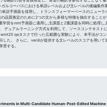
リンガルコーパスにおける単語レベルおよび文レベルの後編集作
iは2つの単語予測器を採用し、トランスフォーマーベースのニューラ
後続の品質推定のために2つの文から多様な特徴を抽出することが
重学習をnmt予測器に適用し,主課題と2重課題を同時に処理し,
。 デュアルラーニング方式を利用して、ソースコンテキスト
wmt20 qeタスクで行った広範囲な実験により、本手法が
した。 さらに、verdiが提供する文レベルのスコアを用い
享受する。
periments in Multi-Candidate Human-Post-Edited Machine