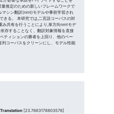
業量推定のための新しいフレームワークで
ルマシン翻訳(nmt)モデルや事前学習され
できる。 本研究では,二言語コーパスの対
重み共有を行うことにより,単方向nmtモデ
に依存することなく、翻訳対象情報を直接
コンペティションの勝者を上回り、他のベー
て並列コーパスをクリーンにし、モデル性能
 Translation
[23.7663178803576]