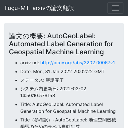
Fugu-MT: arxivの論文翻訳
論文の概要: AutoGeoLabel:
Automated Label Generation for
Geospatial Machine Learning
arxiv url:
http://arxiv.org/abs/2202.00067v1
Date: Mon, 31 Jan 2022 20:02:22 GMT
ステータス: 翻訳完了
システム内更新日: 2022-02-02
14:50:10.579158
Title: AutoGeoLabel: Automated Label
Generation for Geospatial Machine Learning
Title（参考訳）: AutoGeoLabel: 地理空間機械
学習のためのラベル自動生成