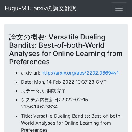
Fugu-MT: arxivの論文翻訳
論文の概要: Versatile Dueling
Bandits: Best-of-both-World
Analyses for Online Learning from
Preferences
arxiv url:
http://arxiv.org/abs/2202.06694v1
Date: Mon, 14 Feb 2022 13:37:23 GMT
ステータス: 翻訳完了
システム内更新日: 2022-02-15
21:56:14.623634
Title: Versatile Dueling Bandits: Best-of-both-
World Analyses for Online Learning from
Preferences