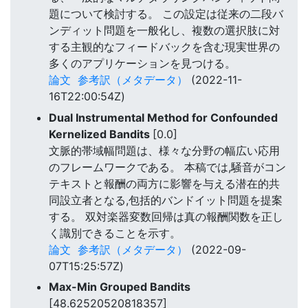
題について検討する。 この設定は従来の二段バ
ンディット問題を一般化し、複数の選択肢に対
する主観的なフィードバックを含む現実世界の
多くのアプリケーションを見つける。
論文
参考訳（メタデータ）
(2022-11-
16T22:00:54Z)
Dual Instrumental Method for Confounded
Kernelized Bandits
[0.0]
文脈的帯域幅問題は、様々な分野の幅広い応用
のフレームワークである。 本稿では,騒音がコン
テキストと報酬の両方に影響を与える潜在的共
同設立者となる,包括的バンドイット問題を提案
する。 双対楽器変数回帰は真の報酬関数を正し
く識別できることを示す。
論文
参考訳（メタデータ）
(2022-09-
07T15:25:57Z)
Max-Min Grouped Bandits
[48.62520520818357]