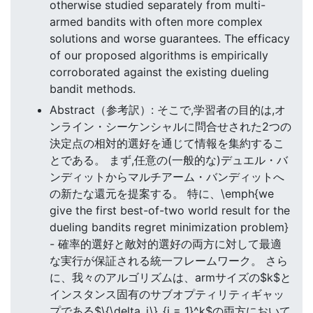
otherwise studied separately from multi-
armed bandits with often more complex
solutions and worse guarantees. The efficacy
of our proposed algorithms is empirically
corroborated against the existing dueling
bandit methods.
Abstract（参考訳）: そこで,学習者の目的は,オ
ンライン・シーケンシャルに問合せされた2つの
決定点の相対的選好を通じて情報を集約するこ
とである。 まず,任意の(一般的な)デュエル・バ
ンディットからマルチアーム・バンディットへ
の新たな還元を提案する。 特に、\emph{we
give the first best-of-two world result for the
dueling bandits regret minimization problem}
- 確率的選好と敵対的選好の両方に対して最適
な実行が保証される統一フレームワーク。 さら
に、我々のアルゴリズムは、armサイズの$k$と
インスタンス固有のサブオプティリティギャッ
プである$\{\delta_i\}_{i = 1}^k$の両方において