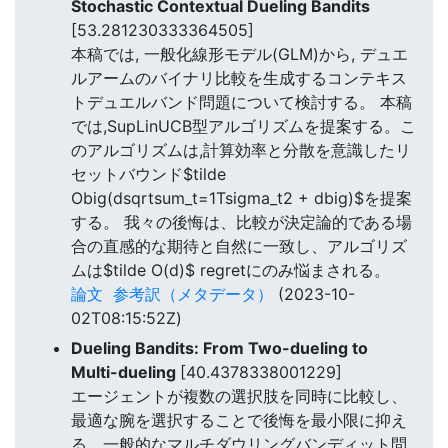
Stochastic Contextual Dueling Bandits
[53.281230333364505]
本稿では, 一般化線形モデル(GLM)から, デュエ
ルアームのバイナリ比較を生成するコンテキス
トデュエルバンド問題について検討する。 本稿
では,SupLinUCB型アルゴリズムを提案する。こ
のアルゴリズムは,計算効率と分散を意識したリ
セットバウンド$tilde
Obig(dsqrtsum_t=1Tsigma_t2 + dbig)$を提案
する。 我々の後悔は、比較が決定論的である場
合の直感的な期待と自然に一致し、アルゴリズ
ムは$tilde O(d)$ regretにのみ悩まされる。
論文
参考訳（メタデータ）
(2023-10-
02T08:15:52Z)
Dueling Bandits: From Two-dueling to
Multi-dueling
[40.4378338001229]
エージェントが複数の選択肢を同時に比較し、
最適な腕を選択することで後悔を最小限に抑え
る、一般的なマルチダウリングバンディット問