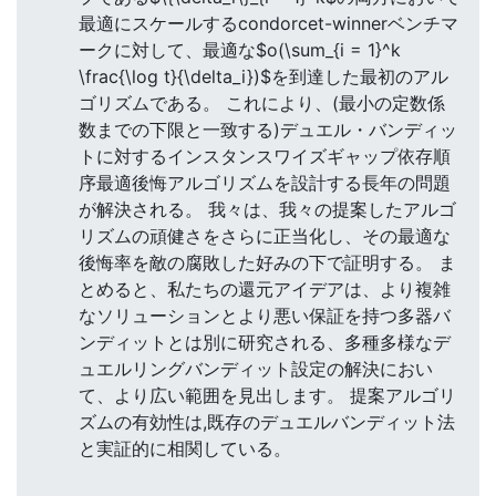
最適にスケールするcondorcet-winnerベンチマ
ークに対して、最適な$o(\sum_{i = 1}^k
\frac{\log t}{\delta_i})$を到達した最初のアル
ゴリズムである。 これにより、(最小の定数係
数までの下限と一致する)デュエル・バンディッ
トに対するインスタンスワイズギャップ依存順
序最適後悔アルゴリズムを設計する長年の問題
が解決される。 我々は、我々の提案したアルゴ
リズムの頑健さをさらに正当化し、その最適な
後悔率を敵の腐敗した好みの下で証明する。 ま
とめると、私たちの還元アイデアは、より複雑
なソリューションとより悪い保証を持つ多器バ
ンディットとは別に研究される、多種多様なデ
ュエルリングバンディット設定の解決におい
て、より広い範囲を見出します。 提案アルゴリ
ズムの有効性は,既存のデュエルバンディット法
と実証的に相関している。