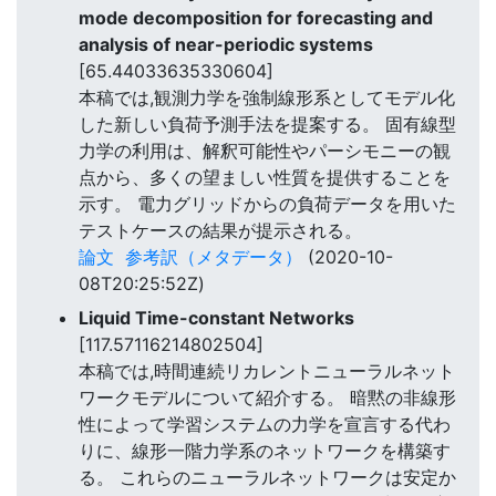
mode decomposition for forecasting and
analysis of near-periodic systems
[65.44033635330604]
本稿では,観測力学を強制線形系としてモデル化
した新しい負荷予測手法を提案する。 固有線型
力学の利用は、解釈可能性やパーシモニーの観
点から、多くの望ましい性質を提供することを
示す。 電力グリッドからの負荷データを用いた
テストケースの結果が提示される。
論文
参考訳（メタデータ）
(2020-10-
08T20:25:52Z)
Liquid Time-constant Networks
[117.57116214802504]
本稿では,時間連続リカレントニューラルネット
ワークモデルについて紹介する。 暗黙の非線形
性によって学習システムの力学を宣言する代わ
りに、線形一階力学系のネットワークを構築す
る。 これらのニューラルネットワークは安定か