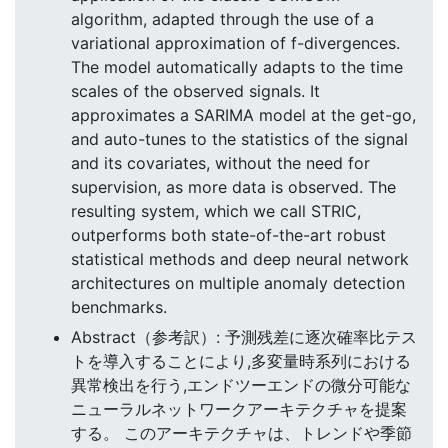
algorithm, adapted through the use of a
variational approximation of f-divergences.
The model automatically adapts to the time
scales of the observed signals. It
approximates a SARIMA model at the get-go,
and auto-tunes to the statistics of the signal
and its covariates, without the need for
supervision, as more data is observed. The
resulting system, which we call STRIC,
outperforms both state-of-the-art robust
statistical methods and deep neural network
architectures on multiple anomaly detection
benchmarks.
Abstract（参考訳）: 予測残差に逐次確率比テス
トを導入することにより,多変量時系列における
異常検出を行う,エンドツーエンドの微分可能な
ニューラルネットワークアーキテクチャを提案
する。 このアーキテクチャは、トレンドや季節