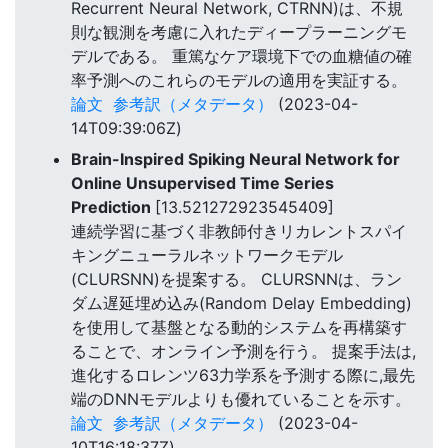
Recurrent Neural Network, CTRNN)は、不規
則な観測を考慮に入れたディープラーニングモ
デルである。 重篤なケア環境下での血糖値の確
率予測へのこれらのモデルの適用を実証する。
論文
参考訳（メタデータ）
(2023-04-
14T09:39:06Z)
Brain-Inspired Spiking Neural Network for
Online Unsupervised Time Series
Prediction
[13.521272923545409]
連続学習に基づく非教師付きリカレントスパイ
キングニューラルネットワークモデル
(CLURSNN)を提案する。 CLURSNNは、ラン
ダム遅延埋め込み(Random Delay Embedding)
を使用して基盤となる動的システムを再構築す
ることで、オンライン予測を行う。 提案手法は,
進化するロレンツ63力学系を予測する際に,最先
端のDNNモデルよりも優れていることを示す。
論文
参考訳（メタデータ）
(2023-04-
10T16:18:37Z)