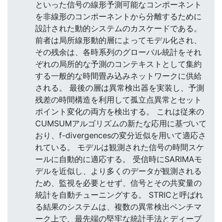
といった信号の線形予測可能なコンポーネント
を非線形のコンポーネントから分離するために
設計された動的システムのカスケードである。
前者は局所線形動的層によってモデル化され、
その残余は、各時系列のグローバル統計をそれ
ぞれの局所的な予測のコンテキストとして集約
する一般的な時間畳み込みネットワークに供給
される。 最後の層は異常検出器を実装し、予測
残差の時間構造を利用して孤立点異常とセット
ポイント変化の両方を検出する。 これは従来の
CUMSUMアルゴリズムの新たな応用に基づいて
おり、f-divergencesの変分近似を用いて適応さ
れている。 モデルは観測された信号の時間スケ
ールに自動的に適応する。 受信時にSARIMAモ
デルを近似し、より多くのデータが観測される
ため、監視を必要とせず、信号とその共変量の
統計を自動チューニングする。 STRICと呼ばれ
る結果のシステムは、複数の異常検出ベンチマ
ーク上で、最先端の堅牢な統計手法とディープ