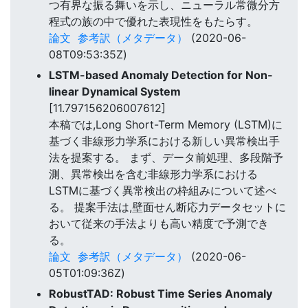
つ有界な振る舞いを示し、ニューラル常微分方
程式の族の中で優れた表現性をもたらす。
論文
参考訳（メタデータ）
(2020-06-
08T09:53:35Z)
LSTM-based Anomaly Detection for Non-
linear Dynamical System
[11.797156206007612]
本稿では,Long Short-Term Memory (LSTM)に
基づく非線形力学系における新しい異常検出手
法を提案する。 まず、データ前処理、多段階予
測、異常検出を含む非線形力学系における
LSTMに基づく異常検出の枠組みについて述べ
る。 提案手法は,壁面せん断応力データセットに
おいて従来の手法よりも高い精度で予測でき
る。
論文
参考訳（メタデータ）
(2020-06-
05T01:09:36Z)
RobustTAD: Robust Time Series Anomaly