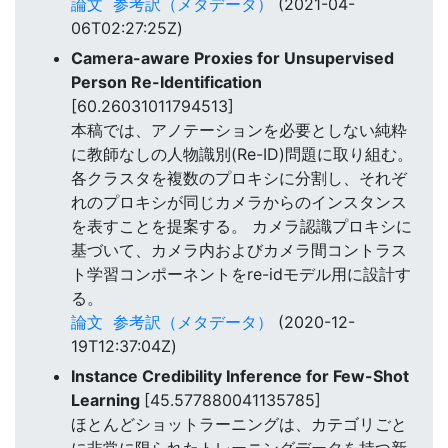
論文
参考訳（メタデータ）
(2021-04-
06T02:27:25Z)
Camera-aware Proxies for Unsupervised
Person Re-Identification
[60.26031011794513]
本稿では、アノテーションを必要としない純粋
に教師なしの人物識別(Re-ID)問題に取り組む。
各クラスタを複数のプロキシに分割し、それぞ
れのプロキシが同じカメラからのインスタンス
を表すことを提案する。 カメラ認識プロキシに
基づいて、カメラ内およびカメラ間コントラス
ト学習コンポーネントをre-idモデル用に設計す
る。
論文
参考訳（メタデータ）
(2020-12-
19T12:37:04Z)
Instance Credibility Inference for Few-Shot
Learning
[45.577880041135785]
ほとんどショットラーニングは、カテゴリごと