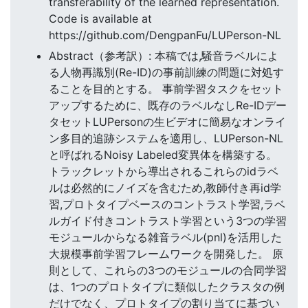
transferability of the learned representation.
Code is available at
https://github.com/DengpanFu/LUPerson-NL
Abstract（参考訳）: 本稿では,騒音ラベルによ
る人物再識別(Re-ID)の事前訓練の問題に対処す
ることを目的とする。 事前学習タスクをセット
アップするために、既存のラベルなしRe-IDデー
タセットLUPersonの生ビデオに簡易なオンライ
ン多目的追跡システムを適用し、LUPerson-NL
と呼ばれるNoisy Labeled変異体を構築する。
トラックレットから導出されるこれらのidラベ
ルは必然的にノイズを含むため,教師付き再id学
習,プロトタイプベースのコントラスト学習,ラベ
ルガイド付きコントラスト学習という3つの学習
モジュールからなる雑音ラベル(pnl)を活用した
大規模事前学習フレームワークを開発した。 原
則として、これらの3つのモジュールの合同学習
は、1つのプロトタイプに類似したクラスタの例
だけでなく、プロトタイプの割り当てに基づい