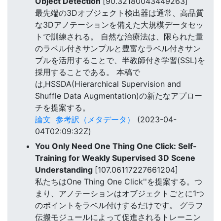
Object Detection
[90.32180043449263]
最先端の3Dオブジェクト検出器は通常、高品質
な3Dアノテーションを備えた大規模データセッ
トで訓練される。 自然な治療法は、限られた量
のラベル付きサンプルと豊富なラベル付きサン
プルを活用することで、半教師付き学習(SSL)を
採用することである。 本稿で
は,HSSDA(Hierarchical Supervision and
Shuffle Data Augmentation)の新たなアプロー
チを提案する。
論文
参考訳（メタデータ）
(2023-04-
04T02:09:32Z)
You Only Need One Thing One Click: Self-
Training for Weakly Supervised 3D Scene
Understanding
[107.06117227661204]
私たちはOne Thing One Click''を提案する。つ
まり、アノテーションはオブジェクトごとに1つ
のポイントをラベル付けするだけです。 グラフ
伝搬モジュールによって促進されるトレーニン