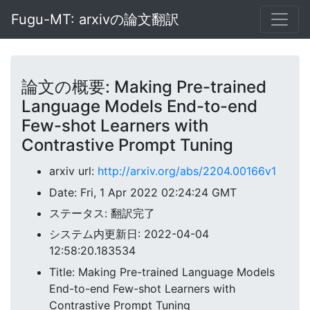
Fugu-MT: arxivの論文翻訳
論文の概要: Making Pre-trained
Language Models End-to-end
Few-shot Learners with
Contrastive Prompt Tuning
arxiv url:
http://arxiv.org/abs/2204.00166v1
Date: Fri, 1 Apr 2022 02:24:24 GMT
ステータス: 翻訳完了
システム内更新日: 2022-04-04
12:58:20.183534
Title: Making Pre-trained Language Models
End-to-end Few-shot Learners with
Contrastive Prompt Tuning