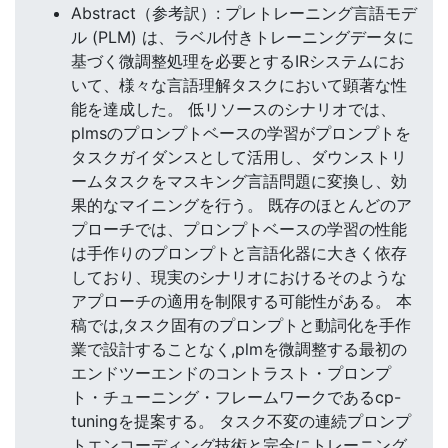
Abstract（参考訳）: プレトレーニング言語モデ
ル (PLM) は、ラベル付きトレーニングデータに
基づく微調整処理を必要とするIRシステムにお
いて、様々な言語理解タスクにおいて顕著な性
能を達成した。 低リソースのシナリオでは、
plmsのプロンプトベースの学習がプロンプトを
タスクガイダンスとして活用し、ダウンストリ
ームタスクをマスキング言語問題に変換し、効
果的なマイニングを行う。 既存のほとんどのア
プローチでは、プロンプトベースの学習の性能
は手作りのプロンプトと言語化器に大きく依存
しており、現実のシナリオにおけるそのような
アプローチの適用を制限する可能性がある。 本
稿では,タスク固有のプロンプトと動詞化を手作
業で設計することなく,plmを微調整する最初の
エンドツーエンドのコントラスト・プロンプ
ト・チューニング・フレームワークであるcp-
tuningを提案する。 タスク不変の連続プロンプ
トエンコーディング技術と完全にトレーニング