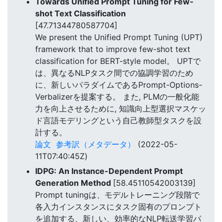
Towards Unified Prompt Tuning for Few-
shot Text Classification
[47.71344780587704]
We present the Unified Prompt Tuning (UPT)
framework that to improve few-shot text
classification for BERT-style model。 UPTで
は、異なるNLPタスク間での協調学習のため
に、新しいパラダイムであるPrompt-Options-
Verbalizerを提案する。 また, PLMの一般化能
力を向上させるために, 知識向上型選択マスケッ
ド言語モデリングという自己教師型タスクを設
計する。
論文
参考訳（メタデータ）
(2022-05-
11T07:40:45Z)
IDPG: An Instance-Dependent Prompt
Generation Method
[58.45110542003139]
Prompt tuningは、モデルトレーニング段階で
各入力インスタンスにタスク固有のプロンプト
を追加する、新しい、効率的なNLP転送学習パ