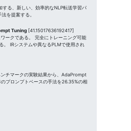
追加する、新しい、効率的なNLP転送学習パ
手法を提案する。
rompt Tuning
[41.15017636192417]
gフレームワークである。 完全にトレーニング可能
 IRシステムや異なるPLMで使用され
ンチマークの実験結果から、AdaPrompt
プロンプトベースの手法を26.35%の相