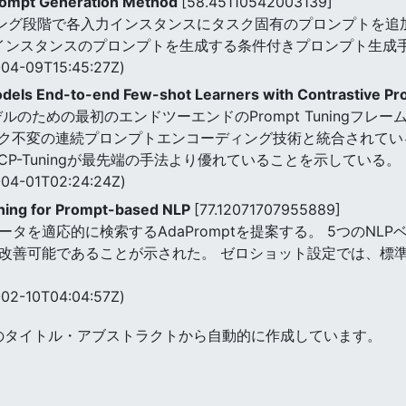
rompt Generation Method
[58.45110542003139]
トレーニング段階で各入力インスタンスにタスク固有のプロンプトを
力インスタンスのプロンプトを生成する条件付きプロンプト生成
04-09T15:45:27Z)
dels End-to-end Few-shot Learners with Contrastive P
は、言語モデルのための最初のエンドツーエンドのPrompt Tunin
ク不変の連続プロンプトエンコーディング技術と統合されている。
P-Tuningが最先端の手法より優れていることを示している。
04-01T02:24:24Z)
ning for Prompt-based NLP
[77.12071707955889]
タを適応的に検索するAdaPromptを提案する。 5つのNLPベ
改善可能であることが示された。 ゼロショット設定では、標準の
02-10T04:04:57Z)
のタイトル・アブストラクトから自動的に作成しています。