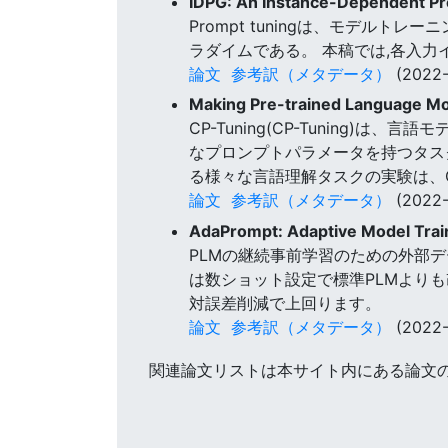
IDPG: An Instance-Dependent P
Prompt tuningは、モデル
ラダイムである。 本稿では,各入
論文
参考訳（メタデータ）
(2022-
Making Pre-trained Language Mo
CP-Tuning(CP-Tuning)
なプロンプトパラメータを持つタス
る様々な言語理解タスクの実験は、C
論文
参考訳（メタデータ）
(2022-
AdaPrompt: Adaptive Model Trai
PLMの継続事前学習のための外部デー
は数ショット設定で標準PLMよりも
対誤差削減で上回ります。
論文
参考訳（メタデータ）
(2022-
関連論文リストは本サイト内にある論文