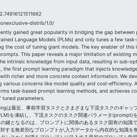
916121511662
nonexclusive-distrib/1.0/
ently gained great popularity in bridging the gap between 
trained Language Models (PLMs) and only tunes a few task-
g the cost of tuning giant models. The key enabler of this 
prompts. This paper reveals a major limitation of existing 
e the intrinsic knowledge from input data, resulting in sub-
, the first prompt learning paradigm that injects knowledge
ith richer and more concrete context information. We devi
 various concerns like model quality and cost-efficiency. 
erforms task-based prompt learning methods, and achieves 
of tuned parameters.
pt Learningは最近、事前学習タスクとさまざまな下流タスクの
PLM)を凍結し、下流タスクのタスク関連パラメータ(promp
れの鍵となるのは、プロンプトに関係のあるタスク固有の知識で
に対する無差別なプロンプトが,入力データから内在的な知識を
スタンスから知識をプロンプトに注入する最初のプロンプト学