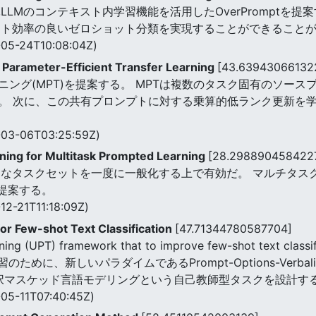
Mのコンテキスト内学習機能を活用したOverPromptを提案する
スト効率の良いゼロショット分類を実現することができること
05-24T10:08:04Z)
 Parameter-Efficient Transfer Learning
[43.63943066132
ング(MPT)を提案する。 MPTは複数のタスク固有のソー
。 次に、この共有プロンプトに対する乗算的低ランク更新を
03-06T03:25:59Z)
ning for Multitask Prompted Learning
[28.298890458422
まなタスクセットを一度に一般化する上で有効だ。 マルチタス
提案する。
12-21T11:18:09Z)
or Few-shot Text Classification
[47.71344780587704]
ning (UPT) framework that to improve few-shot text class
めに、新しいパラダイムであるPrompt-Options-Verbal
選択マスケッド言語モデリングという自己教師型タスクを設計す
05-11T07:40:45Z)