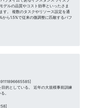
。 モデルの品質やコスト効率といったさま
ます。 複数のタスクやリソース設定を通
%から1.5%で従来の微調整に匹敵するパフ
39111896665585]
を目的としている。 近年の大規模事前訓練
いる。
258]