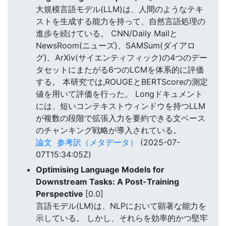
大規模言語モデル(LLM)は、人間のようなテキ
ストを生成する能力を持って、自然言語処理の
進歩を続けている。 CNN/Daily Mailと
NewsRoom(ニューズ)、SAMSum(ダイアロ
グ)、ArXiv(サイエンティフィック)の4つのデー
タセットにまたがる6つのLCMを体系的に評価
する。 本研究では,ROUGEとBERTScoreの測定
値を用いて評価を行った。 Longドキュメント
には、短いコンテキストウィンドウを持つLLM
が複数の段階で拡張入力を要約できる文ベース
のチャンキング戦略が導入されている。
論文
参考訳（メタデータ）
(2025-07-
07T15:34:05Z)
Optimising Language Models for
Downstream Tasks: A Post-Training
Perspective
[0.0]
言語モデル(LM)は、NLPにおいて顕著な能力を
示している。 しかし、それらを効率的かつ堅牢