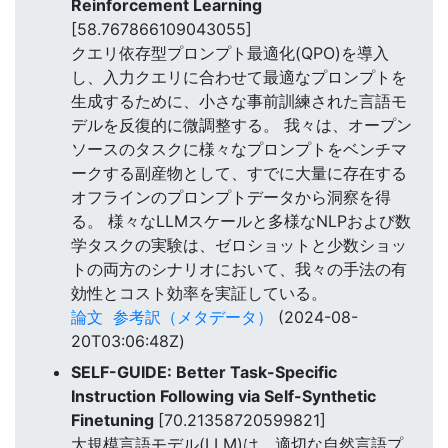
Reinforcement Learning
[58.767866109043055]
クエリ依存型プロンプト最適化(QPO)を導入
し、入力クエリに合わせて最適なプロンプトを
生成するために、小さな事前訓練された言語モ
デルを反復的に微調整する。 我々は、オープン
ソースのタスクに様々なプロンプトをベンチマ
ークする副産物として、すでに大量に存在する
オフラインのプロンプトデータから洞察を得
る。 様々なLLMスケールと多様なNLPおよび数
学タスクの実験は、ゼロショットと少数ショッ
トの両方のシナリオにおいて、我々の手法の有
効性とコスト効率を実証している。
論文
参考訳（メタデータ）
(2024-08-
20T03:06:48Z)
SELF-GUIDE: Better Task-Specific
Instruction Following via Self-Synthetic
Finetuning
[70.21358720599821]
大規模言語モデル(LLM)は、適切な自然言語プ