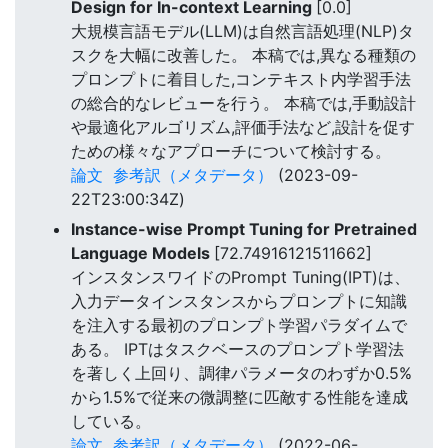
Design for In-context Learning
[0.0]
大規模言語モデル(LLM)は自然言語処理(NLP)タ
スクを大幅に改善した。 本稿では,異なる種類の
プロンプトに着目した,コンテキスト内学習手法
の総合的なレビューを行う。 本稿では,手動設計
や最適化アルゴリズム,評価手法など,設計を促す
ための様々なアプローチについて検討する。
論文
参考訳（メタデータ）
(2023-09-
22T23:00:34Z)
Instance-wise Prompt Tuning for Pretrained
Language Models
[72.74916121511662]
インスタンスワイドのPrompt Tuning(IPT)は、
入力データインスタンスからプロンプトに知識
を注入する最初のプロンプト学習パラダイムで
ある。 IPTはタスクベースのプロンプト学習法
を著しく上回り、調律パラメータのわずか0.5%
から1.5%で従来の微調整に匹敵する性能を達成
している。
論文
参考訳（メタデータ）
(2022-06-