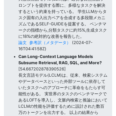
ロンプトを提供する際に、多様なタスクを解決
するという約束を持っている。 学生LLMからタ
スク固有の入出力ペアを合成する多段階メカニ
ズムであるSELF-GUIDEを提案する。 ベンチマ
ークの指標から,分類タスクに約15%,生成タスク
に18%の絶対的な改善を報告した。
論文
参考訳（メタデータ）
(2024-07-
16T04:41:58Z)
Can Long-Context Language Models
Subsume Retrieval, RAG, SQL, and More?
[54.667202878390526]
長文言語モデル(LCLM)は、従来、検索システム
やデータベースといった外部ツールに依存して
いたタスクへのアプローチに革命をもたらす可
能性がある。 実世界のタスクのベンチマークで
あるLOFTを導入し、文脈内検索と推論において
LCLMの性能を評価するために設計された数百
万のトークンを出力する。 以上の結果から