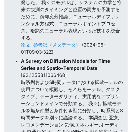
発した。 我々のモデルは、システムの力学と将
来の観測のタイミングと位置の両方を予測する
ために、償却変分推論、ニューラルディファレ
ンシャル方程式、ニューラルポイントプロセ
ス、暗黙のニューラル表現といった技術を統合
する。
論文
参考訳（メタデータ）
(2024-06-
01T09:03:32Z)
A Survey on Diffusion Models for Time
Series and Spatio-Temporal Data
[92.1255811066468]
時系列およびS時間データにおける拡散モデルの
使用について概観し、それらをモデル、タスク
タイプ、データモダリティ、実用的なアプリケ
ーションドメインで分類する。 我々は拡散モデ
ルを無条件型と条件付き型に分類し、時系列とS
時間データを別々に議論する。 本調査は,医療,
レコメンデーション,気候,エネルギー,オーディ
オ,交通など,さまざまな分野の応用を幅広くカバ