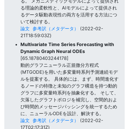
る。 メカニスティックモデルによって提供され
る理論的柔軟性と、AIモデルによって提供され
るデータ駆動表現性の両方を活用する方法につ
いて検討する。
論文
参考訳（メタデータ）
(2022-02-
21T18:59:03Z)
Multivariate Time Series Forecasting with
Dynamic Graph Neural ODEs
[65.18780403244178]
動的グラフニューラル正規微分方程式
(MTGODE)を用いた多変量時系列予測連続モデ
ルを提案する。 具体的には、まず、時間進化す
るノードの特徴と未知のグラフ構造を持つ動的
グラフに多変量時系列を抽象化する。 そして、
欠落したグラフトポロジを補完し、空間的およ
び時間的メッセージパッシングを統一するため
に、ニューラルODEを設計、解決する。
論文
参考訳（メタデータ）
(2022-02-
17T02:17:31Z)