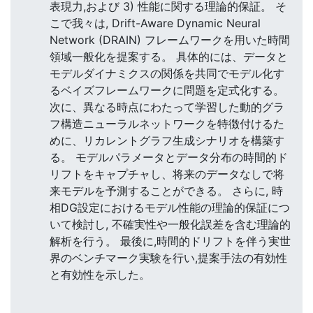
表現力,および 3) 性能に関する理論的保証。 そ
こで我々は, Drift-Aware Dynamic Neural
Network (DRAIN) フレームワークを用いた時間
領域一般化を提案する。 具体的には、データと
モデルダイナミクスの関係を共同でモデル化す
るベイズフレームワークに問題を定式化する。
次に、異なる時点にわたって学習した動的グラ
フ構造ニューラルネットワークを特徴付けるた
めに、リカレントグラフ生成シナリオを構築す
る。 モデルパラメータとデータ分布の時間的ド
リフトをキャプチャし、将来のデータなしで将
来モデルを予測することができる。 さらに, 時
相DG設定におけるモデル性能の理論的保証につ
いて検討し, 不確実性や一般化誤差を含む理論的
解析を行う。 最後に,時間的ドリフトを伴う実世
界のベンチマーク実験を行い,提案手法の有効性
と有効性を示した。