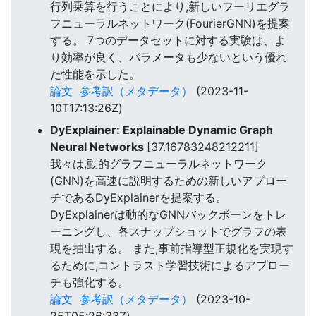
行列乗算を行うことにより,新しいフーリエグラ
フニューラルネットワーク(FourierGNN)を提案
する。 7つのデータセットに対する実験は、よ
り効率が良く、パラメータも少ないという優れ
た性能を示した。
論文
参考訳（メタデータ）
(2023-11-
10T17:13:26Z)
DyExplainer: Explainable Dynamic Graph
Neural Networks
[37.16783248212211]
我々は,動的グラフニューラルネットワーク
(GNN)を高速に説明するための新しいアプロー
チであるDyExplainerを提案する。
DyExplainerは動的なGNNバックボーンをトレ
ーニングし、各スナップショットでグラフの表
現を抽出する。 また,事前指導型正規化を実現す
るために,コントラスト学習技術によるアプロー
チも強化する。
論文
参考訳（メタデータ）
(2023-10-
25T05:26:33Z)