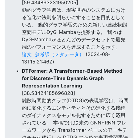
[59.434893231950205]
動的グラフ学習は、現実世界のシステムにおけ
る進化の法則を明らかにすることを目的として
いる。 動的グラフ学習のための新しい連続状態
空間モデルDyG-Mambaを提案する。 我々は
DyG-Mambaがほとんどのデータセットで最先
端のパフォーマンスを達成することを示す。
論文
参考訳（メタデータ）
(2024-08-
13T15:21:46Z)
DTFormer: A Transformer-Based Method
for Discrete-Time Dynamic Graph
Representation Learning
[38.53424185696828]
離散時間動的グラフ(DTDG)の表現学習は、時間
的に変化するエンティティとその進化する接続
のダイナミクスをモデル化するために広く応用
されている。 本稿では,従来の GNN+RNN フレ
ームワークから Transformer ベースのアーキテ
クチャへ移行した DTDG のための表現学習手法