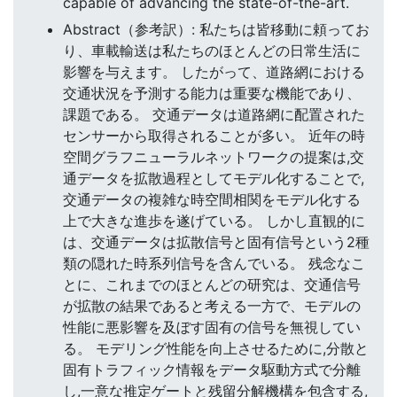
capable of advancing the state-of-the-art.
Abstract（参考訳）: 私たちは皆移動に頼ってお
り、車載輸送は私たちのほとんどの日常生活に
影響を与えます。 したがって、道路網における
交通状況を予測する能力は重要な機能であり、
課題である。 交通データは道路網に配置された
センサーから取得されることが多い。 近年の時
空間グラフニューラルネットワークの提案は,交
通データを拡散過程としてモデル化することで,
交通データの複雑な時空間相関をモデル化する
上で大きな進歩を遂げている。 しかし直観的に
は、交通データは拡散信号と固有信号という2種
類の隠れた時系列信号を含んでいる。 残念なこ
とに、これまでのほとんどの研究は、交通信号
が拡散の結果であると考える一方で、モデルの
性能に悪影響を及ぼす固有の信号を無視してい
る。 モデリング性能を向上させるために,分散と
固有トラフィック情報をデータ駆動方式で分離
し,一意な推定ゲートと残留分解機構を包含する,