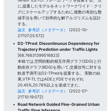
tensor (LETC) フレームワークを提案する。 次
に,提案したモデルをネットワークワイド・クリ
グにスケールアップするために,複数の有効な数
値手法を用いて効率的な解アルゴリズムを設計
する。
論文
参考訳（メタデータ）
(2022-10-
21T07:25:57Z)
D2-TPred: Discontinuous Dependency for
Trajectory Prediction under Traffic Lights
[68.76631399516823]
本稿では,空間的動的相互作用グラフ(SDG)と行
動依存グラフ(BDG)を用いて,交通信号に対する
軌道予測手法D2-TPredを提案する。 実験の結
果,VTP-TLではADEとFDEでそれぞれ
20.45%,20.78%以上を達成できた。
論文
参考訳（メタデータ）
(2022-07-
21T10:19:07Z)
Road Network Guided Fine-Grained Urban
Traffic Flow Inference