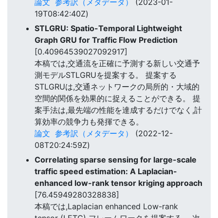
論文
参考訳（メタデータ）
(2023-01-
19T08:42:40Z)
STLGRU: Spatio-Temporal Lightweight
Graph GRU for Traffic Flow Prediction
[0.40964539027092917]
本稿では,交通流を正確に予測する新しい交通予
測モデルSTLGRUを提案する。 提案する
STLGRUは,交通ネットワークの局所的・大域的
空間的関係を効果的に捉えることができる。 提
案手法は,最先端の性能を達成するだけでなく,計
算効率の競争力も発揮できる。
論文
参考訳（メタデータ）
(2022-12-
08T20:24:59Z)
Correlating sparse sensing for large-scale
traffic speed estimation: A Laplacian-
enhanced low-rank tensor kriging approach
[76.45949280328838]
本稿では,Laplacian enhanced Low-rank