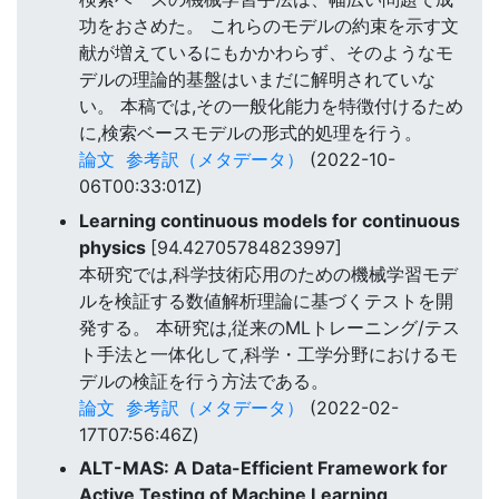
功をおさめた。 これらのモデルの約束を示す文
献が増えているにもかかわらず、そのようなモ
デルの理論的基盤はいまだに解明されていな
い。 本稿では,その一般化能力を特徴付けるため
に,検索ベースモデルの形式的処理を行う。
論文
参考訳（メタデータ）
(2022-10-
06T00:33:01Z)
Learning continuous models for continuous
physics
[94.42705784823997]
本研究では,科学技術応用のための機械学習モデ
ルを検証する数値解析理論に基づくテストを開
発する。 本研究は,従来のMLトレーニング/テス
ト手法と一体化して,科学・工学分野におけるモ
デルの検証を行う方法である。
論文
参考訳（メタデータ）
(2022-02-
17T07:56:46Z)
ALT-MAS: A Data-Efficient Framework for
Active Testing of Machine Learning