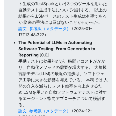
ト生成のTestSparkという3つのツールを用いた
自動テスト生成手法について検討する。 以上の
結果から,LSMベースのテスト生成は有望である
が,従来の手法には及ばないことがわかった。
論文
参考訳（メタデータ）
(2025-01-
17T13:48:32Z)
The Potential of LLMs in Automating
Software Testing: From Generation to
Reporting
[0.0]
手動テストは効果的だが、時間とコストがかか
り、自動化メソッドの需要が増大する。 大規模
言語モデル(LLM)の最近の進歩は、ソフトウェ
ア工学に大きな影響を与えている。 本稿では,人
間の介入を減らし,テスト効率を向上させるた
め,LSMを用いた自動ソフトウェアテストに対す
るエージェント指向アプローチについて検討す
る。
論文
参考訳（メタデータ）
(2024-12-