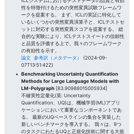
ICLシステムにおけるテストデータの品質と有効
性を特徴付けるための突然変異試験フレームワ
ークを提案する。 まず、ICLの実証に特化して
いるいくつかの突然変異演算子と、ICLテストセ
ットに対応する突然変異スコアを提案する。 総
合的な実験により、ICLテストスイートの信頼性
と品質を評価する上で、我々のフレームワーク
の有効性を示す。
論文
参考訳（メタデータ）
(2024-09-
07T13:51:42Z)
Benchmarking Uncertainty Quantification
Methods for Large Language Models with
LM-Polygraph
[83.90988015005934]
不確実性定量化(英: Uncertainty
Quantification、UQ)は、機械学習(ML)アプリ
ケーションにおいて重要なコンポーネントであ
る。 最新のUQベースラインの集合を実装した
新しいベンチマークを導入する。 我々は、9つ
のタスクにわたるUQと正規化技術に関する大規