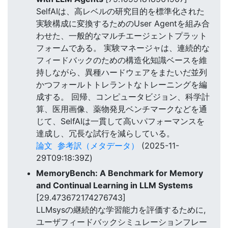
SelfAIは、高レベルの研究目的を標準化された
実験構成に変換するためのUser Agentを組み合
わせた、一般的なマルチエージェントプラット
フォームである。 実験マネージャは、連続的な
フィードバックのための構造化知識ベースを維
持しながら、異種ハードウェアをまたいだ並列
かつフォールトトレラントなトレーニングを編
成する。 回帰、コンピュータビジョン、科学計
算、医用画像、薬物発見ベンチマークなどを通
じて、SelfAIは一貫して高いパフォーマンスを
達成し、冗長な試行を減らしている。
論文
参考訳（メタデータ）
(2025-11-
29T09:18:39Z)
MemoryBench: A Benchmark for Memory
and Continual Learning in LLM Systems
[29.473672174276743]
LLMsysの継続的な学習能力を評価するために,
ユーザフィードバックシミュレーションフレー