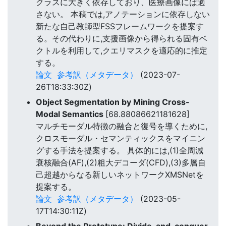
クラスに大きく依存しており、医療画像には適
さない。 本稿では,アノテーションに依存しない
新たな自己教師型FSSフレームワークを提案す
る。その代わりに,支援画像から得られる固有ベ
クトルを利用して,クエリマスクを適応的に推定
する。
論文
参考訳（メタデータ）
(2023-07-
26T18:33:30Z)
Object Segmentation by Mining Cross-
Modal Semantics
[68.88086621181628]
マルチモーダル特徴の融合と復号を導くために,
クロスモーダル・セマンティックスをマイニン
グする手法を提案する。 具体的には,(1)全周減
衰核融合(AF),(2)粗大デコーダ(CFD),(3)多層自
己超越からなる新しいネットワークXMSNetを
提案する。
論文
参考訳（メタデータ）
(2023-05-
17T14:30:11Z)