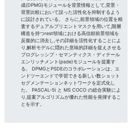
成(DPMG)モジュールを背景情報として,背景・
背景比較において誤った活性化を抑制するよう
に設計されている。 さらに,前景領域の位置を精
査するデュアルプリエントマスクを用いて,階層
構造を持つrest領域における高信頼前景領域を
反復的に消去し,その詳細を活性化することによ
り,解析モデルに隠れた意味的詳細を捉えさせる
プログレッシブ・セマンティクス・ディテール
エンリッチメント(psde)モジュールを提案す
る。 DPMGとPSDEのコラボレーションは、エ
ンドツーエンドで学習できる新しい数ショット
セグメンテーションネットワークを定式化し
た。 PASCAL-5i と MS COCO の総合実験によ
り,提案アルゴリズムが優れた性能を発揮するこ
とを示す。