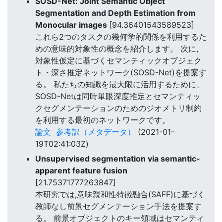
SOSD-Net: Joint Semantic Object
Segmentation and Depth Estimation from
Monocular images
[94.36401543589523]
これら2つのタスクの幾何学的関係を利用するた
めの意味的対象性の概念を紹介します。 次に,
対象性仮定に基づくセマンティックオブジェク
ト・深さ推定ネットワーク(SOSD-Net)を提案す
る。 私たちの知識を最大限に活用するために、
SOSD-Netは同時単眼深度推定とセマンティッ
クセグメンテーションのためのジオメトリ制約
を利用する最初のネットワークです。
論文
参考訳（メタデータ）
(2021-01-
19T02:41:03Z)
Unsupervised segmentation via semantic-
apparent feature fusion
[21.75371777263847]
本研究では,意味親和性特徴融合(SAFF)に基づく
教師なし前景セグメンテーション手法を提案す
る。 前景オブジェクトのキー領域はセマンティ