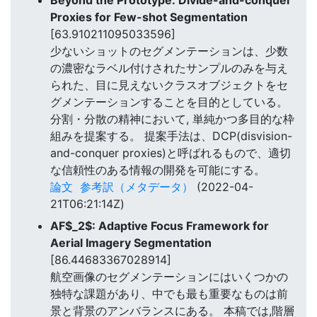
Beyond the Prototype: Divide-and-conquer
Proxies for Few-shot Segmentation
[63.910211095033596]
少ないショットのセグメンテーションは、少数
の濃密なラベル付けされたサンプルのみを与え
られた、目に見えないクラスオブジェクトをセ
グメンテーションすることを目的としている。
分割・分散の精神において, 単純かつ多目的な枠
組みを提案する。 提案手法は、DCP(disvision-
and-conquer proxies)と呼ばれるもので、適切
な信頼性のある情報の開発を可能にする。
論文
参考訳（メタデータ）
(2022-04-
21T06:21:14Z)
AF$_2$: Adaptive Focus Framework for
Aerial Imagery Segmentation
[86.44683367028914]
航空画像のセグメンテーションにはいくつかの
独特な課題があり、中でも最も重要なものは前
景と背景のアンバランスにある。 本稿では,階層