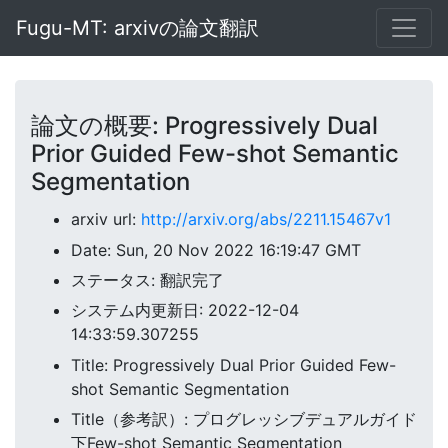
Fugu-MT: arxivの論文翻訳
論文の概要: Progressively Dual
Prior Guided Few-shot Semantic
Segmentation
arxiv url:
http://arxiv.org/abs/2211.15467v1
Date: Sun, 20 Nov 2022 16:19:47 GMT
ステータス: 翻訳完了
システム内更新日: 2022-12-04
14:33:59.307255
Title: Progressively Dual Prior Guided Few-
shot Semantic Segmentation
Title（参考訳）: プログレッシブデュアルガイド
下Few-shot Semantic Segmentation