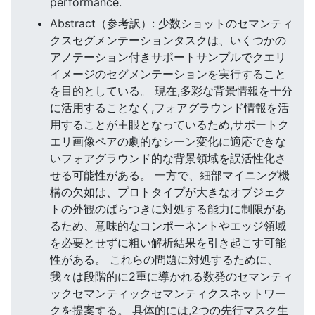
performance.
Abstract（参考訳）: 少数ショットのセマンティ
クスセグメンテーションタスクは、いくつかの
アノテーション付きサポートサンプルでクエリ
イメージのセグメンテーションを実行すること
を目的としている。 現在,多彩な背景情報を十分
に活用することなく,フォアグラウンド情報を活
用することが主眼となっているため,サポートク
エリ画像ペアの劇的なシーン変化に適応できな
いフォアグラウンド的な背景領域を誤活性化さ
せる可能性がある。 一方で、細部マイニング機
構の欠如は、プロトタイプが大きなオブジェク
トの外観のばらつきに対処する能力に制限があ
るため、意味的なコンポーネントやエッジ領域
を必要とせずに粗い解析結果を引き起こす可能
性がある。 これらの問題に対処するために、
我々は段階的に2重に導かれる数発のセマンティ
ックセマンティックセマンティクスネットワー
クを提案する。 具体的には,2つの先行マスク生