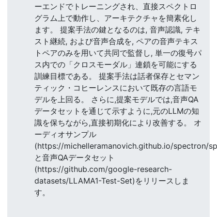
ーエンドでトレーニングされ、直接スペクトロ
グラム上で動作し、アーキテクチャを簡素化し
ます。 提案手法の鍵となるのは, 音声認識, テキ
スト継続, および音声合成を, ペアの音声テキス
トペアのみを用いて共同で監督し, 単一の復号パ
ス内での「クロスモーダル」連鎖を可能にする
訓練目標である。 提案手法は話者保存とセマン
ティック・コヒーレンスにおいて既存の言語モ
デルを上回る。 さらに,提案モデルでは,音声QA
データセットを通じて示すように,元のLLMの知
識を保ちながら,直接初期化により改善する。 オ
ーディオサンプル
(https://michelleramanovich.github.io/spectron/s
と音声QAデータセット
(https://github.com/google-research-
datasets/LLAMA1-Test-Set)をリリースしま
す。