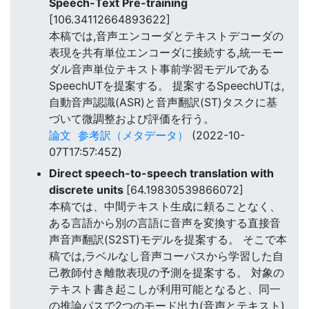
Speech-Text Pre-training
[106.34112664893622]
本稿では,音声エンコーダとテキストデコーダの
表現を共有単位エンコーダに接続する,統一モー
ダル音声単位テキスト事前学習モデルである
SpeechUTを提案する。 提案するSpeechUTは,
自動音声認識(ASR)と音声翻訳(ST)タスクに基
づいて微調整および評価を行う。
論文
参考訳（メタデータ）
(2022-10-
07T17:57:45Z)
Direct speech-to-speech translation with
discrete units
[64.19830539866072]
本稿では、中間テキスト生成に頼ることなく、
ある言語から別の言語に音声を変換する直接音
声音声翻訳(S2ST)モデルを提案する。 そこで本
稿では,ラベルなし音声コーパスから学習した自
己教師付き離散表現の予測を提案する。 対象の
テキスト書き起こしが利用可能となると、同一
の推論パスで2つのモード出力(音声とテキスト)