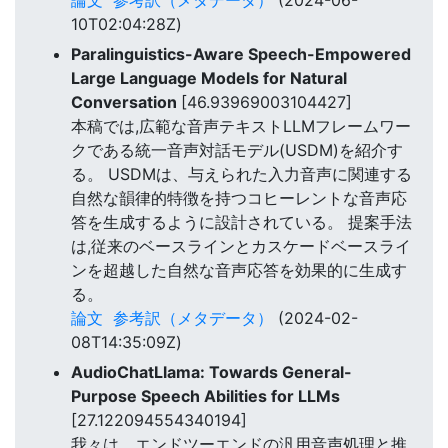
10T02:04:28Z)
Paralinguistics-Aware Speech-Empowered
Large Language Models for Natural
Conversation
[46.93969003104427]
本稿では,広範な音声テキストLLMフレームワー
クである統一音声対話モデル(USDM)を紹介す
る。 USDMは、与えられた入力音声に関連する
自然な韻律的特徴を持つコヒーレントな音声応
答を生成するように設計されている。 提案手法
は,従来のベースラインとカスケードベースライ
ンを超越した自然な音声応答を効果的に生成す
る。
論文
参考訳（メタデータ）
(2024-02-
08T14:35:09Z)
AudioChatLlama: Towards General-
Purpose Speech Abilities for LLMs
[27.122094554340194]
我々は、エンドツーエンドの汎用音声処理と推