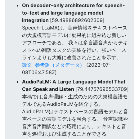
On decoder-only architecture for speech-
to-text and large language model
integration
[59.49886892602309]
Speech-LLaMAは、音声情報をテキストベース
の大規模言語モデルに効果的に組み込む新しい
アプローチである。 我々は多言語音声からテキ
ストへの翻訳タスクの実験を行い、強いベース
ラインよりも大幅に改善されたことを示す。
論文
参考訳（メタデータ）
(2023-07-
08T06:47:58Z)
AudioPaLM: A Large Language Model That
Can Speak and Listen
[79.44757696533709]
本稿では,音声理解・生成のための大規模言語モ
デルであるAudioPaLMを紹介する。
AudioPaLMはテキストベースの言語モデルと音
声ベースの言語モデルを融合する。 音声認識や
音声音声翻訳などの応用により、テキストと音
声を処理および生成することができる。