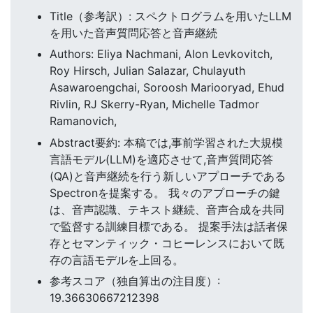
Title（参考訳）: スペクトログラムを用いたLLM
を用いた音声質問応答と音声継続
Authors: Eliya Nachmani, Alon Levkovitch,
Roy Hirsch, Julian Salazar, Chulayuth
Asawaroengchai, Soroosh Mariooryad, Ehud
Rivlin, RJ Skerry-Ryan, Michelle Tadmor
Ramanovich,
Abstract要約: 本稿では,事前学習された大規模
言語モデル(LLM)を適応させて,音声質問応答
(QA)と音声継続を行う新しいアプローチである
Spectronを提案する。 我々のアプローチの鍵
は、音声認識、テキスト継続、音声合成を共同
で監督する訓練目標である。 提案手法は話者保
存とセマンティック・コヒーレンスにおいて既
存の言語モデルを上回る。
参考スコア（独自算出の注目度）:
19.36630667212398