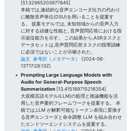
[51.32965203977845]
本稿では,連続的な音声エンコーダ出力の代わり
に離散音声単位(DSU)を用いることを提案す
る。 提案モデルでは, 未知領域からの音声入力
に対する頑健な性能と, 音声質問応答における指
示追従能力を示す。 この結果から,ASRタスクと
データセットは,音声質問応答タスクの指導訓練
に必須ではないことが示唆された。
論文
参考訳（メタデータ）
(2024-06-
13T17:28:13Z)
Prompting Large Language Models with
Audio for General-Purpose Speech
Summarization
[13.415189715216354]
大規模言語モデル(LLM)の処理と推論機能を活
用した音声要約フレームワークを提案する。 本
稿では,LLM が解釈可能なトークン表現に変換す
る音声エンコーダと命令調整 LLM を組み合わせ
たエンドツーエンドシステムを提案する。
論文
参考訳（メタデータ）
(2024-06-