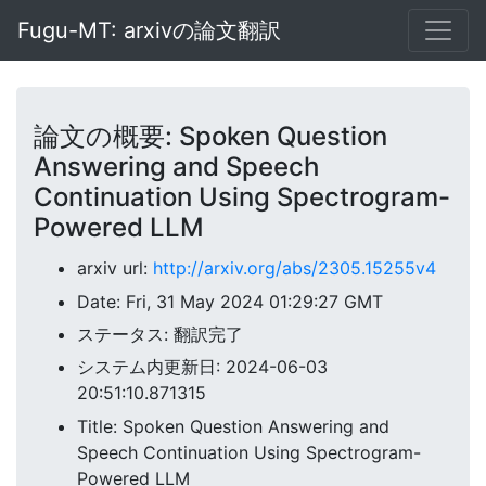
Fugu-MT: arxivの論文翻訳
論文の概要: Spoken Question
Answering and Speech
Continuation Using Spectrogram-
Powered LLM
arxiv url:
http://arxiv.org/abs/2305.15255v4
Date: Fri, 31 May 2024 01:29:27 GMT
ステータス: 翻訳完了
システム内更新日: 2024-06-03
20:51:10.871315
Title: Spoken Question Answering and
Speech Continuation Using Spectrogram-
Powered LLM