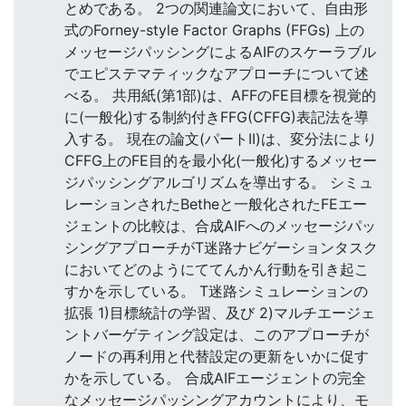
とめである。 2つの関連論文において、自由形
式のForney-style Factor Graphs (FFGs) 上の
メッセージパッシングによるAIFのスケーラブル
でエピステマティックなアプローチについて述
べる。 共用紙(第1部)は、AFFのFE目標を視覚的
に(一般化)する制約付きFFG(CFFG)表記法を導
入する。 現在の論文(パートII)は、変分法により
CFFG上のFE目的を最小化(一般化)するメッセー
ジパッシングアルゴリズムを導出する。 シミュ
レーションされたBetheと一般化されたFEエー
ジェントの比較は、合成AIFへのメッセージパッ
シングアプローチがT迷路ナビゲーションタスク
においてどのようにててんかん行動を引き起こ
すかを示している。 T迷路シミュレーションの
拡張 1)目標統計の学習、及び 2)マルチエージェ
ントバーゲティング設定は、このアプローチが
ノードの再利用と代替設定の更新をいかに促す
かを示している。 合成AIFエージェントの完全
なメッセージパッシングアカウントにより、モ