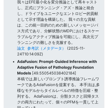
我々はEFE最小化を変分推論として再キャスト
し、正式にプランニング・アズ・推論と統合
し、ドライブをユニークなエントロピー的貢献
として示す理論を構築した。 我々の主な貢献
は、この統一目的のための新しいメッセージパ
ス方式であり、分解状態のMDPにおけるスケー
ラブルなアクティブ推論を可能にし、高次元プ
ランニングの難しさを克服する。
論文
参考訳（メタデータ）
(2025-11-
24T10:14:09Z)
AdaFusion: Prompt-Guided Inference with
Adaptive Fusion of Pathology Foundation
Models
[49.550545038402184]
本稿では,新しいプロンプト誘導推論フレームワ
ークであるAdaFusionを提案する。 本手法は,多
様なモデルからタイルレベルの特徴を圧縮・整
列する。 AdaFusionは、分類タスクと回帰タス
クの両方にわたって、個々のPFMを一貫して上
回っている。