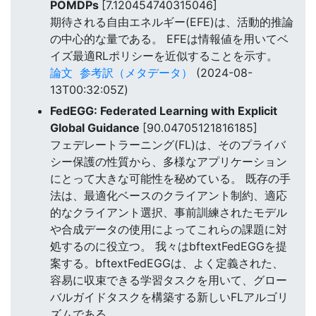
POMDPs
[7.120454740315046]
期待される自由エネルギー(EFE)は、活動的推論
の中心的な量である。 EFEは情報値を用いてベ
イズ最適RLポリシーを近似することを示す。
論文
参考訳（メタデータ）
(2024-08-
13T00:32:05Z)
FedEGG: Federated Learning with Explicit
Global Guidance
[90.04705121816185]
フェデレートラーニング(FL)は、そのプライバ
シー保護の性質から、多様なアプリケーション
にとって大きな可能性を秘めている。 既存の手
法は、最適化ベースのクライアント制約、適応
的なクライアント選択、事前訓練されたモデル
や合成データの使用によってこれらの課題に対
処するのに役立つ。 我々はbftextFedEGGを提
案する。bftextFedEGGは、よく定義された、
容易に収束できる学習タスクを用いて、グロー
バルガイドタスクを構築する新しいFLアルゴリ
ズムである。