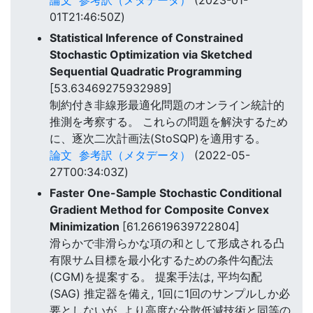
01T21:46:50Z)
Statistical Inference of Constrained
Stochastic Optimization via Sketched
Sequential Quadratic Programming
[53.63469275932989]
制約付き非線形最適化問題のオンライン統計的
推測を考察する。 これらの問題を解決するため
に、逐次二次計画法(StoSQP)を適用する。
論文
参考訳（メタデータ）
(2022-05-
27T00:34:03Z)
Faster One-Sample Stochastic Conditional
Gradient Method for Composite Convex
Minimization
[61.26619639722804]
滑らかで非滑らかな項の和として形成される凸
有限サム目標を最小化するための条件勾配法
(CGM)を提案する。 提案手法は, 平均勾配
(SAG) 推定器を備え, 1回に1回のサンプルしか必
要としないが, より高度な分散低減技術と同等の