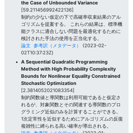
the Case of Unbounded Variance
[59.211456992422136]
制約の少ない仮定の下で高確率収束結果のアル
ゴリズムを提案する。 これらの結果は、標準機
能クラスに適合しない問題を最適化するために
検討された手法の使用を正当化する。
論文
参考訳（メタデータ）
(2023-02-
02T10:37:23Z)
A Sequential Quadratic Programming
Method with High Probability Complexity
Bounds for Nonlinear Equality Constrained
Stochastic Optimization
[2.3814052021083354]
制約関数値と導関数は利用可能であると仮定さ
れるが、対象関数とその関連する導関数のプロ
グラミング近似のみを計算することができる。
1次定常性を近似するためにアルゴリズムの反復
複雑性に縛られる高い確率が導出される。
論文
参考訳（メタデータ）
(2023-01-