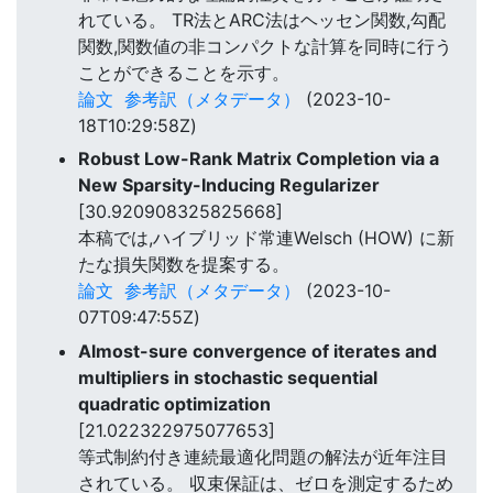
れている。 TR法とARC法はヘッセン関数,勾配
関数,関数値の非コンパクトな計算を同時に行う
ことができることを示す。
論文
参考訳（メタデータ）
(2023-10-
18T10:29:58Z)
Robust Low-Rank Matrix Completion via a
New Sparsity-Inducing Regularizer
[30.920908325825668]
本稿では,ハイブリッド常連Welsch (HOW) に新
たな損失関数を提案する。
論文
参考訳（メタデータ）
(2023-10-
07T09:47:55Z)
Almost-sure convergence of iterates and
multipliers in stochastic sequential
quadratic optimization
[21.022322975077653]
等式制約付き連続最適化問題の解法が近年注目
されている。 収束保証は、ゼロを測定するため