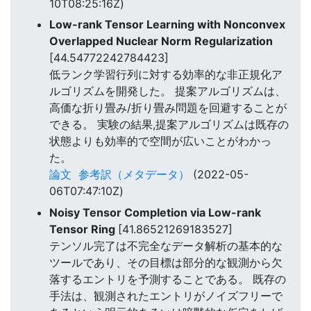
10T08:25:16Z)
Low-rank Tensor Learning with Nonconvex
Overlapped Nuclear Norm Regularization
[44.54772242784423]
低ランク学習行列に対する効率的な非正規化ア
ルゴリズムを開発した。 提案アルゴリズムは、
高価な折り畳み/折り畳み問題を回避することが
できる。 実験の結果,提案アルゴリズムは既存の
状態よりも効率的で空間が広いことがわかっ
た。
論文
参考訳（メタデータ）
(2022-05-
06T07:47:10Z)
Noisy Tensor Completion via Low-rank
Tensor Ring
[41.86521269183527]
テンソル完了は不完全なデータ解析の基本的な
ツールであり、その目標は部分的な観測から欠
落するエントリを予測することである。 既存の
手法は、観測されたエントリがノイズフリーで