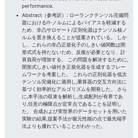
performance.
Abstract（参考訳）: ローランクテンソル完備問
題におけるl1-ノルムによるバイアスを軽減する
ため、非凸サロゲート/正則化器はテンソル核ノ
ルムを置き換えることが提案されている。 しか
し、これらの非凸正規化子のしきい値関数は閉
形式式を持たないため、反復が必要となり、計
算負荷が増加する。 この問題を解決するために,
閉形式しきい値付き正規化器を生成するフレー
ムワークを考案した。 これらの正則化器を低次
テンソル完備化に適用し,乗算器の交互方向法に
基づく効率的なアルゴリズムを開発した。 さら
に,本手法の収束を解析し,生成配列が有界であ
り,任意の極限点が定常点であることを証明し
た。 合成および実世界のデータセットを用いた
実験の結果,提案手法が復元性能の点で最先端手
法よりも優れていることがわかった。