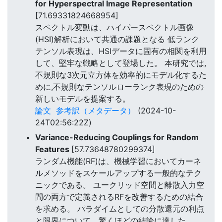
for Hyperspectral Image Representation
[71.69331824668954]
スペクトル変動は、ハイパースペクトル画像
(HSI)解析において共通の課題となる 低ランク
テンソル表現は、HSIデータに固有の相関を利用
して、堅牢な戦略として登場した。 本研究では,
不規則な3次元立方体を効率的にモデル化するた
めに,不規則なテンソルローランク表現のための
新しいモデルを提案する。
論文
参考訳（メタデータ）
(2024-10-
24T02:56:22Z)
Variance-Reducing Couplings for Random
Features
[57.73648780299374]
ランダム機能(RF)は、機械学習においてカーネ
ルメソッドをスケールアップする一般的なテク
ニックである。 ユークリッド空間と離散入力空
間の両方で定義されるRFを改善するための結合
を求める。 パラダイムとしての分散還元の利点
と限界について、驚くほどの結論に達した。