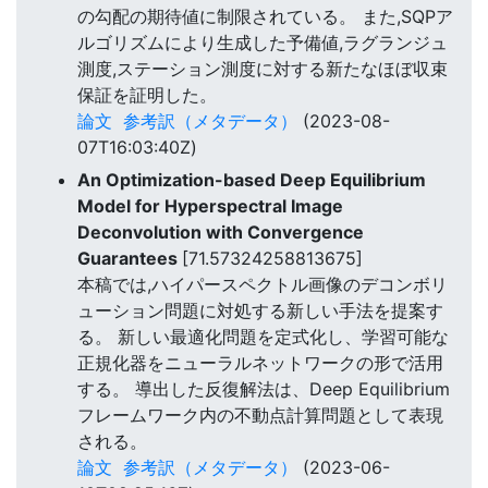
の勾配の期待値に制限されている。 また,SQPア
ルゴリズムにより生成した予備値,ラグランジュ
測度,ステーション測度に対する新たなほぼ収束
保証を証明した。
論文
参考訳（メタデータ）
(2023-08-
07T16:03:40Z)
An Optimization-based Deep Equilibrium
Model for Hyperspectral Image
Deconvolution with Convergence
Guarantees
[71.57324258813675]
本稿では,ハイパースペクトル画像のデコンボリ
ューション問題に対処する新しい手法を提案す
る。 新しい最適化問題を定式化し、学習可能な
正規化器をニューラルネットワークの形で活用
する。 導出した反復解法は、Deep Equilibrium
フレームワーク内の不動点計算問題として表現
される。
論文
参考訳（メタデータ）
(2023-06-