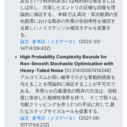
あるという明示的あるいは暗黙的な仮定をしば
しば示し、欠落したエントリの正確な回復を理
論的に保証する。 本稿では,高次・高次観測の劣
化処理における既存の作業の非効率性を補完す
る新しいノイズテンソル補完モデルを提案す
る。
論文
参考訳（メタデータ）
(2022-03-
14T14:09:43Z)
High Probability Complexity Bounds for
Non-Smooth Stochastic Optimization with
Heavy-Tailed Noise
[51.31435087414348]
アルゴリズムが高い確率で小さな客観的残差を
与えることを理論的に保証することが不可欠で
ある。 非滑らか凸最適化の既存の方法は、信頼
度に依存した複雑性境界を持つ。 そこで我々は,
勾配クリッピングを伴う2つの手法に対して,新
たなステップサイズルールを提案する。
論文
参考訳（メタデータ）
(2021-06-
10T17:54:21Z)