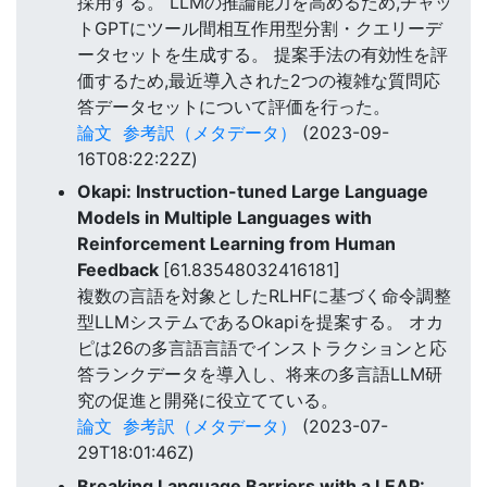
採用する。 LLMの推論能力を高めるため,チャッ
トGPTにツール間相互作用型分割・クエリーデ
ータセットを生成する。 提案手法の有効性を評
価するため,最近導入された2つの複雑な質問応
答データセットについて評価を行った。
論文
参考訳（メタデータ）
(2023-09-
16T08:22:22Z)
Okapi: Instruction-tuned Large Language
Models in Multiple Languages with
Reinforcement Learning from Human
Feedback
[61.83548032416181]
複数の言語を対象としたRLHFに基づく命令調整
型LLMシステムであるOkapiを提案する。 オカ
ピは26の多言語言語でインストラクションと応
答ランクデータを導入し、将来の多言語LLM研
究の促進と開発に役立てている。
論文
参考訳（メタデータ）
(2023-07-
29T18:01:46Z)
Breaking Language Barriers with a LEAP: