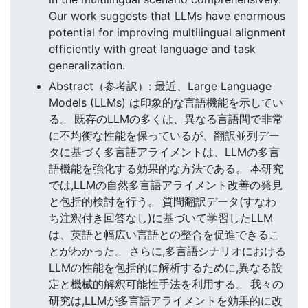
Our work suggests that LLMs have enormous
potential for improving multilingual alignment
efficiently with great language and task
generalization.
Abstract（参考訳）: 最近、Large Language
Models (LLMs) は印象的な言語機能を示してい
る。 既存のLLMの多くは、異なる言語間で非常
に不均衡な性能を保っているが、翻訳並列デー
タに基づく多言語アライメントは、LLMの多言
語機能を強化する効果的な方法である。 本研究
では,LLMの自然多言語アライメント改善の発見
と包括的検討を行う。 質問翻訳データ(すなわ
ち注釈付き回答なし)に基づいて学習したLLM
は、英語と幅広い言語との整合を促進できるこ
とがわかった。 さらに,多言語シナリオにおける
LLMの性能を包括的に解析するために,異なる設
定と機械的解釈可能性手法を利用する。 我々の
研究は,LLMが多言語アライメントを効果的に改