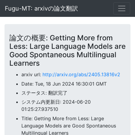
Fugu-MT: arxivの論文翻訳
論文の概要: Getting More from
Less: Large Language Models are
Good Spontaneous Multilingual
Learners
arxiv url:
http://arxiv.org/abs/2405.13816v2
Date: Tue, 18 Jun 2024 16:30:01 GMT
ステータス: 翻訳完了
システム内更新日: 2024-06-20
01:25:27.937510
Title: Getting More from Less: Large
Language Models are Good Spontaneous
Multilingual Learners