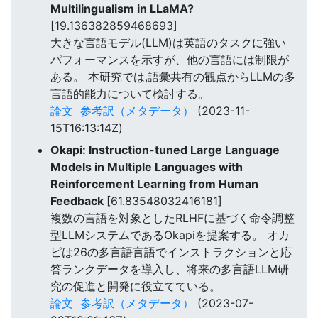
Multilingualism in LLaMA?
[19.136382859468693]
大きな言語モデル(LLM)は英語のタスクに強い
パフォーマンスを示すが、他の言語には制限が
ある。 本研究では,語彙共有の観点からLLMの多
言語的能力について検討する。
論文
参考訳（メタデータ）
(2023-11-
15T16:13:14Z)
Okapi: Instruction-tuned Large Language
Models in Multiple Languages with
Reinforcement Learning from Human
Feedback
[61.83548032416181]
複数の言語を対象としたRLHFに基づく命令調整
型LLMシステムであるOkapiを提案する。 オカ
ピは26の多言語言語でインストラクションと応
答ランクデータを導入し、将来の多言語LLM研
究の促進と開発に役立てている。
論文
参考訳（メタデータ）
(2023-07-