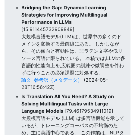
Bridging the Gap: Dynamic Learning
Strategies for Improving Multilingual
Performance in LLMs
[15.911445732909849]
大規模言語モデル(LLM)は、世界中の多くのド
メインを変換する最前線にある。 しかしなが
ら、その傾向と有効性は、非ラテン文字や低リ
ソース言語に限られている。 本稿では,LLMの多
言語的性能向上を,広範囲の訓練や微調整を伴わ
ずに行うことの必須課題に対処する。
論文
参考訳（メタデータ）
(2024-05-
28T16:56:42Z)
Is Translation All You Need? A Study on
Solving Multilingual Tasks with Large
Language Models
[79.46179534911019]
大規模言語モデル (LLM) は多言語機能を示して
いるが、トレーニングコーパスの不均衡のた
め、主に英語中心である。 この作業は、NLPタ