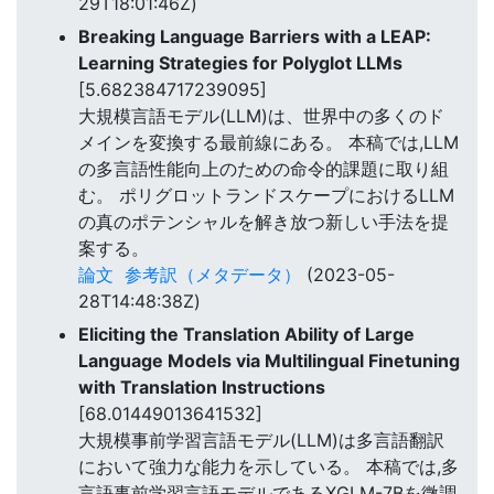
29T18:01:46Z)
Breaking Language Barriers with a LEAP:
Learning Strategies for Polyglot LLMs
[5.682384717239095]
大規模言語モデル(LLM)は、世界中の多くのド
メインを変換する最前線にある。 本稿では,LLM
の多言語性能向上のための命令的課題に取り組
む。 ポリグロットランドスケープにおけるLLM
の真のポテンシャルを解き放つ新しい手法を提
案する。
論文
参考訳（メタデータ）
(2023-05-
28T14:48:38Z)
Eliciting the Translation Ability of Large
Language Models via Multilingual Finetuning
with Translation Instructions
[68.01449013641532]
大規模事前学習言語モデル(LLM)は多言語翻訳
において強力な能力を示している。 本稿では,多
言語事前学習言語モデルであるXGLM-7Bを微調