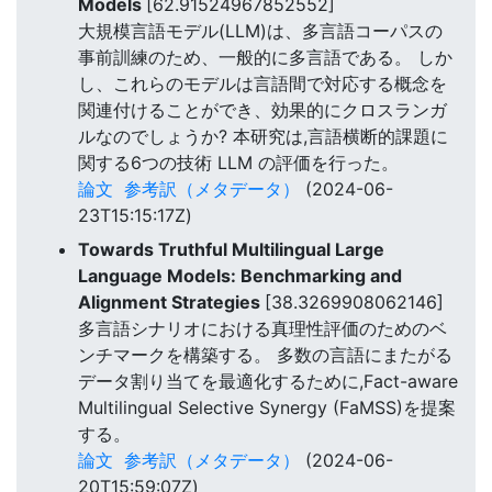
Models
[62.91524967852552]
大規模言語モデル(LLM)は、多言語コーパスの
事前訓練のため、一般的に多言語である。 しか
し、これらのモデルは言語間で対応する概念を
関連付けることができ、効果的にクロスランガ
ルなのでしょうか? 本研究は,言語横断的課題に
関する6つの技術 LLM の評価を行った。
論文
参考訳（メタデータ）
(2024-06-
23T15:15:17Z)
Towards Truthful Multilingual Large
Language Models: Benchmarking and
Alignment Strategies
[38.3269908062146]
多言語シナリオにおける真理性評価のためのベ
ンチマークを構築する。 多数の言語にまたがる
データ割り当てを最適化するために,Fact-aware
Multilingual Selective Synergy (FaMSS)を提案
する。
論文
参考訳（メタデータ）
(2024-06-
20T15:59:07Z)