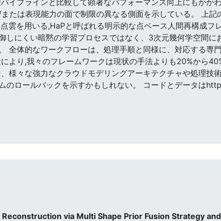
理パイプラインと比較して顕著なパフォーマンス向上にもかか
/または表現能力の面で制限の異なる側面を示している。 上記
点雲を用いる,HaPと呼ばれる明示的な点ベース人間再構成フ
御しにくい暗黙の学習プロセスではなく、3次元幾何学空間に
。 全体的なワークフローは、処理手順と同様に、対応する専
により,我々のフレームワークは現状の手法よりも20%から40
は、様々な強力なクラウドモデリングアーキテクチャや処理技
ルバックを示すかもしれない。 コードとデータはhttps://githu
Reconstruction via Multi Shape Prior Fusion Strategy and