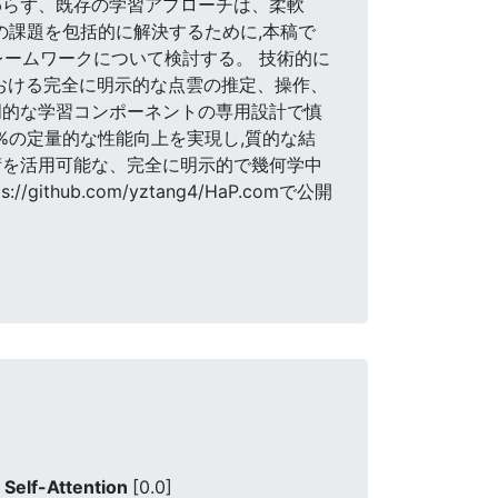
わらず、既存の学習アプローチは、柔軟
の課題を包括的に解決するために,本稿で
レームワークについて検討する。 技術的に
おける完全に明示的な点雲の推定、操作、
門的な学習コンポーネントの専用設計で慎
%の定量的な性能向上を実現し,質的な結
術を活用可能な、完全に明示的で幾何学中
b.com/yztang4/HaP.comで公開
 Self-Attention
[0.0]