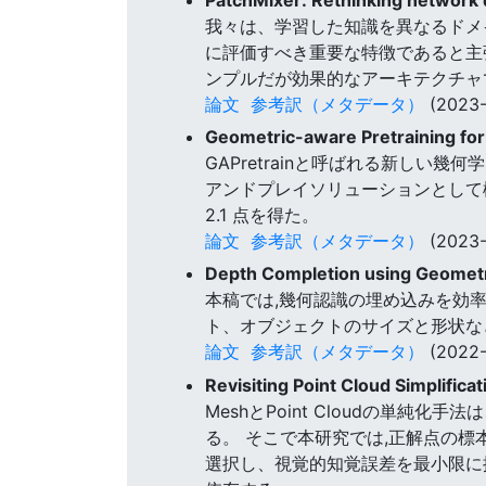
我々は、学習した知識を異なるドメ
に評価すべき重要な特徴であると主張
ンプルだが効果的なアーキテクチャ
論文
参考訳（メタデータ）
(2023-
Geometric-aware Pretraining for
GAPretrainと呼ばれる新しい
アンドプレイソリューションとして機能する。 B
2.1 点を得た。
論文
参考訳（メタデータ）
(2023-
Depth Completion using Geome
本稿では,幾何認識の埋め込みを効
ト、オブジェクトのサイズと形状な
論文
参考訳（メタデータ）
(2022-
Revisiting Point Cloud Simplific
MeshとPoint Cloudの単
る。 そこで本研究では,正解点の
選択し、視覚的知覚誤差を最小限に