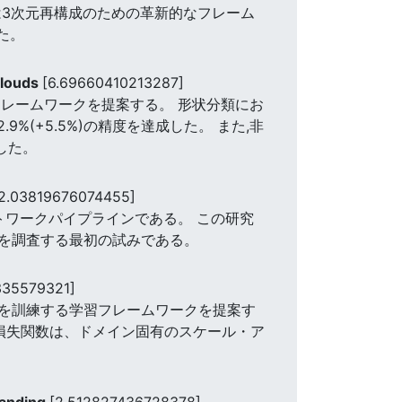
は3次元再構成のための革新的なフレーム
た。
Clouds
[6.69660410213287]
なフレームワークを提案する。 形状分類にお
92.9%(+5.5%)の精度を達成した。 また,非
した。
2.03819676074455]
ットワークパイプラインである。 この研究
を調査する最初の試みである。
335579321]
を訓練する学習フレームワークを提案す
損失関数は、ドメイン固有のスケール・ア
tanding
[2.512827436728378]