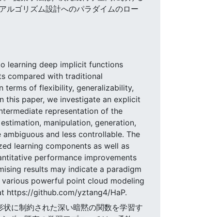
のアルゴリズム設計へのパラダイムのロー
o learning deep implicit functions
s compared with traditional
terms of flexibility, generalizability,
 this paper, we investigate an explicit
ntermediate representation of the
 estimation, manipulation, generation,
e ambiguous and less controllable. The
ized learning components as well as
antitative performance improvements
mising results may indicate a paradigm
it various powerful point cloud modeling
at https://github.com/yztang4/HaP.
身体形状に制約された深い暗黙の関数を学習す