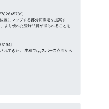
7782645789]
る位置にマップする部分変換場を提案す
て、より優れた登録品質が得られることを
53194]
されてきた。 本稿では,スパース点雲から