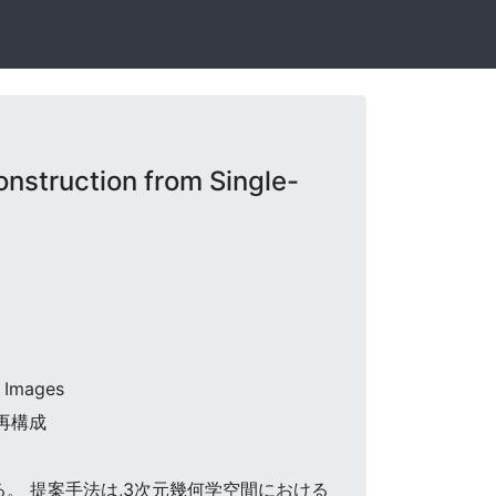
struction from Single-
B Images
体再構成
する。 提案手法は,3次元幾何学空間における