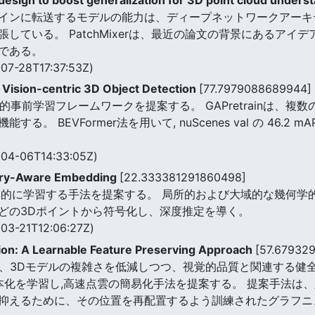
インに転送するモデルの能力は、ディープネットワークアーキ
している。 PatchMixerは、最近の論文の背景にあるアイ
である。
07-28T17:37:53Z)
 Vision-centric 3D Object Detection
[77.7979088689944]
幾何学的事前学習フレームワークを提案する。 GAPretrainは
EVFormer法を用いて, nuScenes val の 46.2 mAP 
04-06T14:33:05Z)
try-Aware Embedding
[22.333381291860498]
率的に学習する手法を提案する。 局所的および大域的な幾何学
どの3Dポイントから符号化し、深度推定を導く。
03-21T12:06:27Z)
ation: A Learnable Feature Preserving Approach
[57.67932
純化手法は、3Dモデルの複雑さを低減しつつ、視覚的品質と関連す
標本化を学習し,高速点雲の簡易化手法を提案する。 提案手法は
抑えるために、その位置を再配置するよう訓練されたグラフニ