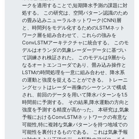
ークを適用することで,短期降水予測の課題に対
処する。 この研究は、空間パターン認識のため
の畳み込みニューラルネットワーク(CNN)層
と、時間列をモデル化するためのLSTMネット
ワーク層を組み合わせて、これらの強みを
ConvLSTMアーキテクチャに統合する。 このモ
デルはオランダの気象レーダーデータに基づい
て訓練され検証された。 このモデルは9層から
なるオートエンコーダであり、畳み込み操作と
LSTMの時間処理を一意に組み合わせ、降水系
の運動と強度を捉えることができる。 トレーニ
ングセットはレーダー画像のシーケンスで構成
され、前回のデータを用いて降水パターンを1.5
時間前に予測する。 その結果,降水運動の方向と
強度を予測する精度が高かった。 本研究は,気象
予報におけるConvLSTMネットワークの有意な
可能性,特に複雑な気象パターンを持つ地域での
可能性を裏付けるものである。 これは気象予報