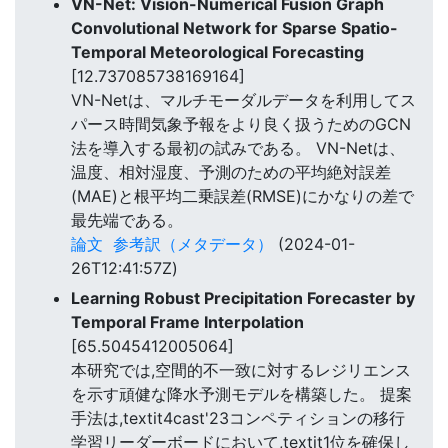
VN-Net: Vision-Numerical Fusion Graph
Convolutional Network for Sparse Spatio-
Temporal Meteorological Forecasting
[12.737085738169164]
VN-Netは、マルチモーダルデータを利用してス
パース時間気象予報をより良く扱うためのGCN
法を導入する最初の試みである。 VN-Netは、
温度、相対湿度、予測のための平均絶対誤差
(MAE)と根平均二乗誤差(RMSE)にかなりの差で
最先端である。
論文
参考訳（メタデータ）
(2024-01-
26T12:41:57Z)
Learning Robust Precipitation Forecaster by
Temporal Frame Interpolation
[65.5045412005064]
本研究では,空間的不一致に対するレジリエンス
を示す頑健な降水予測モデルを構築した。 提案
手法は,textit4cast'23コンペティションの移行
学習リーダーボードにおいて,textit1位を確保し