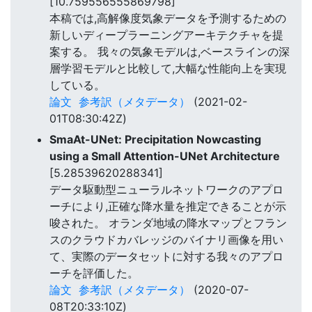
[10.759556555869798]
本稿では,高解像度気象データを予測するための
新しいディープラーニングアーキテクチャを提
案する。 我々の気象モデルは,ベースラインの深
層学習モデルと比較して,大幅な性能向上を実現
している。
論文
参考訳（メタデータ）
(2021-02-
01T08:30:42Z)
SmaAt-UNet: Precipitation Nowcasting
using a Small Attention-UNet Architecture
[5.28539620288341]
データ駆動型ニューラルネットワークのアプロ
ーチにより,正確な降水量を推定できることが示
唆された。 オランダ地域の降水マップとフラン
スのクラウドカバレッジのバイナリ画像を用い
て、実際のデータセットに対する我々のアプロ
ーチを評価した。
論文
参考訳（メタデータ）
(2020-07-
08T20:33:10Z)