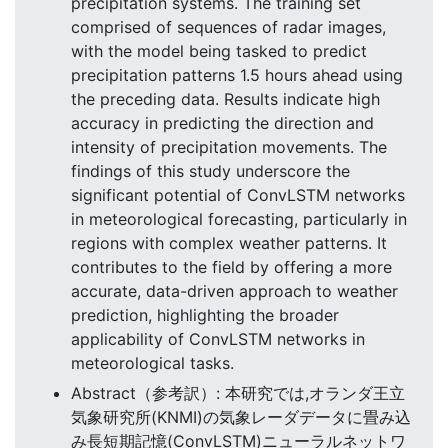
precipitation systems. The training set
comprised of sequences of radar images,
with the model being tasked to predict
precipitation patterns 1.5 hours ahead using
the preceding data. Results indicate high
accuracy in predicting the direction and
intensity of precipitation movements. The
findings of this study underscore the
significant potential of ConvLSTM networks
in meteorological forecasting, particularly in
regions with complex weather patterns. It
contributes to the field by offering a more
accurate, data-driven approach to weather
prediction, highlighting the broader
applicability of ConvLSTM networks in
meteorological tasks.
Abstract（参考訳）: 本研究では,オランダ王立
気象研究所(KNMI)の気象レーダデータに畳み込
み長短期記憶(ConvLSTM)ニューラルネットワ