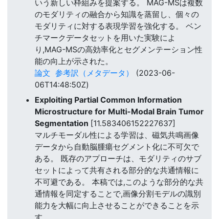
いう新しい枠組みを提案する。 MAG-MSは複数
のモダリティの融合から知識を蒸留し、個々の
モダリティに対する表現学習を強化する。 ベン
チマークデータセットを用いた実験によ
り,MAG-MSの高効率化とセグメンテーション性
能の向上が示された。
論文
参考訳（メタデータ）
(2023-06-
06T14:48:50Z)
Exploiting Partial Common Information
Microstructure for Multi-Modal Brain Tumor
Segmentation
[11.583406152227637]
マルチモーダル性による学習は、磁気共鳴画像
データから自動脳腫瘍セグメント化に不可欠で
ある。 既存のアプローチは、モダリティのサブ
セットによって共有される部分的な共通情報に
不可避である。 本稿では,このような部分的な共
通情報を同定することで,画像分割モデルの識別
能力を大幅に向上させることができることを示
す。