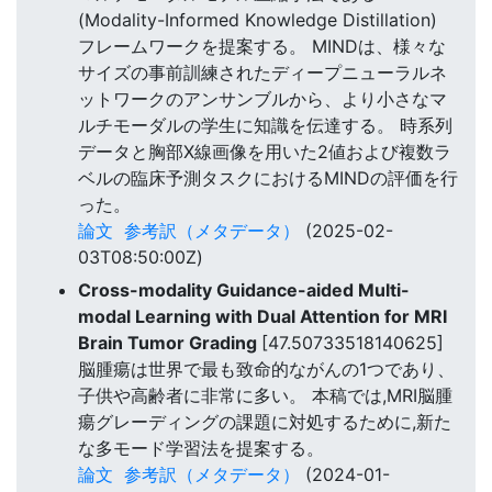
(Modality-Informed Knowledge Distillation)
フレームワークを提案する。 MINDは、様々な
サイズの事前訓練されたディープニューラルネ
ットワークのアンサンブルから、より小さなマ
ルチモーダルの学生に知識を伝達する。 時系列
データと胸部X線画像を用いた2値および複数ラ
ベルの臨床予測タスクにおけるMINDの評価を行
った。
論文
参考訳（メタデータ）
(2025-02-
03T08:50:00Z)
Cross-modality Guidance-aided Multi-
modal Learning with Dual Attention for MRI
Brain Tumor Grading
[47.50733518140625]
脳腫瘍は世界で最も致命的ながんの1つであり、
子供や高齢者に非常に多い。 本稿では,MRI脳腫
瘍グレーディングの課題に対処するために,新た
な多モード学習法を提案する。
論文
参考訳（メタデータ）
(2024-01-