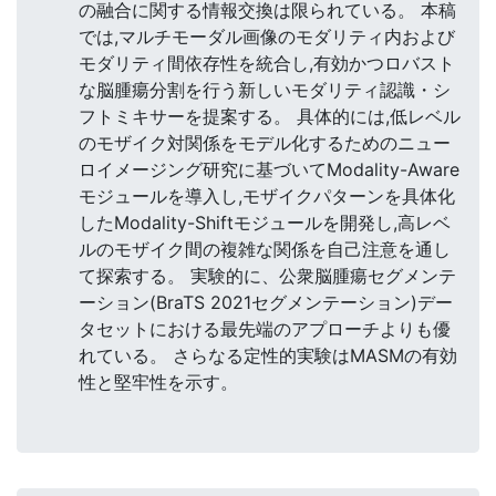
の融合に関する情報交換は限られている。 本稿
では,マルチモーダル画像のモダリティ内および
モダリティ間依存性を統合し,有効かつロバスト
な脳腫瘍分割を行う新しいモダリティ認識・シ
フトミキサーを提案する。 具体的には,低レベル
のモザイク対関係をモデル化するためのニュー
ロイメージング研究に基づいてModality-Aware
モジュールを導入し,モザイクパターンを具体化
したModality-Shiftモジュールを開発し,高レベ
ルのモザイク間の複雑な関係を自己注意を通し
て探索する。 実験的に、公衆脳腫瘍セグメンテ
ーション(BraTS 2021セグメンテーション)デー
タセットにおける最先端のアプローチよりも優
れている。 さらなる定性的実験はMASMの有効
性と堅牢性を示す。