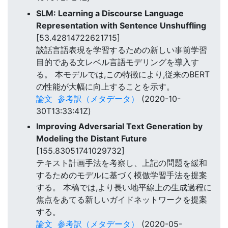
SLM: Learning a Discourse Language
Representation with Sentence Unshuffling
[53.42814722621715]
談話言語表現を学習するための新しい事前学習
目的である文レベル言語モデリングを導入す
る。 本モデルでは,この特徴により,従来のBERT
の性能が大幅に向上することを示す。
論文
参考訳（メタデータ）
(2020-10-
30T13:33:41Z)
Improving Adversarial Text Generation by
Modeling the Distant Future
[155.83051741029732]
テキスト計画手法を考察し、上記の問題を緩和
するためのモデルに基づく模倣学習手法を提案
する。 本稿では,より長い地平線上の生成過程に
焦点をあてる新しいガイドネットワークを提案
する。
論文
参考訳（メタデータ）
(2020-05-