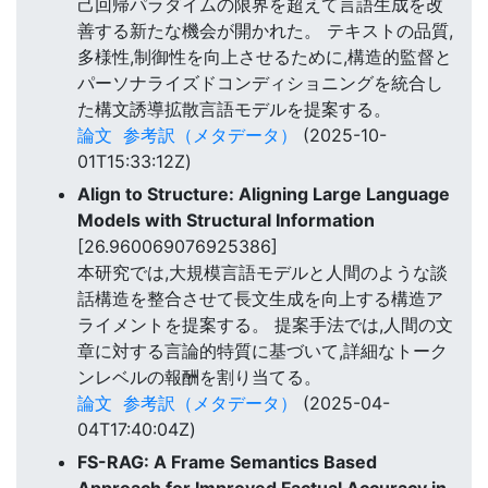
己回帰パラダイムの限界を超えて言語生成を改
善する新たな機会が開かれた。 テキストの品質,
多様性,制御性を向上させるために,構造的監督と
パーソナライズドコンディショニングを統合し
た構文誘導拡散言語モデルを提案する。
論文
参考訳（メタデータ）
(2025-10-
01T15:33:12Z)
Align to Structure: Aligning Large Language
Models with Structural Information
[26.960069076925386]
本研究では,大規模言語モデルと人間のような談
話構造を整合させて長文生成を向上する構造ア
ライメントを提案する。 提案手法では,人間の文
章に対する言論的特質に基づいて,詳細なトーク
ンレベルの報酬を割り当てる。
論文
参考訳（メタデータ）
(2025-04-
04T17:40:04Z)
FS-RAG: A Frame Semantics Based