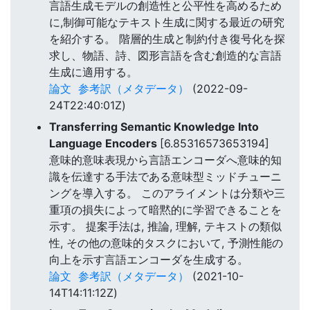
言語生成モデルの創造性と公平性を高めるため
に,制御可能なテキスト生成に関する最近の研究
を紹介する。 階層的生成と制約付き復号化を探
求し、物語、詩、図形言語を含む創造的な言語
生成に適用する。
論文
参考訳（メタデータ）
(2022-09-
24T22:40:01Z)
Transferring Semantic Knowledge Into
Language Encoders
[6.85316573653194]
意味的意味表現から言語エンコーダへ意味的知
識を伝達する手法である意味型ミッドチューニ
ングを導入する。 このアライメントは分類や三
重項の損失によって暗黙的に学習できることを
示す。 提案手法は, 推論, 理解, テキストの類似
性, その他の意味的タスクにおいて, 予測性能の
向上を示す言語エンコーダを生成する。
論文
参考訳（メタデータ）
(2021-10-
14T14:11:12Z)