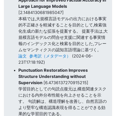
Approach for Improved Factual Accuracy in
Large Language Models
[2.1484130681985047]
本稿では,大規模言語モデルの出力における事実
的不正確さを軽減することを目的として,検索強
化生成の新たな拡張を提案する。 提案手法は,大
規模言語モデルの問合せ支援に関連する事実情
報のインデックス化と検索を目的とした,フレー
ムセマンティクスの認知言語理論に基づく。
論文
参考訳（メタデータ）
(2024-06-
23T17:18:19Z)
Punctuation Restoration Improves
Structure Understanding without
Supervision
[6.4736137270915215]
学習目的としての句読点復元は,構造関連タスク
における内外分布性能を向上させることを示
す。 句読解は、構造理解を改善し、自然言語の
より堅牢な構造認識表現を得ることができる効
果的な学習目的である。