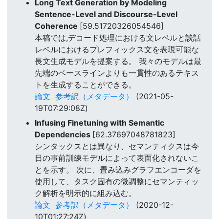
Long Text Generation by Modeling
Sentence-Level and Discourse-Level
Coherence
[59.51720326054546]
本稿では,デコード処理における文レベルと談話
レベルにおけるプレフィックス文を表現可能な
長文生成モデルを提案する。 我々のモデルは最
先端のベースラインよりも一貫性のあるテキス
トを生成することができる。
論文
参考訳（メタデータ）
(2021-05-
19T07:29:08Z)
Infusing Finetuning with Semantic
Dependencies
[62.37697048781823]
シンタックスとは異なり、セマンティクスは今
日の事前訓練モデルによって表面化されないこ
とを示す。 次に、畳み込みグラフエンコーダを
使用して、タスク固有の微調整にセマンティッ
ク解析を明示的に組み込む。
論文
参考訳（メタデータ）
(2020-12-
10T01:27:24Z)