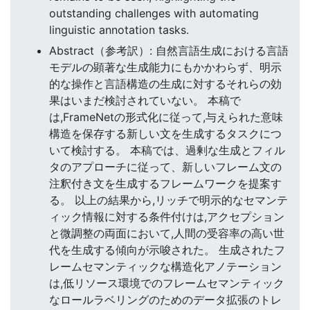
outstanding challenges with automating
linguistic annotation tasks.
Abstract（参考訳）: 自然言語生成における言語
モデルの顕著な生成能力にもかかわらず、明示
的な操作と言語構造の生成に対するそれらの効
果はいまだ検討されていない。 本稿で
は,FrameNetの形式化に従って,与えられた意味
構造を保存する新しい文を生成するタスクにつ
いて検討する。 本稿では、過剰な生成とフィル
タのアプローチに従って、新しいフレーム文の
注釈付き文を生成するフレームワークを提案す
る。 以上の結果から,リッチで明示的なセマンテ
ィック情報に対する条件付けは,アクセプション
と微調整の両面において,人間の受容率の高い世
代を生成する傾向が示唆された。 生成されたフ
レームセマンティックな構造化アノテーション
は,低リソース環境でのフレームセマンティック
なロールラベリングのためのデータ拡張のトレ